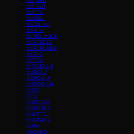
MATBRO
MATROT
MATTEI
MAZDA
MECALAC
MEILI-V
MENZI-MUCK
MERCEDES
MERCRUISER
MERLO
METSO
MITSUBISHI
MOREAU
MOROOKA
MOTORI VM
MOXY
MTU
MULTICAR
MULTIONE
MULTITEL
MUSTANG
MWM
NAGANO