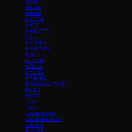
GEHL
GROVE
HAMM
HATTAT
HATZ
HAULOTTE
HEIL
HEULIEZ
HİDROMEK
HINO
HITACHI
HONDA
HYSTER
HYUNDAI
INGERSOLL RAND
ISUZU
IVECO
JCB
JİNTE
JOHN DEERE
JUNGHEINRICH
JUNJIN
KAESER