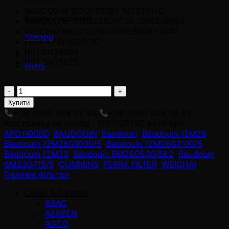
BAUDOUIN 1000036081 16232137C
Кошик порожній
BAUDOUIN 330205000730 1014338090
WEICHAI BAUDOUIN 1000036081-1447
Товари
FERRA FSF1026/3C
HIFI SN35034
HİFİ SN35025
Menü
FSF1026/3C
adet
Купити
+38 (068) 698 32 93
+38 (098) 608 78 85
Код товару на складі :
FSF1026/3C
Категорії :
APD1100BD
,
BAUDOUIN
,
Baudouin
,
Baudouin 12M26
,
Baudouin 12M26G1000/5
,
Baudouin 12M26G1100/5
,
Baudouin 12M33
,
Baudouin 6M26G500/5E2
,
Baudouin
6M33G715/5
,
CUMMINS
,
FERRA FILTER
,
WEICHAI
,
Паливні фільтри
Cross Reference
ABAC
AERZEN
AGCO