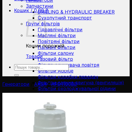
Генератори
Запчастини
Кошик /
0,00
₴
DRILLING & HYDRAULIC BREAKER
Сухопутний транспорт
Групи фільтрів
Гідравлічні фільтри
Масляні фільтри
Повітряні фільтри
Кошик порожній
Паливні фільтри
Фільтри салону
Товари
Газовий фільтр
Фільтр осушувача повітря
Ara:
Фільтри Adblue
Фільтри коробки передач
Фільтри сапуна двигуна (вентиляція)
Генератори
/
AKSA
/
APD1100BD
Фільтри охолоджувальної рідини
Фільтри пілотні
Фільтри - сепаратори
Елементи фільтра
Корпуси повітряних фільтрів
Повітряні фільтри масляного типу
Промислові картриджні
пиловловлюючі фільтри