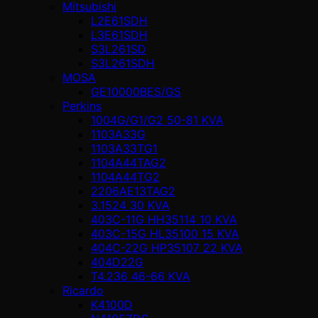
Mitsubishi
L2E61SDH
L3E61SDH
S3L261SD
S3L261SDH
MOSA
GE10000BES/GS
Perkins
1004G/G1/G2 50-81 KVA
1103A33G
1103A33TG1
1104A44TAG2
1104A44TG2
2206AE13TAG2
3.1524 30 KVA
403C-11G HH35114 10 KVA
403C-15G HL35100 15 KVA
404C-22G HP35107 22 KVA
404D22G
T4.236 46-66 KVA
Ricardo
K4100D