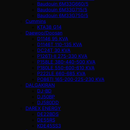
Baudouin 6M33G660/5
Baudouin 6M33G715/5
Baudouin 6M33G750/5
Cummins
KTA38 G14
Daewoo/Doosan
D1146 95 KVA
D1146T 110-135 KVA
DC24T 30 KVA
P126TI-II 275-330 KVA
P158LE 380-440-500 KVA
P180LE 550-600-610 KVA
P222LE 660-685 KVA
PO86TI 165-200-225-230 KVA
DALGAKIRAN
DJ-BD
DJ50BP
DJ580DD
DAREX ENERGY
DE22BDS
DE55RS
KDE45SS3