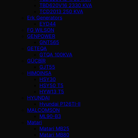
TBD620V16 2330 KVA
TCD2013 250 KVA
Erk Generators
EYD44
FG WILSON
GENPOWER
GNT565
GETEQA
GTQA 100KVA
GÜÇBİR
GJT55
HIMOINSA
HSY30
HSY50 T5
HYW13 T5
HYUNDAI
Hyundai P126TI-II
MALCOMSON
ML90-B3
Matari
Matari MB25
Matari MB80