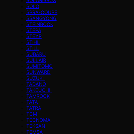
SOLARISBUS
SOLO
SPRA-COUPE
SSANGYONG
STEINBOCK
STEPA
STEYR
STIHL
STILL
SUBARU
SULLAIR
SUMITOMO
SUNWARD
SUZUKI
TADANO
TAKEUCHI
TAMROCK
TATA
TATRA
TCM
TECNOMA
TEKSAN
TEMSA