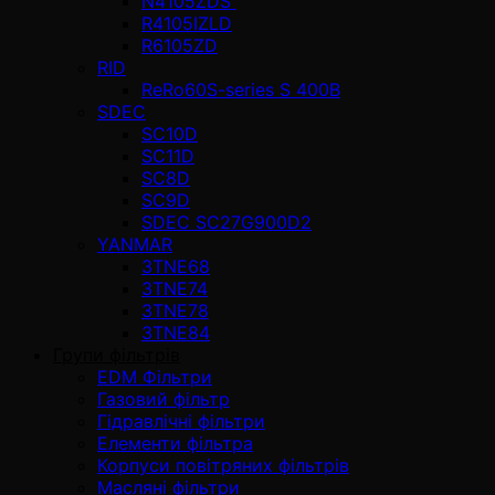
N4105ZDS
R4105IZLD
R6105ZD
RID
ReRo60S-series S 400В
SDEC
SC10D
SC11D
SC8D
SC9D
SDEC SC27G900D2
YANMAR
3TNE68
3TNE74
3TNE78
3TNE84
Групи фільтрів
EDM Фільтри
Газовий фільтр
Гідравлічні фільтри
Елементи фільтра
Корпуси повітряних фільтрів
Масляні фільтри