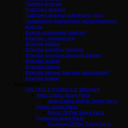
Паливні фільтри
Повітряні фільтри
Повітряні фільтри масляного типу
Промислові картриджні пиловловлюючі
фільтри
Фільтр осушувача повітря
Фільтри - сепаратори
Фільтри Adblue
Фільтри коробки передач
Фільтри охолоджувальної рідини
Фільтри пілотні
Фільтри салону
Фільтри сапуна двигуна (вентиляція)
Фільтри-мішки
Запчастини
DRILLING & HYDRAULIC BREAKER
Atlas Copco Spare Parts
Atlas Copco Drifter Spare Parts
Epiroc Spare Parts
Epiroc Drifter Spare Parts
Furukawa Spare Parts
Furukawa Drifter Spare Parts