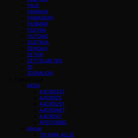
YALE
YAMAHA
YAMASHIN
YANMAR
YUCHAI
YUTONG
ZASTAVA
ZENOAH
ZETOR
ZETTELMEYER
ZF
ZOOMLION
Генератори
AKSA
A3CRX32T
A4CRX25
A4CRX25T
A4CRX46T
A4CRX47
APD1100BD
Alimar
110 KWA ALLİS