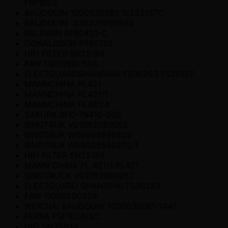
FSF1025
BAUDOUIN 1000036081 16232137C
BAUDOUIN 330205000592
BALDWIN BF80421-C
DONALDSON P585125
HIFI FILTER SN25188
FAW 1105050C50A
FLEETGUARDSHANGHAI FS36263 FS20157
MANNCHINA PL421
MANNCHINA PL421/1
MANNCHINA PL481/4
SAKURA SFC-79410-30S
SINOTRUK VG1092080052
SINOTRUK WG9925550202
SINOTRUK WG9925550202/1
HIFI FILTER SN25188
MANN CHINA PL 421/1 PL421
SINOTRUCK VG1092080052
FLEETGUARD SHANGHAI FS36263
FAW 1105050C50A
WEICHAI BAUDOUIN 1000036081-1447
FERRA FSF1026/3C
HIFI SN35034