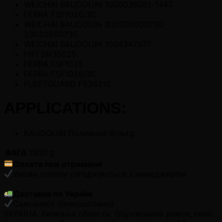
WEICHAI BAUDOUIN 1000036081-1447
FERRA FSF1026/3C
WEICHAI BAUDOUIN 330205000730
33020500730
WEICHAI BAUDOUIN 1004347977
HİFİ SN35025
FERRA FSF1025
FERRA FSF1026/3C
FLEETGUARD FS36210
APPLICATIONS:
BAUDOUIN Паливний фільтр
ВАГА
1500 g
Оплата при отриманні
Умови оплати узгоджуються з менеджером
Доставка по Україні
Самовивіз (безкоштовно)
УКРАЇНА, Київська область, Обухівський район, село