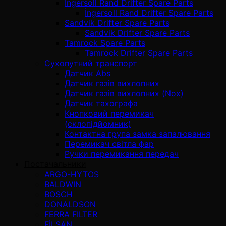
İngersoll Rand Drifter Spare Parts
İngersoll Rand Drifter Spare Parts
Sandvik Drifter Spare Parts
Sandvik Drifter Spare Parts
Tamrock Spare Parts
Tamrock Drifter Spare Parts
Сухопутний транспорт
Датчик Abs
Датчик газів вихлопних
Датчик газів вихлопних (Nox)
Датчик тахографа
Кнопковий перемикач
(склопідйомник)
Контактна група замка запалювання
Перемикач світла фар
Ручки перемикання передач
Постачальники
ARGO-HYTOS
BALDWIN
BOSCH
DONALDSON
FERRA FILTER
FİLSAN