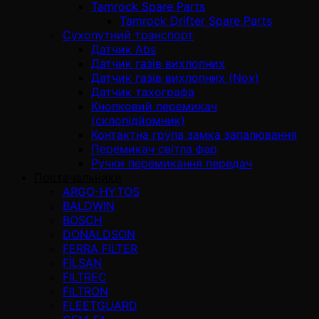
Tamrock Spare Parts
Tamrock Drifter Spare Parts
Сухопутний транспорт
Датчик Abs
Датчик газів вихлопних
Датчик газів вихлопних (Nox)
Датчик тахографа
Кнопковий перемикач
(склопідйомник)
Контактна група замка запалювання
Перемикач світла фар
Ручки перемикання передач
Постачальники
ARGO-HYTOS
BALDWIN
BOSCH
DONALDSON
FERRA FILTER
FİLSAN
FILTREC
FILTRON
FLEETGUARD