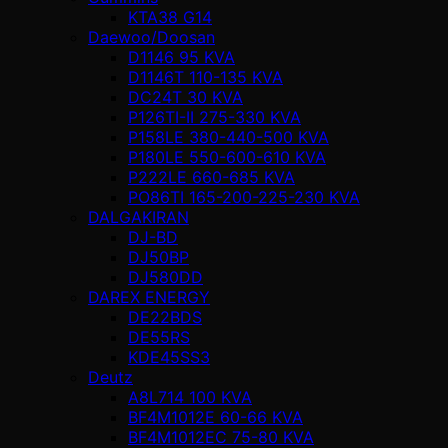
KTA38 G14
Daewoo/Doosan
D1146 95 KVA
D1146T 110-135 KVA
DC24T 30 KVA
P126TI-II 275-330 KVA
P158LE 380-440-500 KVA
P180LE 550-600-610 KVA
P222LE 660-685 KVA
PO86TI 165-200-225-230 KVA
DALGAKIRAN
DJ-BD
DJ50BP
DJ580DD
DAREX ENERGY
DE22BDS
DE55RS
KDE45SS3
Deutz
A8L714 100 KVA
BF4M1012E 60-66 KVA
BF4M1012EC 75-80 KVA