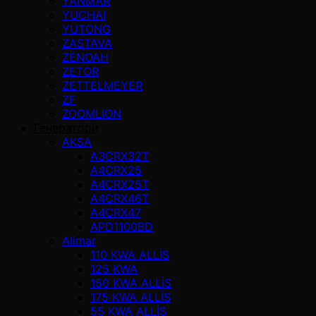
YANMAR
YUCHAI
YUTONG
ZASTAVA
ZENOAH
ZETOR
ZETTELMEYER
ZF
ZOOMLION
Генератори
AKSA
A3CRX32T
A4CRX25
A4CRX25T
A4CRX46T
A4CRX47
APD1100BD
Alimar
110 KWA ALLİS
125 KWA
150 KWA ALLİS
175 KWA ALLİS
55 KWA ALLİS