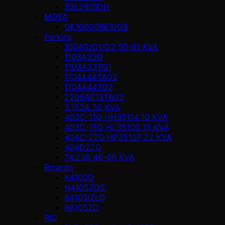
S3L261SDH
MOSA
GE10000BES/GS
Perkins
1004G/G1/G2 50-81 KVA
1103A33G
1103A33TG1
1104A44TAG2
1104A44TG2
2206AE13TAG2
3.1524 30 KVA
403C-11G HH35114 10 KVA
403C-15G HL35100 15 KVA
404C-22G HP35107 22 KVA
404D22G
T4.236 46-66 KVA
Ricardo
K4100D
N4105ZDS
R4105IZLD
R6105ZD
RID