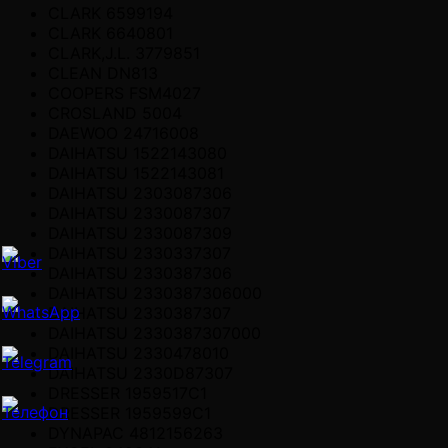
CLARK 6599194
CLARK 6640801
CLARK,J.L. 3779851
CLEAN DN813
COOPERS FSM4027
CROSLAND 5004
DAEWOO 24716008
DAIHATSU 1522143080
DAIHATSU 1522143081
DAIHATSU 2303087306
DAIHATSU 2330087307
DAIHATSU 2330087309
DAIHATSU 2330337307
DAIHATSU 2330387306
DAIHATSU 2330387306000
DAIHATSU 2330387307
DAIHATSU 2330387307000
DAIHATSU 2330478010
DAIHATSU 2330D87307
DRESSER 1959517C1
DRESSER 1959599C1
DYNAPAC 4812156263