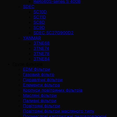
ReRo60S-series S 400В
SDEC
SC10D
SC11D
SC8D
SC9D
SDEC SC27G900D2
YANMAR
3TNE68
3TNE74
3TNE78
3TNE84
Групи фільтрів
EDM Фільтри
Газовий фільтр
Гідравлічні фільтри
Елементи фільтра
Корпуси повітряних фільтрів
Масляні фільтри
Паливні фільтри
Повітряні фільтри
Повітряні фільтри масляного типу
Промислові картриджні пиловловлюючі