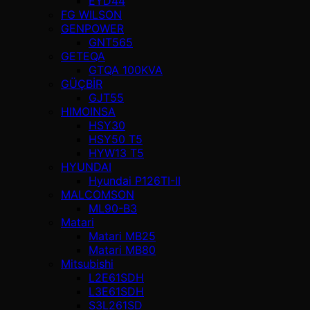
EYD44
FG WILSON
GENPOWER
GNT565
GETEQA
GTQA 100KVA
GÜÇBİR
GJT55
HIMOINSA
HSY30
HSY50 T5
HYW13 T5
HYUNDAI
Hyundai P126TI-II
MALCOMSON
ML90-B3
Matari
Matari MB25
Matari MB80
Mitsubishi
L2E61SDH
L3E61SDH
S3L261SD