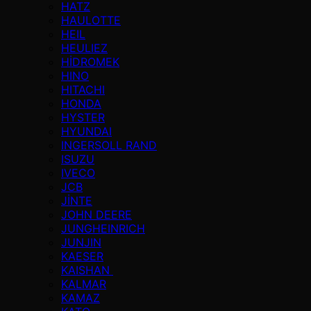
HATZ
HAULOTTE
HEIL
HEULIEZ
HİDROMEK
HINO
HITACHI
HONDA
HYSTER
HYUNDAI
INGERSOLL RAND
ISUZU
IVECO
JCB
JİNTE
JOHN DEERE
JUNGHEINRICH
JUNJIN
KAESER
KAISHAN
KALMAR
KAMAZ