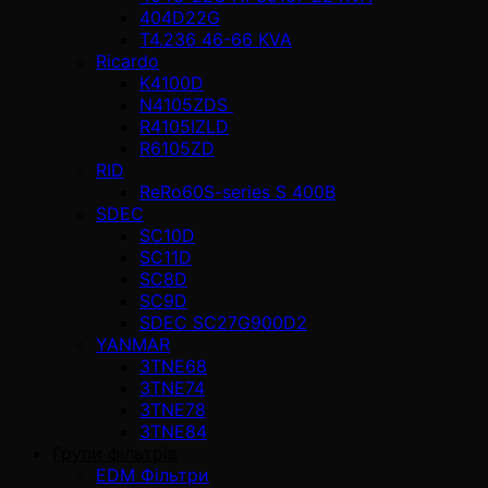
404D22G
T4.236 46-66 KVA
Ricardo
K4100D
N4105ZDS
R4105IZLD
R6105ZD
RID
ReRo60S-series S 400В
SDEC
SC10D
SC11D
SC8D
SC9D
SDEC SC27G900D2
YANMAR
3TNE68
3TNE74
3TNE78
3TNE84
Групи фільтрів
EDM Фільтри