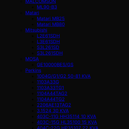
MALCOMSON
ML90-B3
Matari
Matari MB25
Matari MB80
Mitsubishi
L2E61SDH
L3E61SDH
S3L261SD
S3L261SDH
MOSA
GE10000BES/GS
Perkins
1004G/G1/G2 50-81 KVA
1103A33G
1103A33TG1
1104A44TAG2
1104A44TG2
2206AE13TAG2
3.1524 30 KVA
403C-11G HH35114 10 KVA
403C-15G HL35100 15 KVA
404C-22G HP35107 22 KVA