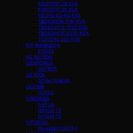
F4M1011F 28 KVA
F4M1011F 30 KVA
F6L912 63-64 KVA
TBD616V16 1110 KVA
TBD620V12 1750 KVA
TBD620V16 2330 KVA
TCD2013 250 KVA
Erk Generators
EYD44
FG WILSON
GENPOWER
GNT565
GETEQA
GTQA 100KVA
GÜÇBİR
GJT55
HIMOINSA
HSY30
HSY50 T5
HYW13 T5
HYUNDAI
Hyundai P126TI-II