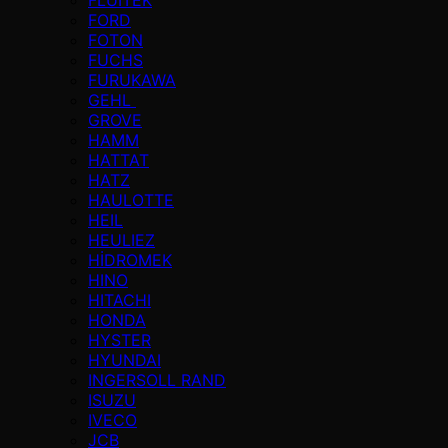
FORD
FOTON
FUCHS
FURUKAWA
GEHL
GROVE
HAMM
HATTAT
HATZ
HAULOTTE
HEIL
HEULIEZ
HİDROMEK
HINO
HITACHI
HONDA
HYSTER
HYUNDAI
INGERSOLL RAND
ISUZU
IVECO
JCB