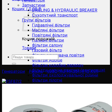
Генератори
Запчастини
Кошик /
0,00
₴
DRILLING & HYDRAULIC BREAKER
Сухопутний транспорт
Групи фільтрів
Гідравлічні фільтри
Масляні фільтри
Повітряні фільтри
Кошик порожній
Паливні фільтри
Фільтри салону
Товари
Газовий фільтр
Фільтр осушувача повітря
Ara:
Фільтри Adblue
Фільтри коробки передач
Фільтри сапуна двигуна (вентиляція)
Генератори
/
Perkins
/
403C-11G HH35114 10 KVA
Фільтри охолоджувальної рідини
Фільтри пілотні
Фільтри - сепаратори
Елементи фільтра
Корпуси повітряних фільтрів
Повітряні фільтри масляного типу
Промислові картриджні
пиловловлюючі фільтри