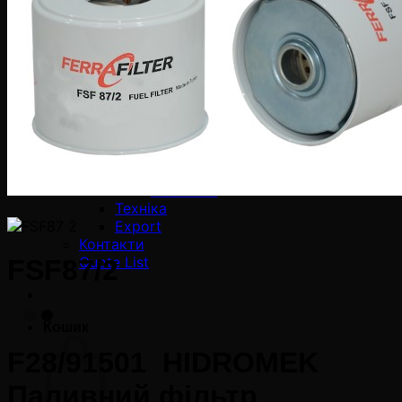
Фільтри-мішки
EDM Фільтри
Постачальники
Промислові Фільтри
Cross Reference
Каталоги
Онлайн каталоги
Каталог Ferra Filter
Новини
Ferra Filter
Mas Filter
Техніка
Export
Контакти
Quote List
FSF87/2
Кошик
F28/91501 HIDROMEK
Паливний фільтр