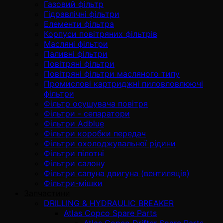
Газовий фільтр
Гідравлічні фільтри
Елементи фільтра
Корпуси повітряних фільтрів
Масляні фільтри
Паливні фільтри
Повітряні фільтри
Повітряні фільтри масляного типу
Промислові картриджні пиловловлюючі
фільтри
Фільтр осушувача повітря
Фільтри - сепаратори
Фільтри Adblue
Фільтри коробки передач
Фільтри охолоджувальної рідини
Фільтри пілотні
Фільтри салону
Фільтри сапуна двигуна (вентиляція)
Фільтри-мішки
Запчастини
DRILLING & HYDRAULIC BREAKER
Atlas Copco Spare Parts
Atlas Copco Drifter Spare Parts