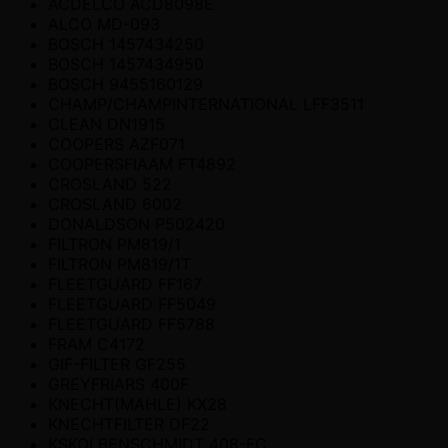
ACDELCO ACD8098E
ALCO MD-093
BOSCH 1457434250
BOSCH 1457434950
BOSCH 9455160129
CHAMP/CHAMPINTERNATIONAL LFF3511
CLEAN DN1915
COOPERS AZF071
COOPERSFIAAM FT4892
CROSLAND 522
CROSLAND 6002
DONALDSON P502420
FILTRON PM819/1
FILTRON PM819/1T
FLEETGUARD FF167
FLEETGUARD FF5049
FLEETGUARD FF5788
FRAM C4172
GIF-FILTER GF255
GREYFRIARS 400F
KNECHT(MAHLE) KX28
KNECHTFILTER DF22
KSKOLBENSCHMIDT 408-FC