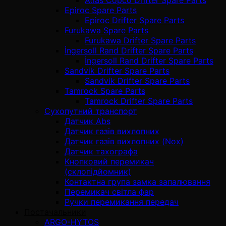
Epiroc Spare Parts
Epiroc Drifter Spare Parts
Furukawa Spare Parts
Furukawa Drifter Spare Parts
İngersoll Rand Drifter Spare Parts
İngersoll Rand Drifter Spare Parts
Sandvik Drifter Spare Parts
Sandvik Drifter Spare Parts
Tamrock Spare Parts
Tamrock Drifter Spare Parts
Сухопутний транспорт
Датчик Abs
Датчик газів вихлопних
Датчик газів вихлопних (Nox)
Датчик тахографа
Кнопковий перемикач
(склопідйомник)
Контактна група замка запалювання
Перемикач світла фар
Ручки перемикання передач
Постачальники
ARGO-HYTOS