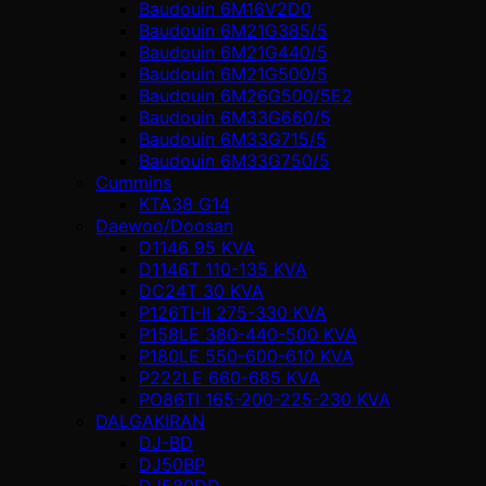
Baudouin 6M16V2D0
Baudouin 6M21G385/5
Baudouin 6M21G440/5
Baudouin 6M21G500/5
Baudouin 6M26G500/5E2
Baudouin 6M33G660/5
Baudouin 6M33G715/5
Baudouin 6M33G750/5
Cummins
KTA38 G14
Daewoo/Doosan
D1146 95 KVA
D1146T 110-135 KVA
DC24T 30 KVA
P126TI-II 275-330 KVA
P158LE 380-440-500 KVA
P180LE 550-600-610 KVA
P222LE 660-685 KVA
PO86TI 165-200-225-230 KVA
DALGAKIRAN
DJ-BD
DJ50BP
DJ580DD