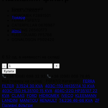
Кошик порожній
AKSA AJ30027
HIDROMEK F2891501
Товари
FERRA FSF87/2
CATERPILLAR 0676987
PERKINS 26560173
Menü
FLEETGUARD FF5788
DONALDSON P502420
Є 52 од. в наявності на складі
FSF87/2
adet
Купити
+38 (068) 698 32 93
+38 (098) 608 78 85
Код товару на складі :
FSF87/2
Категорії :
FERRA
FILTER
,
3.1524 30 KVA
,
403C-11G HH35114 10 KVA
,
403C-15G HL35100 15 KVA
,
404C-22G HP35107 22
KVA
,
CLAAS
,
FORD
,
HİDROMEK
,
IVECO
,
KLEEMANN
,
LANDINI
,
MANITOU
,
RENAULT
,
T4.236 46-66 KVA
,
ZF
,
Паливні фільтри