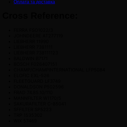
Оплата та доставка
Cross Reference:
FERRA FSO1022/3
JOHNDEERE AT277119
LIEBHERR 11990
LIEBHERR 7381111
LIEBHERR 738111123
BALDWIN B7171
BOSCH F026407151
CHAMP/CHAMPINTERNATIONAL LFP5084
ELOFIC EXL-526
FLEETGUARD LF3749
DONALDSON P502596
FRAD 74.85.10/110
MANNFILTER W1170/5
SAKURAFILTER C-85041
SFFILTER SP5223
TRP 1535302
WIX 57469