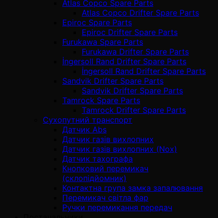
Atlas Copco Spare Parts
Atlas Copco Drifter Spare Parts
Epiroc Spare Parts
Epiroc Drifter Spare Parts
Furukawa Spare Parts
Furukawa Drifter Spare Parts
İngersoll Rand Drifter Spare Parts
İngersoll Rand Drifter Spare Parts
Sandvik Drifter Spare Parts
Sandvik Drifter Spare Parts
Tamrock Spare Parts
Tamrock Drifter Spare Parts
Сухопутний транспорт
Датчик Abs
Датчик газів вихлопних
Датчик газів вихлопних (Nox)
Датчик тахографа
Кнопковий перемикач
(склопідйомник)
Контактна група замка запалювання
Перемикач світла фар
Ручки перемикання передач
Постачальники