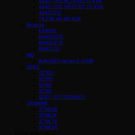
403C-15G HL35100 15 KVA
404C-22G HP35107 22 KVA
404D22G
T4.236 46-66 KVA
Ricardo
K4100D
N4105ZDS
R4105IZLD
R6105ZD
RID
ReRo60S-series S 400В
SDEC
SC10D
SC11D
SC8D
SC9D
SDEC SC27G900D2
YANMAR
3TNE68
3TNE74
3TNE78
3TNE84
Групи фільтрів