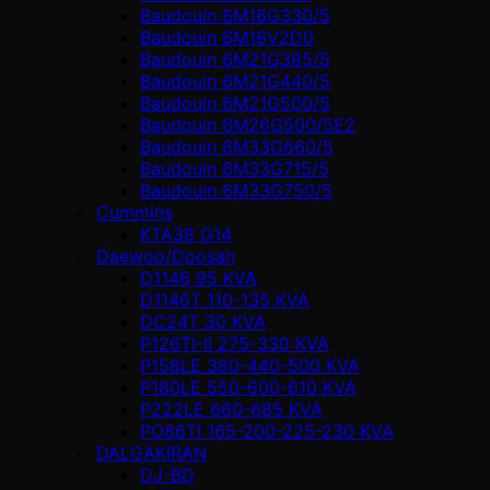
Baudouin 6M16G330/5
Baudouin 6M16V2D0
Baudouin 6M21G385/5
Baudouin 6M21G440/5
Baudouin 6M21G500/5
Baudouin 6M26G500/5E2
Baudouin 6M33G660/5
Baudouin 6M33G715/5
Baudouin 6M33G750/5
Cummins
KTA38 G14
Daewoo/Doosan
D1146 95 KVA
D1146T 110-135 KVA
DC24T 30 KVA
P126TI-II 275-330 KVA
P158LE 380-440-500 KVA
P180LE 550-600-610 KVA
P222LE 660-685 KVA
PO86TI 165-200-225-230 KVA
DALGAKIRAN
DJ-BD