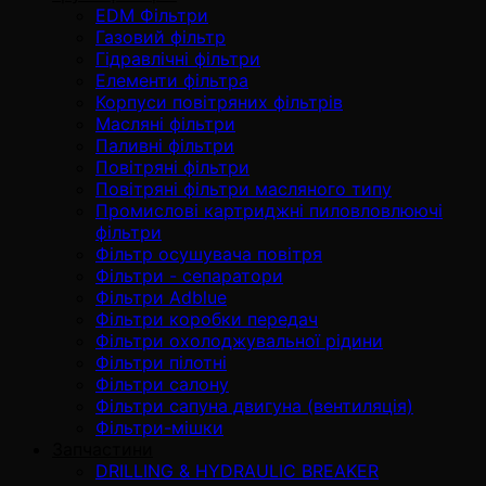
EDM Фільтри
Газовий фільтр
Гідравлічні фільтри
Елементи фільтра
Корпуси повітряних фільтрів
Масляні фільтри
Паливні фільтри
Повітряні фільтри
Повітряні фільтри масляного типу
Промислові картриджні пиловловлюючі
фільтри
Фільтр осушувача повітря
Фільтри - сепаратори
Фільтри Adblue
Фільтри коробки передач
Фільтри охолоджувальної рідини
Фільтри пілотні
Фільтри салону
Фільтри сапуна двигуна (вентиляція)
Фільтри-мішки
Запчастини
DRILLING & HYDRAULIC BREAKER