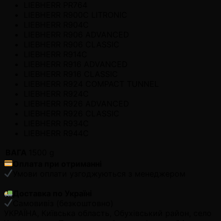
LIEBHERR PR764
LIEBHERR R900C LITRONIC
LIEBHERR R904C
LIEBHERR R906 ADVANCED
LIEBHERR R906 CLASSIC
LIEBHERR R914C
LIEBHERR R916 ADVANCED
LIEBHERR R916 CLASSIC
LIEBHERR R924 COMPACT TUNNEL
LIEBHERR R924C
LIEBHERR R926 ADVANCED
LIEBHERR R926 CLASSIC
LIEBHERR R934C
LIEBHERR R944C
ВАГА
1500 g
Оплата при отриманні
Умови оплати узгоджуються з менеджером
Доставка по Україні
Самовивіз (безкоштовно)
УКРАЇНА, Київська область, Обухівський район, село