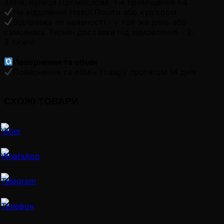
Хотів, вулиця Промислова, 1-к приміщення 64
На відділення Нової Пошти або кур'єром
Відправка по наявності - у той же день або
самовивіз. Термін доставки під замовлення - 2-
3 тижні
Повернення та обмін
Повернення та обмін товару протягом 14 днів
СХОЖІ ТОВАРИ