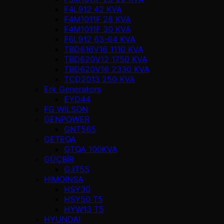
F4L912 42 KVA
F4M1011F 28 KVA
F4M1011F 30 KVA
F6L912 63-64 KVA
TBD616V16 1110 KVA
TBD620V12 1750 KVA
TBD620V16 2330 KVA
TCD2013 250 KVA
Erk Generators
EYD44
FG WILSON
GENPOWER
GNT565
GETEQA
GTQA 100KVA
GÜÇBİR
GJT55
HIMOINSA
HSY30
HSY50 T5
HYW13 T5
HYUNDAI