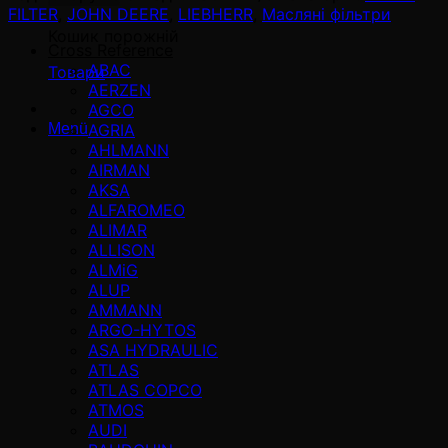
FILTER
,
JOHN DEERE
,
LIEBHERR
,
Масляні фільтри
Кошик порожній
Cross Reference
ABAC
Товари
AERZEN
AGCO
AGRIA
Menü
AHLMANN
AIRMAN
AKSA
ALFAROMEO
ALIMAR
ALLISON
ALMiG
ALUP
AMMANN
ARGO-HYTOS
ASA HYDRAULIC
ATLAS
ATLAS COPCO
ATMOS
AUDI