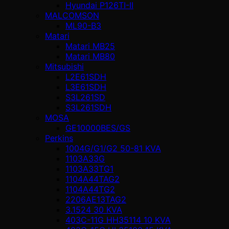
Hyundai P126TI-II
MALCOMSON
ML90-B3
Matari
Matari MB25
Matari MB80
Mitsubishi
L2E61SDH
L3E61SDH
S3L261SD
S3L261SDH
MOSA
GE10000BES/GS
Perkins
1004G/G1/G2 50-81 KVA
1103A33G
1103A33TG1
1104A44TAG2
1104A44TG2
2206AE13TAG2
3.1524 30 KVA
403C-11G HH35114 10 KVA