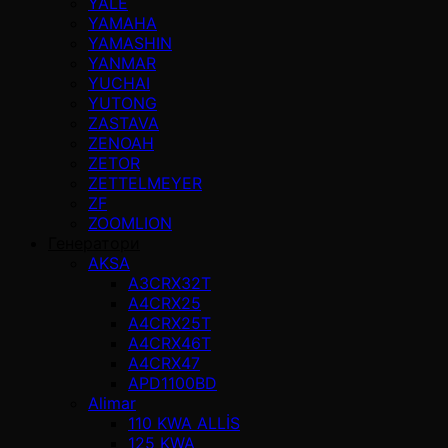
YALE
YAMAHA
YAMASHIN
YANMAR
YUCHAI
YUTONG
ZASTAVA
ZENOAH
ZETOR
ZETTELMEYER
ZF
ZOOMLION
Генератори
AKSA
A3CRX32T
A4CRX25
A4CRX25T
A4CRX46T
A4CRX47
APD1100BD
Alimar
110 KWA ALLİS
125 KWA