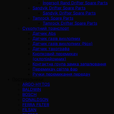
İngersoll Rand Drifter Spare Parts
Sandvik Drifter Spare Parts
Sandvik Drifter Spare Parts
Tamrock Spare Parts
Tamrock Drifter Spare Parts
Сухопутний транспорт
Датчик Abs
Датчик газів вихлопних
Датчик газів вихлопних (Nox)
Датчик тахографа
Кнопковий перемикач
(склопідйомник)
Контактна група замка запалювання
Перемикач світла фар
Ручки перемикання передач
Постачальники
ARGO-HYTOS
BALDWIN
BOSCH
DONALDSON
FERRA FILTER
FİLSAN