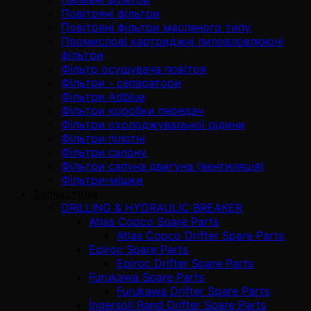
Повітряні фільтри
Повітряні фільтри масляного типу
Промислові картриджні пиловловлюючі
фільтри
Фільтр осушувача повітря
Фільтри - сепаратори
Фільтри Adblue
Фільтри коробки передач
Фільтри охолоджувальної рідини
Фільтри пілотні
Фільтри салону
Фільтри сапуна двигуна (вентиляція)
Фільтри-мішки
Запчастини
DRILLING & HYDRAULIC BREAKER
Atlas Copco Spare Parts
Atlas Copco Drifter Spare Parts
Epiroc Spare Parts
Epiroc Drifter Spare Parts
Furukawa Spare Parts
Furukawa Drifter Spare Parts
İngersoll Rand Drifter Spare Parts