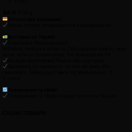
FORD
ВАГА
1500 g
Оплата при отриманні
Умови оплати узгоджуються з менеджером
Доставка по Україні
Самовивіз (безкоштовно)
УКРАЇНА, Київська область, Обухівський район, село
Хотів, вулиця Промислова, 1-к приміщення 64
На відділення Нової Пошти або кур'єром
Відправка по наявності - у той же день або
самовивіз. Термін доставки під замовлення - 2-
3 тижні
Повернення та обмін
Повернення та обмін товару протягом 14 днів
СХОЖІ ТОВАРИ