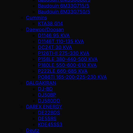
Baudouin 6M33G715/5
Baudouin 6M33G750/5
Cummins
KTA38 G14
Daewoo/Doosan
D1146 95 KVA
D1146T 110-135 KVA
DC24T 30 KVA
P126TI-II 275-330 KVA
P158LE 380-440-500 KVA
P180LE 550-600-610 KVA
P222LE 660-685 KVA
PO86TI 165-200-225-230 KVA
DALGAKIRAN
DJ-BD
DJ50BP
DJ580DD
DAREX ENERGY
DE22BDS
DE55RS
KDE45SS3
Deutz