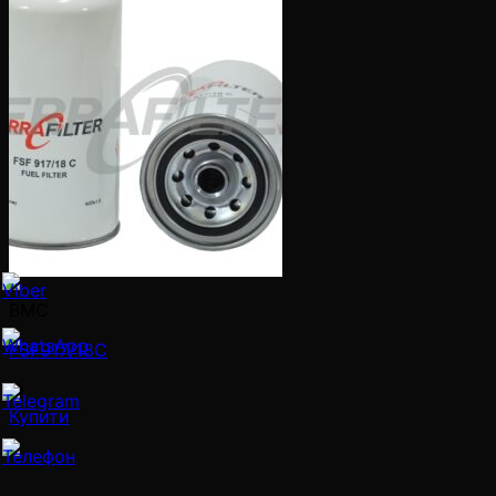
BMC
FSF917/18C
Купити