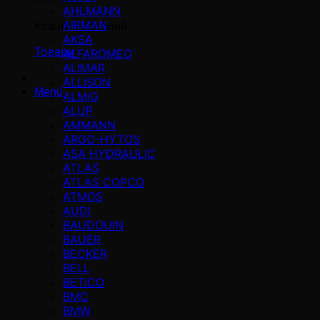
AHLMANN
AIRMAN
Кошик порожній
AKSA
Товари
ALFAROMEO
ALIMAR
ALLISON
Menü
ALMiG
ALUP
AMMANN
ARGO-HYTOS
ASA HYDRAULIC
ATLAS
ATLAS COPCO
ATMOS
AUDI
BAUDOUIN
BAUER
BECKER
BELL
BETICO
BMC
BMW