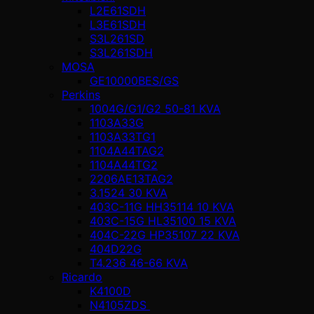
L2E61SDH
L3E61SDH
S3L261SD
S3L261SDH
MOSA
GE10000BES/GS
Perkins
1004G/G1/G2 50-81 KVA
1103A33G
1103A33TG1
1104A44TAG2
1104A44TG2
2206AE13TAG2
3.1524 30 KVA
403C-11G HH35114 10 KVA
403C-15G HL35100 15 KVA
404C-22G HP35107 22 KVA
404D22G
T4.236 46-66 KVA
Ricardo
K4100D
N4105ZDS