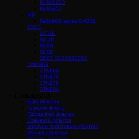
R4105IZLD
R6105ZD
RID
ReRo60S-series S 400В
SDEC
SC10D
SC11D
SC8D
SC9D
SDEC SC27G900D2
YANMAR
3TNE68
3TNE74
3TNE78
3TNE84
Групи фільтрів
EDM Фільтри
Газовий фільтр
Гідравлічні фільтри
Елементи фільтра
Корпуси повітряних фільтрів
Масляні фільтри
Паливні фільтри