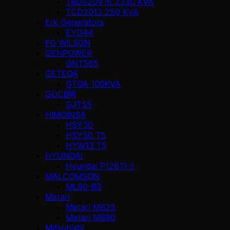
TBD620V16 2330 KVA
TCD2013 250 KVA
Erk Generators
EYD44
FG WILSON
GENPOWER
GNT565
GETEQA
GTQA 100KVA
GÜÇBİR
GJT55
HIMOINSA
HSY30
HSY50 T5
HYW13 T5
HYUNDAI
Hyundai P126TI-II
MALCOMSON
ML90-B3
Matari
Matari MB25
Matari MB80
Mitsubishi