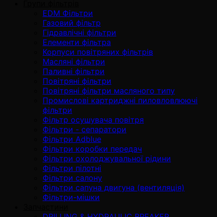
Групи фільтрів
EDM Фільтри
Газовий фільтр
Гідравлічні фільтри
Елементи фільтра
Корпуси повітряних фільтрів
Масляні фільтри
Паливні фільтри
Повітряні фільтри
Повітряні фільтри масляного типу
Промислові картриджні пиловловлюючі
фільтри
Фільтр осушувача повітря
Фільтри - сепаратори
Фільтри Adblue
Фільтри коробки передач
Фільтри охолоджувальної рідини
Фільтри пілотні
Фільтри салону
Фільтри сапуна двигуна (вентиляція)
Фільтри-мішки
Запчастини
DRILLING & HYDRAULIC BREAKER