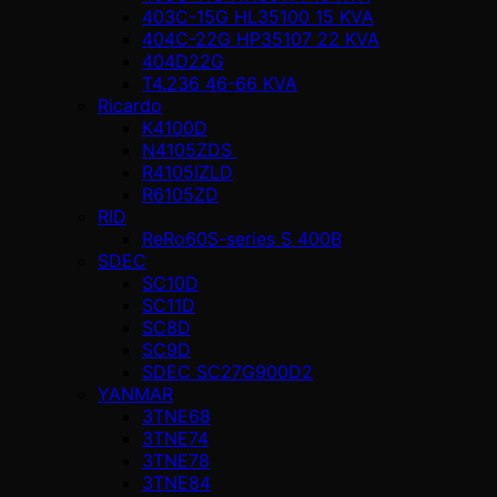
403C-15G HL35100 15 KVA
404C-22G HP35107 22 KVA
404D22G
T4.236 46-66 KVA
Ricardo
K4100D
N4105ZDS
R4105IZLD
R6105ZD
RID
ReRo60S-series S 400В
SDEC
SC10D
SC11D
SC8D
SC9D
SDEC SC27G900D2
YANMAR
3TNE68
3TNE74
3TNE78
3TNE84