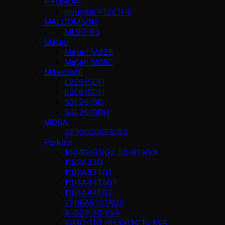
HYUNDAI
Hyundai P126TI-II
MALCOMSON
ML90-B3
Matari
Matari MB25
Matari MB80
Mitsubishi
L2E61SDH
L3E61SDH
S3L261SD
S3L261SDH
MOSA
GE10000BES/GS
Perkins
1004G/G1/G2 50-81 KVA
1103A33G
1103A33TG1
1104A44TAG2
1104A44TG2
2206AE13TAG2
3.1524 30 KVA
403C-11G HH35114 10 KVA