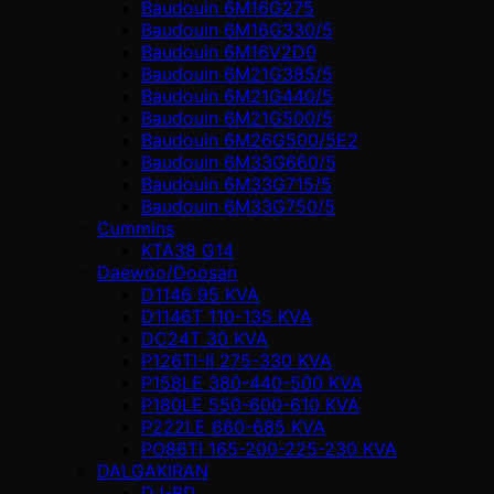
Baudouin 6M16G275
Baudouin 6M16G330/5
Baudouin 6M16V2D0
Baudouin 6M21G385/5
Baudouin 6M21G440/5
Baudouin 6M21G500/5
Baudouin 6M26G500/5E2
Baudouin 6M33G660/5
Baudouin 6M33G715/5
Baudouin 6M33G750/5
Cummins
KTA38 G14
Daewoo/Doosan
D1146 95 KVA
D1146T 110-135 KVA
DC24T 30 KVA
P126TI-II 275-330 KVA
P158LE 380-440-500 KVA
P180LE 550-600-610 KVA
P222LE 660-685 KVA
PO86TI 165-200-225-230 KVA
DALGAKIRAN
DJ-BD