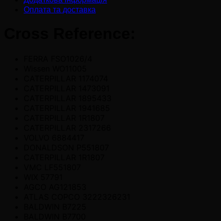
Оплата та доставка
Cross Reference:
FERRA FSO1026/4
Wissen WO11005
CATERPILLAR 1174074
CATERPILLAR 1473091
CATERPILLAR 1895433
CATERPILLAR 1941685
CATERPILLAR 1R1807
CATERPILLAR 2317266
VOLVO 6884417
DONALDSON P551807
CATERPILLAR 1R1807
VMC LF551807
WIX 57791
AGCO AG121853
ATLAS COPCO 3222326231
BALDWIN B7225
BALDWIN B7700