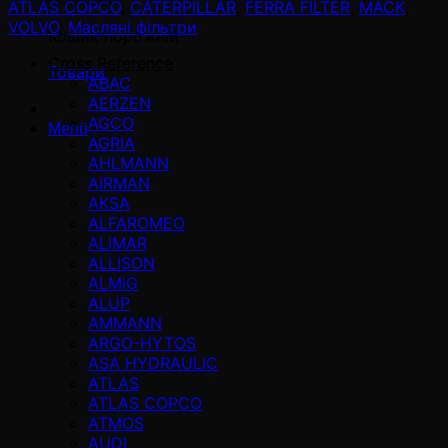
ATLAS COPCO
,
CATERPILLAR
,
FERRA FILTER
,
MACK
,
VOLVO
,
Масляні фільтри
Кошик порожній
Cross Reference
Товари
ABAC
AERZEN
AGCO
Menü
AGRIA
AHLMANN
AIRMAN
AKSA
ALFAROMEO
ALIMAR
ALLISON
ALMiG
ALUP
AMMANN
ARGO-HYTOS
ASA HYDRAULIC
ATLAS
ATLAS COPCO
ATMOS
AUDI