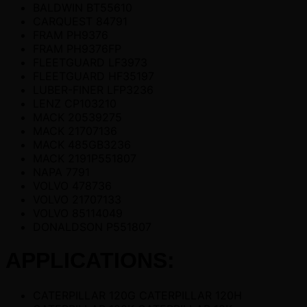
BALDWIN BT55610
CARQUEST 84791
FRAM PH9376
FRAM PH9376FP
FLEETGUARD LF3973
FLEETGUARD HF35197
LUBER-FINER LFP3236
LENZ CP103210
MACK 20539275
MACK 21707136
MACK 485GB3236
MACK 2191P551807
NAPA 7791
VOLVO 478736
VOLVO 21707133
VOLVO 85114049
DONALDSON P551807
APPLICATIONS:
CATERPILLAR 120G CATERPILLAR 120H