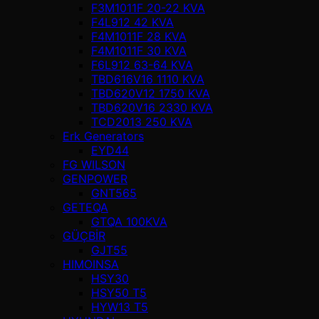
F3M1011F 20-22 KVA
F4L912 42 KVA
F4M1011F 28 KVA
F4M1011F 30 KVA
F6L912 63-64 KVA
TBD616V16 1110 KVA
TBD620V12 1750 KVA
TBD620V16 2330 KVA
TCD2013 250 KVA
Erk Generators
EYD44
FG WILSON
GENPOWER
GNT565
GETEQA
GTQA 100KVA
GÜÇBİR
GJT55
HIMOINSA
HSY30
HSY50 T5
HYW13 T5