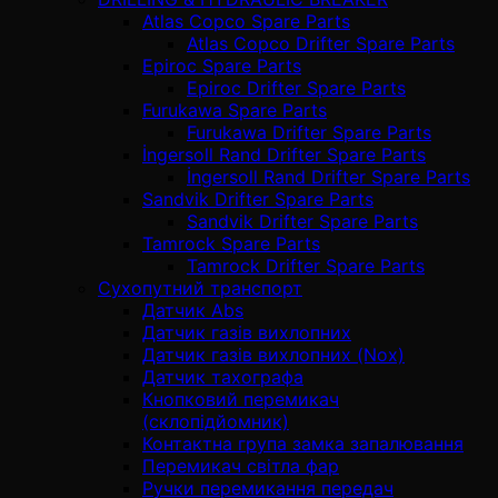
Atlas Copco Spare Parts
Atlas Copco Drifter Spare Parts
Epiroc Spare Parts
Epiroc Drifter Spare Parts
Furukawa Spare Parts
Furukawa Drifter Spare Parts
İngersoll Rand Drifter Spare Parts
İngersoll Rand Drifter Spare Parts
Sandvik Drifter Spare Parts
Sandvik Drifter Spare Parts
Tamrock Spare Parts
Tamrock Drifter Spare Parts
Сухопутний транспорт
Датчик Abs
Датчик газів вихлопних
Датчик газів вихлопних (Nox)
Датчик тахографа
Кнопковий перемикач
(склопідйомник)
Контактна група замка запалювання
Перемикач світла фар
Ручки перемикання передач