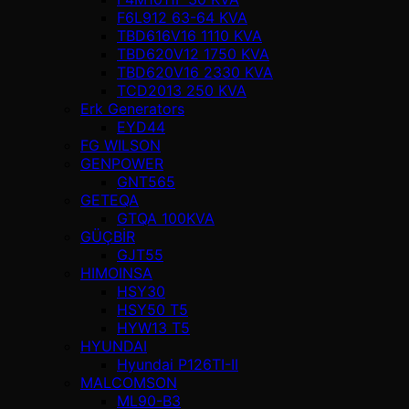
F6L912 63-64 KVA
TBD616V16 1110 KVA
TBD620V12 1750 KVA
TBD620V16 2330 KVA
TCD2013 250 KVA
Erk Generators
EYD44
FG WILSON
GENPOWER
GNT565
GETEQA
GTQA 100KVA
GÜÇBİR
GJT55
HIMOINSA
HSY30
HSY50 T5
HYW13 T5
HYUNDAI
Hyundai P126TI-II
MALCOMSON
ML90-B3