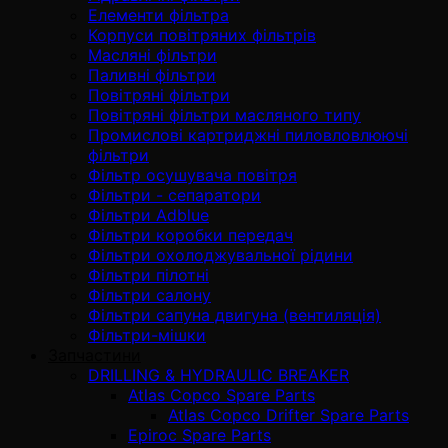
Елементи фільтра
Корпуси повітряних фільтрів
Масляні фільтри
Паливні фільтри
Повітряні фільтри
Повітряні фільтри масляного типу
Промислові картриджні пиловловлюючі
фільтри
Фільтр осушувача повітря
Фільтри - сепаратори
Фільтри Adblue
Фільтри коробки передач
Фільтри охолоджувальної рідини
Фільтри пілотні
Фільтри салону
Фільтри сапуна двигуна (вентиляція)
Фільтри-мішки
Запчастини
DRILLING & HYDRAULIC BREAKER
Atlas Copco Spare Parts
Atlas Copco Drifter Spare Parts
Epiroc Spare Parts