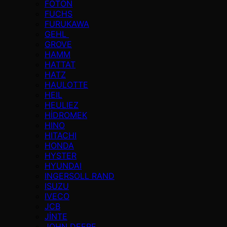
FOTON
FUCHS
FURUKAWA
GEHL
GROVE
HAMM
HATTAT
HATZ
HAULOTTE
HEIL
HEULIEZ
HİDROMEK
HINO
HITACHI
HONDA
HYSTER
HYUNDAI
INGERSOLL RAND
ISUZU
IVECO
JCB
JİNTE
JOHN DEERE