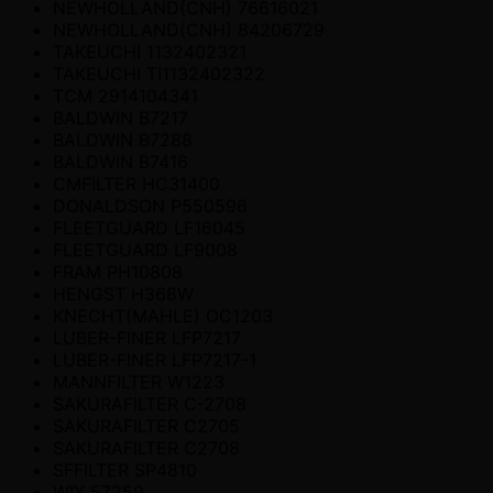
NEWHOLLAND(CNH) 76616021
NEWHOLLAND(CNH) 84206729
TAKEUCHI 1132402321
TAKEUCHI TI1132402322
TCM 2914104341
BALDWIN B7217
BALDWIN B7288
BALDWIN B7416
CMFILTER HC31400
DONALDSON P550596
FLEETGUARD LF16045
FLEETGUARD LF9008
FRAM PH10808
HENGST H368W
KNECHT(MAHLE) OC1203
LUBER-FINER LFP7217
LUBER-FINER LFP7217-1
MANNFILTER W1223
SAKURAFILTER C-2708
SAKURAFILTER C2705
SAKURAFILTER C2708
SFFILTER SP4810
WIX 57259