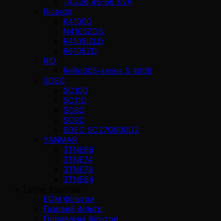
T4.236 46-66 KVA
Ricardo
K4100D
N4105ZDS
R4105IZLD
R6105ZD
RID
ReRo60S-series S 400В
SDEC
SC10D
SC11D
SC8D
SC9D
SDEC SC27G900D2
YANMAR
3TNE68
3TNE74
3TNE78
3TNE84
Групи фільтрів
EDM Фільтри
Газовий фільтр
Гідравлічні фільтри