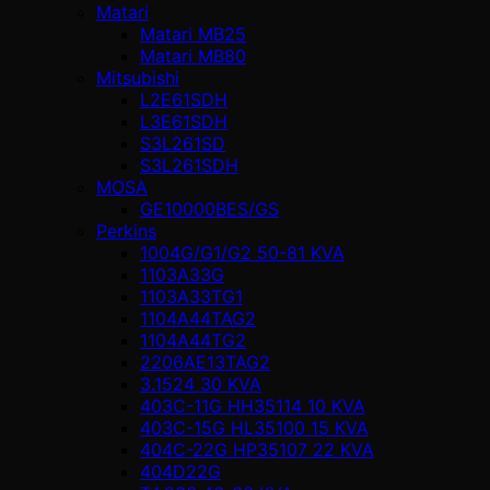
Matari
Matari MB25
Matari MB80
Mitsubishi
L2E61SDH
L3E61SDH
S3L261SD
S3L261SDH
MOSA
GE10000BES/GS
Perkins
1004G/G1/G2 50-81 KVA
1103A33G
1103A33TG1
1104A44TAG2
1104A44TG2
2206AE13TAG2
3.1524 30 KVA
403C-11G HH35114 10 KVA
403C-15G HL35100 15 KVA
404C-22G HP35107 22 KVA
404D22G