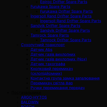
Epiroc Drifter Spare Parts
Furukawa Spare Parts
Furukawa Drifter Spare Parts
İngersoll Rand Drifter Spare Parts
İngersoll Rand Drifter Spare Parts
Sandvik Drifter Spare Parts
Sandvik Drifter Spare Parts
Tamrock Spare Parts
Tamrock Drifter Spare Parts
Сухопутний транспорт
Датчик Abs
Датчик газів вихлопних
Датчик газів вихлопних (Nox)
Датчик тахографа
Кнопковий перемикач
(склопідйомник)
Контактна група замка запалювання
Перемикач світла фар
Ручки перемикання передач
Постачальники
ARGO-HYTOS
BALDWIN
BOSCH