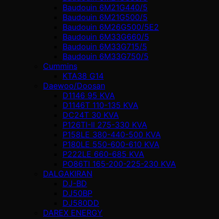
Baudouin 6M21G440/5
Baudouin 6M21G500/5
Baudouin 6M26G500/5E2
Baudouin 6M33G660/5
Baudouin 6M33G715/5
Baudouin 6M33G750/5
Cummins
KTA38 G14
Daewoo/Doosan
D1146 95 KVA
D1146T 110-135 KVA
DC24T 30 KVA
P126TI-II 275-330 KVA
P158LE 380-440-500 KVA
P180LE 550-600-610 KVA
P222LE 660-685 KVA
PO86TI 165-200-225-230 KVA
DALGAKIRAN
DJ-BD
DJ50BP
DJ580DD
DAREX ENERGY