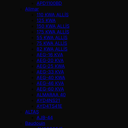
APD1100BD
Alimar
110 KWA ALLİS
125 KWA
150 KWA ALLİS
175 KWA ALLİS
55 KWA ALLİS
75 KWA ALLİS
82 KWA ALLİS
AEG-16 KVA
AEG-20 KVA
AEG-25 KWA
AEG-33 KVA
AEG-40 KWA
AEG-46 KVA
AEG-60 KVA
ALMARAA 40
AYD4NS21
AYD4TS41E
ALTAŞ
AJB-44
Baudouin