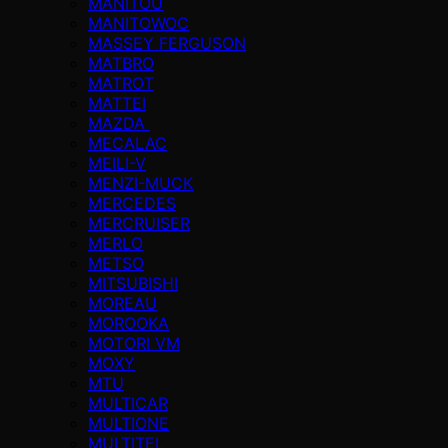
MANITOU
MANITOWOC
MASSEY FERGUSON
MATBRO
MATROT
MATTEI
MAZDA
MECALAC
MEILI-V
MENZI-MUCK
MERCEDES
MERCRUISER
MERLO
METSO
MITSUBISHI
MOREAU
MOROOKA
MOTORI VM
MOXY
MTU
MULTICAR
MULTIONE
MULTITEL