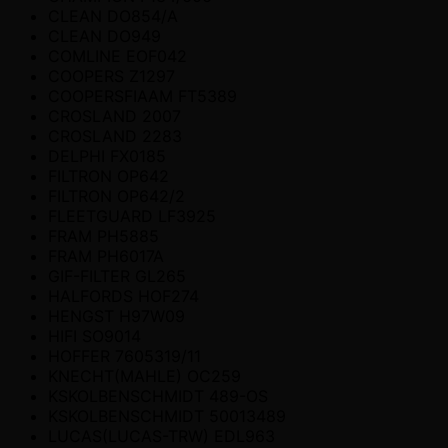
CLEAN DO854/A
CLEAN DO949
COMLINE EOF042
COOPERS Z1297
COOPERSFIAAM FT5389
CROSLAND 2007
CROSLAND 2283
DELPHI FX0185
FILTRON OP642
FILTRON OP642/2
FLEETGUARD LF3925
FRAM PH5885
FRAM PH6017A
GIF-FILTER GL265
HALFORDS HOF274
HENGST H97W09
HIFI SO9014
HOFFER 7605319/11
KNECHT(MAHLE) OC259
KSKOLBENSCHMIDT 489-OS
KSKOLBENSCHMIDT 50013489
LUCAS(LUCAS-TRW) EDL963