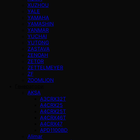
XUZHOU
YALE
YAMAHA
YAMASHIN
YANMAR
YUCHAI
YUTONG
ZASTAVA
ZENOAH
ZETOR
ZETTELMEYER
ZF
ZOOMLION
Генератори
AKSA
A3CRX32T
A4CRX25
A4CRX25T
A4CRX46T
A4CRX47
APD1100BD
Alimar