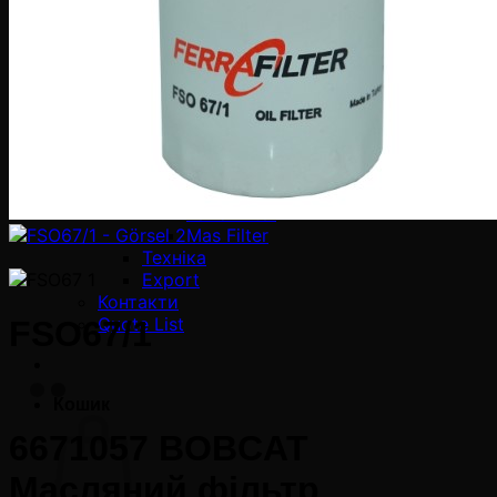
Фільтри-мішки
EDM Фільтри
Постачальники
Промислові Фільтри
Cross Reference
Каталоги
Онлайн каталоги
Каталог Ferra Filter
Новини
Ferra Filter
Mas Filter
Техніка
Export
Контакти
Quote List
FSO67/1
Кошик
6671057 BOBCAT
Масляний фільтр