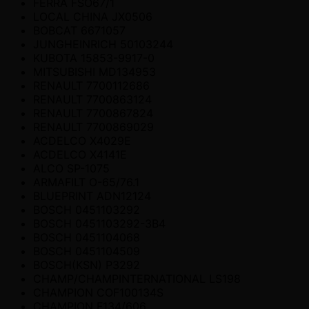
FERRA FSO67/1
LOCAL CHINA JX0506
BOBCAT 6671057
JUNGHEINRICH 50103244
KUBOTA 15853-9917-0
MITSUBISHI MD134953
RENAULT 7700112686
RENAULT 7700863124
RENAULT 7700867824
RENAULT 7700869029
ACDELCO X4029E
ACDELCO X4141E
ALCO SP-1075
ARMAFILT O-65/76.1
BLUEPRINT ADN12124
BOSCH 0451103292
BOSCH 0451103292-3B4
BOSCH 0451104068
BOSCH 0451104509
BOSCH(KSN) P3292
CHAMP/CHAMPINTERNATIONAL LS198
CHAMPION COF100134S
CHAMPION F134/606