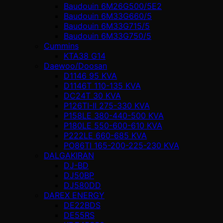
Baudouin 6M26G500/5E2
Baudouin 6M33G660/5
Baudouin 6M33G715/5
Baudouin 6M33G750/5
Cummins
KTA38 G14
Daewoo/Doosan
D1146 95 KVA
D1146T 110-135 KVA
DC24T 30 KVA
P126TI-II 275-330 KVA
P158LE 380-440-500 KVA
P180LE 550-600-610 KVA
P222LE 660-685 KVA
PO86TI 165-200-225-230 KVA
DALGAKIRAN
DJ-BD
DJ50BP
DJ580DD
DAREX ENERGY
DE22BDS
DE55RS