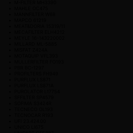
M-FILTER MH3390
MAHLE OC475
MANNFILTER W68
MAPCO 61219
MEAT&DORIA 15319/11
MECAFILTER ELH4212
MEYLE 16-143220002
MILLARD ML-5885
MISFAT Z424A
MOTAQUIP VFL393
MULLERFILTER FO193
PBR BC-1297
PROFILTERS FH949
PURFLUX LS871
PURFLUX LS871A
PUROLATOR L17754
SFFILTER SP4579
SOFIMA S3424R
TECNECO OL193
TECNOCAR R193
UFI 23.424.00
UNICO LI675
UNIPART GFE387