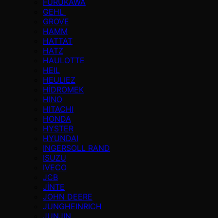
FURUKAWA
GEHL
GROVE
HAMM
HATTAT
HATZ
HAULOTTE
HEIL
HEULIEZ
HİDROMEK
HINO
HITACHI
HONDA
HYSTER
HYUNDAI
INGERSOLL RAND
ISUZU
IVECO
JCB
JİNTE
JOHN DEERE
JUNGHEINRICH
JUNJIN