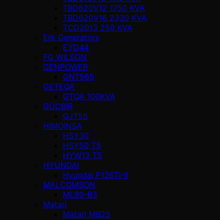
TBD620V12 1750 KVA
TBD620V16 2330 KVA
TCD2013 250 KVA
Erk Generators
EYD44
FG WILSON
GENPOWER
GNT565
GETEQA
GTQA 100KVA
GÜÇBİR
GJT55
HIMOINSA
HSY30
HSY50 T5
HYW13 T5
HYUNDAI
Hyundai P126TI-II
MALCOMSON
ML90-B3
Matari
Matari MB25