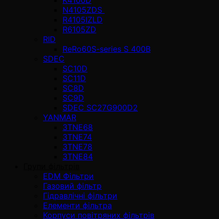
N4105ZDS
R4105IZLD
R6105ZD
RID
ReRo60S-series S 400В
SDEC
SC10D
SC11D
SC8D
SC9D
SDEC SC27G900D2
YANMAR
3TNE68
3TNE74
3TNE78
3TNE84
Групи фільтрів
EDM Фільтри
Газовий фільтр
Гідравлічні фільтри
Елементи фільтра
Корпуси повітряних фільтрів