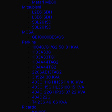
Matari MB80
Mitsubishi
L2E61SDH
L3E61SDH
S3L261SD
S3L261SDH
MOSA
GE10000BES/GS
Perkins
1004G/G1/G2 50-81 KVA
1103A33G
1103A33TG1
1104A44TAG2
1104A44TG2
2206AE13TAG2
3.1524 30 KVA
403C-11G HH35114 10 KVA
403C-15G HL35100 15 KVA
404C-22G HP35107 22 KVA
404D22G
T4.236 46-66 KVA
Ricardo
K4100D