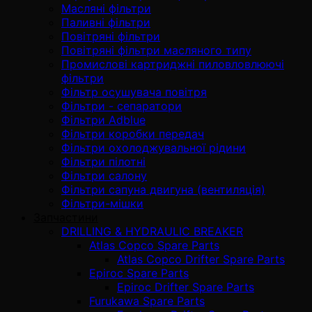
Масляні фільтри
Паливні фільтри
Повітряні фільтри
Повітряні фільтри масляного типу
Промислові картриджні пиловловлюючі
фільтри
Фільтр осушувача повітря
Фільтри - сепаратори
Фільтри Adblue
Фільтри коробки передач
Фільтри охолоджувальної рідини
Фільтри пілотні
Фільтри салону
Фільтри сапуна двигуна (вентиляція)
Фільтри-мішки
Запчастини
DRILLING & HYDRAULIC BREAKER
Atlas Copco Spare Parts
Atlas Copco Drifter Spare Parts
Epiroc Spare Parts
Epiroc Drifter Spare Parts
Furukawa Spare Parts