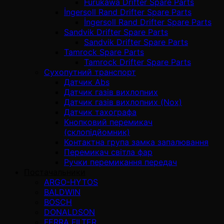
Furukawa Drifter Spare Parts
İngersoll Rand Drifter Spare Parts
İngersoll Rand Drifter Spare Parts
Sandvik Drifter Spare Parts
Sandvik Drifter Spare Parts
Tamrock Spare Parts
Tamrock Drifter Spare Parts
Сухопутний транспорт
Датчик Abs
Датчик газів вихлопних
Датчик газів вихлопних (Nox)
Датчик тахографа
Кнопковий перемикач
(склопідйомник)
Контактна група замка запалювання
Перемикач світла фар
Ручки перемикання передач
Постачальники
ARGO-HYTOS
BALDWIN
BOSCH
DONALDSON
FERRA FILTER