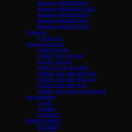
Baudouin 6M21G500/5
Baudouin 6M26G500/5E2
Baudouin 6M33G660/5
Baudouin 6M33G715/5
Baudouin 6M33G750/5
Cummins
KTA38 G14
Daewoo/Doosan
D1146 95 KVA
D1146T 110-135 KVA
DC24T 30 KVA
P126TI-II 275-330 KVA
P158LE 380-440-500 KVA
P180LE 550-600-610 KVA
P222LE 660-685 KVA
PO86TI 165-200-225-230 KVA
DALGAKIRAN
DJ-BD
DJ50BP
DJ580DD
DAREX ENERGY
DE22BDS