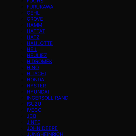
FUCHS
FURUKAWA
GEHL
GROVE
HAMM
HATTAT
HATZ
HAULOTTE
HEIL
HEULIEZ
HİDROMEK
HINO
HITACHI
HONDA
HYSTER
HYUNDAI
INGERSOLL RAND
ISUZU
IVECO
JCB
JİNTE
JOHN DEERE
JUNGHEINRICH