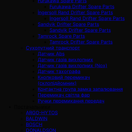
Furukawa Spare Parts
Furukawa Drifter Spare Parts
İngersoll Rand Drifter Spare Parts
İngersoll Rand Drifter Spare Parts
Sandvik Drifter Spare Parts
Sandvik Drifter Spare Parts
Tamrock Spare Parts
Tamrock Drifter Spare Parts
Сухопутний транспорт
Датчик Abs
Датчик газів вихлопних
Датчик газів вихлопних (Nox)
Датчик тахографа
Кнопковий перемикач
(склопідйомник)
Контактна група замка запалювання
Перемикач світла фар
Ручки перемикання передач
Постачальники
ARGO-HYTOS
BALDWIN
BOSCH
DONALDSON