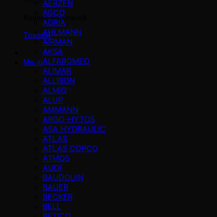
AERZEN
AGCO
Кошик порожній
AGRIA
AHLMANN
Товари
AIRMAN
AKSA
ALFAROMEO
Menü
ALIMAR
ALLISON
ALMiG
ALUP
AMMANN
ARGO-HYTOS
ASA HYDRAULIC
ATLAS
ATLAS COPCO
ATMOS
AUDI
BAUDOUIN
BAUER
BECKER
BELL
BETICO