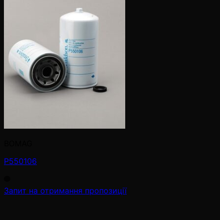
BOMAG
P550106
Запит на отримання пропозиції