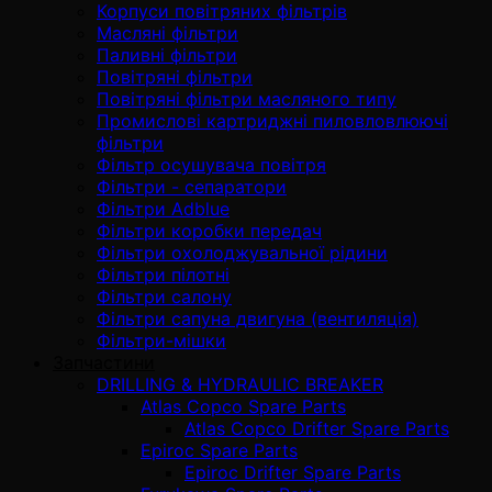
Корпуси повітряних фільтрів
Масляні фільтри
Паливні фільтри
Повітряні фільтри
Повітряні фільтри масляного типу
Промислові картриджні пиловловлюючі
фільтри
Фільтр осушувача повітря
Фільтри - сепаратори
Фільтри Adblue
Фільтри коробки передач
Фільтри охолоджувальної рідини
Фільтри пілотні
Фільтри салону
Фільтри сапуна двигуна (вентиляція)
Фільтри-мішки
Запчастини
DRILLING & HYDRAULIC BREAKER
Atlas Copco Spare Parts
Atlas Copco Drifter Spare Parts
Epiroc Spare Parts
Epiroc Drifter Spare Parts