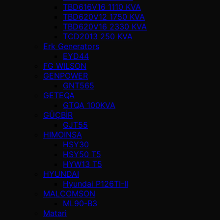
TBD616V16 1110 KVA
TBD620V12 1750 KVA
TBD620V16 2330 KVA
TCD2013 250 KVA
Erk Generators
EYD44
FG WILSON
GENPOWER
GNT565
GETEQA
GTQA 100KVA
GÜÇBİR
GJT55
HIMOINSA
HSY30
HSY50 T5
HYW13 T5
HYUNDAI
Hyundai P126TI-II
MALCOMSON
ML90-B3
Matari