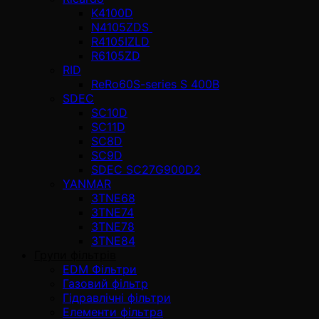
K4100D
N4105ZDS
R4105IZLD
R6105ZD
RID
ReRo60S-series S 400В
SDEC
SC10D
SC11D
SC8D
SC9D
SDEC SC27G900D2
YANMAR
3TNE68
3TNE74
3TNE78
3TNE84
Групи фільтрів
EDM Фільтри
Газовий фільтр
Гідравлічні фільтри
Елементи фільтра