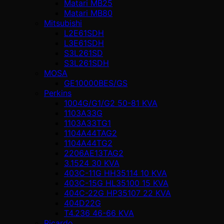
Matari MB25
Matari MB80
Mitsubishi
L2E61SDH
L3E61SDH
S3L261SD
S3L261SDH
MOSA
GE10000BES/GS
Perkins
1004G/G1/G2 50-81 KVA
1103A33G
1103A33TG1
1104A44TAG2
1104A44TG2
2206AE13TAG2
3.1524 30 KVA
403C-11G HH35114 10 KVA
403C-15G HL35100 15 KVA
404C-22G HP35107 22 KVA
404D22G
T4.236 46-66 KVA
Ricardo