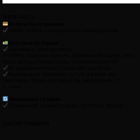
ВАГА
1000 g
Оплата при отриманні
Умови оплати узгоджуються з менеджером
Доставка по Україні
Самовивіз (безкоштовно)
УКРАЇНА, Київська область, Обухівський район, село
Хотів, вулиця Промислова, 1-к приміщення 64
На відділення Нової Пошти або кур'єром
Відправка по наявності - у той же день або
самовивіз. Термін доставки під замовлення - 2-
3 тижні
Повернення та обмін
Повернення та обмін товару протягом 14 днів
СХОЖІ ТОВАРИ