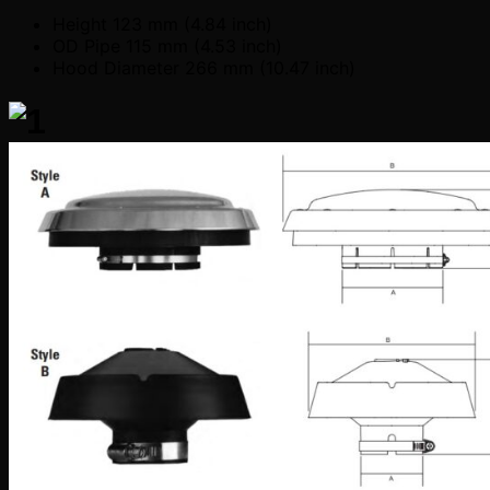
Height 123 mm (4.84 inch)
OD Pipe 115 mm (4.53 inch)
Hood Diameter 266 mm (10.47 inch)