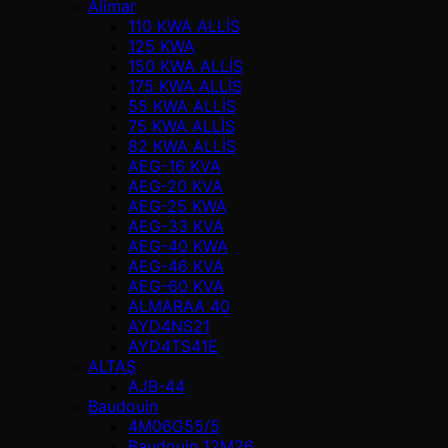
Alimar
110 KWA ALLİS
125 KWA
150 KWA ALLİS
175 KWA ALLİS
55 KWA ALLİS
75 KWA ALLİS
82 KWA ALLİS
AEG-16 KVA
AEG-20 KVA
AEG-25 KWA
AEG-33 KVA
AEG-40 KWA
AEG-46 KVA
AEG-60 KVA
ALMARAA 40
AYD4NS21
AYD4TS41E
ALTAŞ
AJB-44
Baudouin
4M06G55/5
Baudouin 12M26