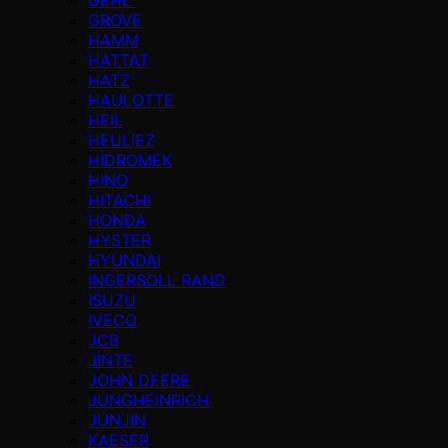
GROVE
HAMM
HATTAT
HATZ
HAULOTTE
HEIL
HEULIEZ
HİDROMEK
HINO
HITACHI
HONDA
HYSTER
HYUNDAI
INGERSOLL RAND
ISUZU
IVECO
JCB
JİNTE
JOHN DEERE
JUNGHEINRICH
JUNJIN
KAESER