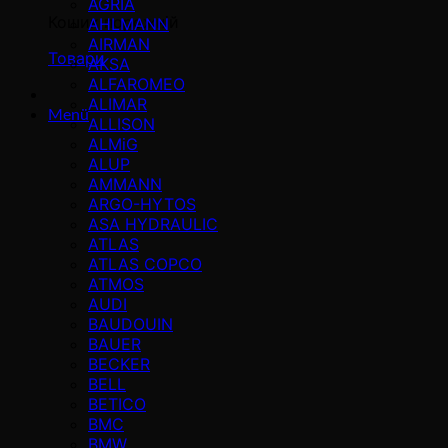
AGRIA
Кошик порожній
AHLMANN
AIRMAN
Товари
AKSA
ALFAROMEO
ALIMAR
Menü
ALLISON
ALMiG
ALUP
AMMANN
ARGO-HYTOS
ASA HYDRAULIC
ATLAS
ATLAS COPCO
ATMOS
AUDI
BAUDOUIN
BAUER
BECKER
BELL
BETICO
BMC
BMW