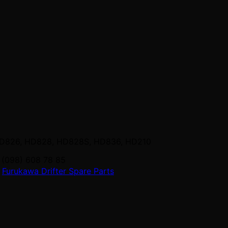
HD826, HD828, HD828S, HD836, HD210
 (098) 608 78 85
,
Furukawa Drifter Spare Parts