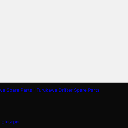
wa Spare Parts
/
Furukawa Drifter Spare Parts
 фільтри