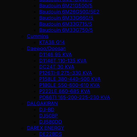
Baudouin 6M21G500/5
Baudouin 6M26G500/5E2
Baudouin 6M33G660/5
Baudouin 6M33G715/5
Baudouin 6M33G750/5
Cummins
KTA38 G14
Daewoo/Doosan
D1146 95 KVA
D1146T 110-135 KVA
DC24T 30 KVA
P126TI-II 275-330 KVA
P158LE 380-440-500 KVA
P180LE 550-600-610 KVA
P222LE 660-685 KVA
PO86TI 165-200-225-230 KVA
DALGAKIRAN
DJ-BD
DJ50BP
DJ580DD
DAREX ENERGY
DE22BDS