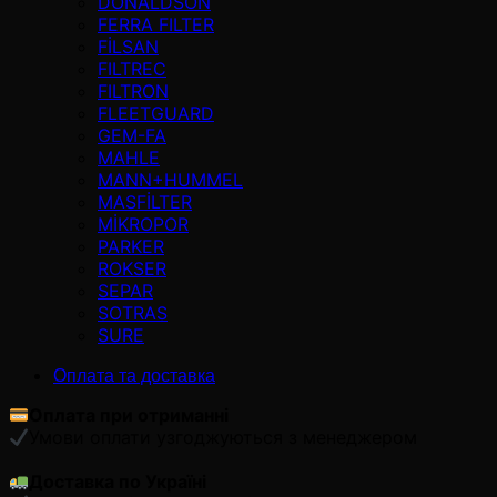
DONALDSON
FERRA FILTER
FİLSAN
FILTREC
FILTRON
FLEETGUARD
GEM-FA
MAHLE
MANN+HUMMEL
MASFİLTER
MİKROPOR
PARKER
ROKSER
SEPAR
SOTRAS
SURE
Оплата та доставка
Оплата при отриманні
Умови оплати узгоджуються з менеджером
Доставка по Україні