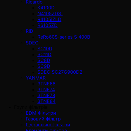
Ricardo
K4100D
N4105ZDS
R4105IZLD
R6105ZD
RID
ReRo60S-series S 400В
SDEC
SC10D
SC11D
SC8D
SC9D
SDEC SC27G900D2
YANMAR
3TNE68
3TNE74
3TNE78
3TNE84
Групи фільтрів
EDM Фільтри
Газовий фільтр
Гідравлічні фільтри
Елементи фільтра