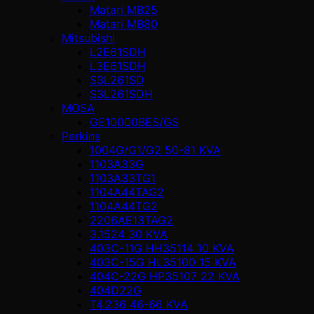
Matari MB25
Matari MB80
Mitsubishi
L2E61SDH
L3E61SDH
S3L261SD
S3L261SDH
MOSA
GE10000BES/GS
Perkins
1004G/G1/G2 50-81 KVA
1103A33G
1103A33TG1
1104A44TAG2
1104A44TG2
2206AE13TAG2
3.1524 30 KVA
403C-11G HH35114 10 KVA
403C-15G HL35100 15 KVA
404C-22G HP35107 22 KVA
404D22G
T4.236 46-66 KVA