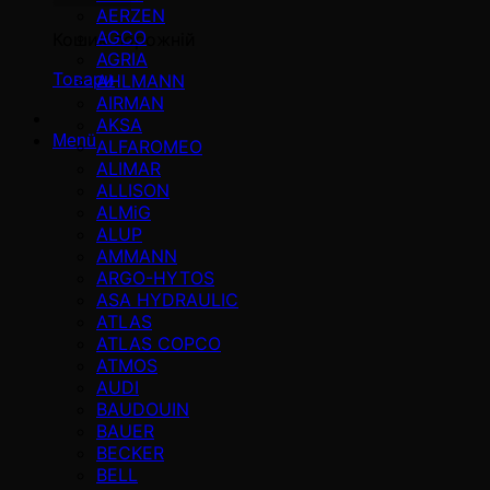
AERZEN
AGCO
Кошик порожній
AGRIA
Товари
AHLMANN
AIRMAN
AKSA
Menü
ALFAROMEO
ALIMAR
ALLISON
ALMiG
ALUP
AMMANN
ARGO-HYTOS
ASA HYDRAULIC
ATLAS
ATLAS COPCO
ATMOS
AUDI
BAUDOUIN
BAUER
BECKER
BELL