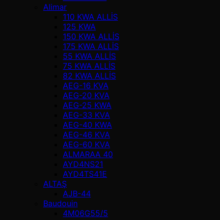
Alimar
110 KWA ALLİS
125 KWA
150 KWA ALLİS
175 KWA ALLİS
55 KWA ALLİS
75 KWA ALLİS
82 KWA ALLİS
AEG-16 KVA
AEG-20 KVA
AEG-25 KWA
AEG-33 KVA
AEG-40 KWA
AEG-46 KVA
AEG-60 KVA
ALMARAA 40
AYD4NS21
AYD4TS41E
ALTAŞ
AJB-44
Baudouin
4M06G55/5