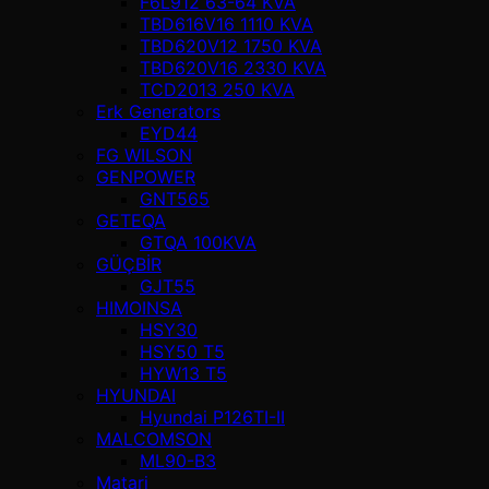
F6L912 63-64 KVA
TBD616V16 1110 KVA
TBD620V12 1750 KVA
TBD620V16 2330 KVA
TCD2013 250 KVA
Erk Generators
EYD44
FG WILSON
GENPOWER
GNT565
GETEQA
GTQA 100KVA
GÜÇBİR
GJT55
HIMOINSA
HSY30
HSY50 T5
HYW13 T5
HYUNDAI
Hyundai P126TI-II
MALCOMSON
ML90-B3
Matari