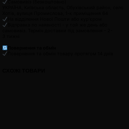
Самовивіз (безкоштовно)
УКРАЇНА, Київська область, Обухівський район, село
Хотів, вулиця Промислова, 1-к приміщення 64
На відділення Нової Пошти або кур'єром
Відправка по наявності - у той же день або
самовивіз. Термін доставки під замовлення - 2-
3 тижні
Повернення та обмін
Повернення та обмін товару протягом 14 днів
СХОЖІ ТОВАРИ