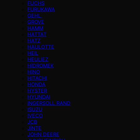
FUCHS
FURUKAWA
GEHL
GROVE
HAMM
HATTAT
HATZ
HAULOTTE
HEIL
HEULIEZ
HİDROMEK
HINO
HITACHI
HONDA
HYSTER
HYUNDAI
INGERSOLL RAND
ISUZU
IVECO
JCB
JİNTE
JOHN DEERE