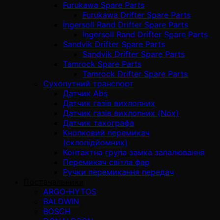
Furukawa Spare Parts
Furukawa Drifter Spare Parts
İngersoll Rand Drifter Spare Parts
İngersoll Rand Drifter Spare Parts
Sandvik Drifter Spare Parts
Sandvik Drifter Spare Parts
Tamrock Spare Parts
Tamrock Drifter Spare Parts
Сухопутний транспорт
Датчик Abs
Датчик газів вихлопних
Датчик газів вихлопних (Nox)
Датчик тахографа
Кнопковий перемикач
(склопідйомник)
Контактна група замка запалювання
Перемикач світла фар
Ручки перемикання передач
Постачальники
ARGO-HYTOS
BALDWIN
BOSCH