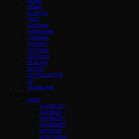
XCMG
XGMA
XUZHOU
YALE
YAMAHA
YAMASHIN
YANMAR
YUCHAI
YUTONG
ZASTAVA
ZENOAH
ZETOR
ZETTELMEYER
ZF
ZOOMLION
Генератори
AKSA
A3CRX32T
A4CRX25
A4CRX25T
A4CRX46T
A4CRX47
APD1100BD