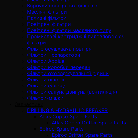
Корпуси повітряних фільтрів
Масляні фільтри
Паливні фільтри
Повітряні фільтри
Повітряні фільтри масляного типу
Промислові картриджні пиловловлюючі
фільтри
Фільтр осушувача повітря
Фільтри - сепаратори
Фільтри Adblue
Фільтри коробки передач
Фільтри охолоджувальної рідини
Фільтри пілотні
Фільтри салону
Фільтри сапуна двигуна (вентиляція)
Фільтри-мішки
Запчастини
DRILLING & HYDRAULIC BREAKER
Atlas Copco Spare Parts
Atlas Copco Drifter Spare Parts
Epiroc Spare Parts
Epiroc Drifter Spare Parts