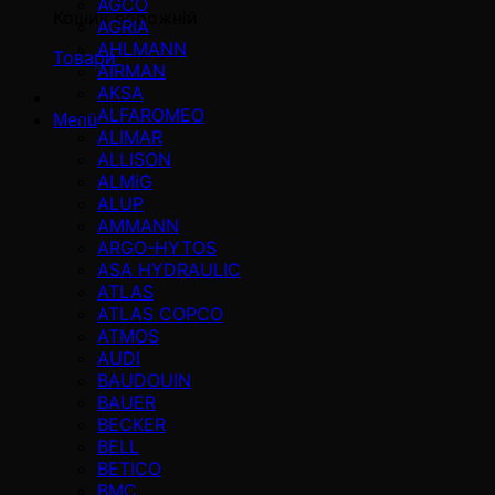
AGCO
Кошик порожній
AGRIA
AHLMANN
Товари
AIRMAN
AKSA
ALFAROMEO
Menü
ALIMAR
ALLISON
ALMiG
ALUP
AMMANN
ARGO-HYTOS
ASA HYDRAULIC
ATLAS
ATLAS COPCO
ATMOS
AUDI
BAUDOUIN
BAUER
BECKER
BELL
BETICO
BMC