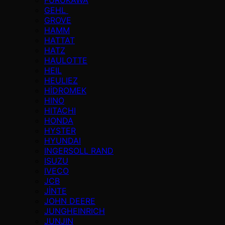
GEHL
GROVE
HAMM
HATTAT
HATZ
HAULOTTE
HEIL
HEULIEZ
HİDROMEK
HINO
HITACHI
HONDA
HYSTER
HYUNDAI
INGERSOLL RAND
ISUZU
IVECO
JCB
JİNTE
JOHN DEERE
JUNGHEINRICH
JUNJIN