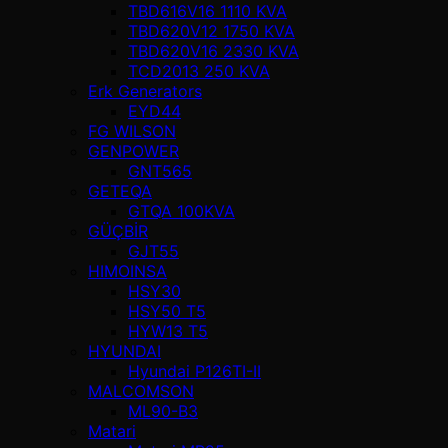
TBD616V16 1110 KVA
TBD620V12 1750 KVA
TBD620V16 2330 KVA
TCD2013 250 KVA
Erk Generators
EYD44
FG WILSON
GENPOWER
GNT565
GETEQA
GTQA 100KVA
GÜÇBİR
GJT55
HIMOINSA
HSY30
HSY50 T5
HYW13 T5
HYUNDAI
Hyundai P126TI-II
MALCOMSON
ML90-B3
Matari