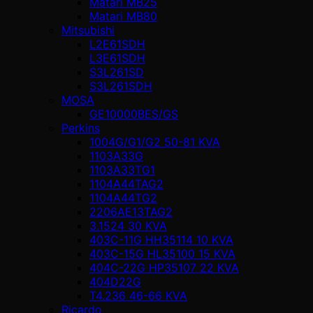
Matari MB25
Matari MB80
Mitsubishi
L2E61SDH
L3E61SDH
S3L261SD
S3L261SDH
MOSA
GE10000BES/GS
Perkins
1004G/G1/G2 50-81 KVA
1103A33G
1103A33TG1
1104A44TAG2
1104A44TG2
2206AE13TAG2
3.1524 30 KVA
403C-11G HH35114 10 KVA
403C-15G HL35100 15 KVA
404C-22G HP35107 22 KVA
404D22G
T4.236 46-66 KVA
Ricardo