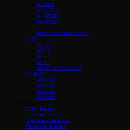
K4100D
N4105ZDS
R4105IZLD
R6105ZD
RID
ReRo60S-series S 400В
SDEC
SC10D
SC11D
SC8D
SC9D
SDEC SC27G900D2
YANMAR
3TNE68
3TNE74
3TNE78
3TNE84
Групи фільтрів
EDM Фільтри
Газовий фільтр
Гідравлічні фільтри
Елементи фільтра