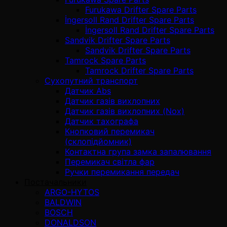
Furukawa Drifter Spare Parts
İngersoll Rand Drifter Spare Parts
İngersoll Rand Drifter Spare Parts
Sandvik Drifter Spare Parts
Sandvik Drifter Spare Parts
Tamrock Spare Parts
Tamrock Drifter Spare Parts
Сухопутний транспорт
Датчик Abs
Датчик газів вихлопних
Датчик газів вихлопних (Nox)
Датчик тахографа
Кнопковий перемикач
(склопідйомник)
Контактна група замка запалювання
Перемикач світла фар
Ручки перемикання передач
Постачальники
ARGO-HYTOS
BALDWIN
BOSCH
DONALDSON