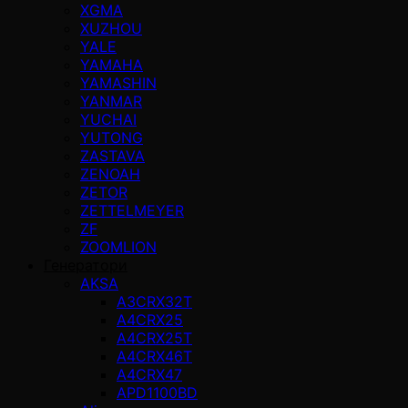
XGMA
XUZHOU
YALE
YAMAHA
YAMASHIN
YANMAR
YUCHAI
YUTONG
ZASTAVA
ZENOAH
ZETOR
ZETTELMEYER
ZF
ZOOMLION
Генератори
AKSA
A3CRX32T
A4CRX25
A4CRX25T
A4CRX46T
A4CRX47
APD1100BD