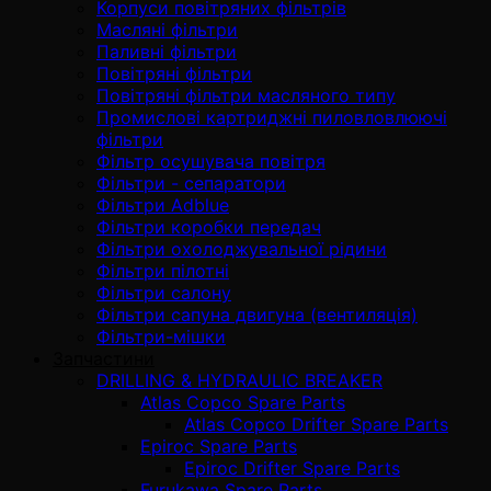
Корпуси повітряних фільтрів
Масляні фільтри
Паливні фільтри
Повітряні фільтри
Повітряні фільтри масляного типу
Промислові картриджні пиловловлюючі
фільтри
Фільтр осушувача повітря
Фільтри - сепаратори
Фільтри Adblue
Фільтри коробки передач
Фільтри охолоджувальної рідини
Фільтри пілотні
Фільтри салону
Фільтри сапуна двигуна (вентиляція)
Фільтри-мішки
Запчастини
DRILLING & HYDRAULIC BREAKER
Atlas Copco Spare Parts
Atlas Copco Drifter Spare Parts
Epiroc Spare Parts
Epiroc Drifter Spare Parts
Furukawa Spare Parts