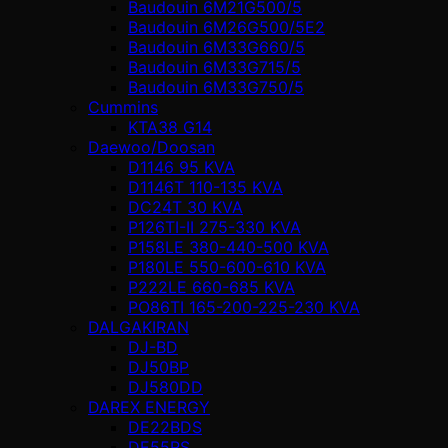
Baudouin 6M21G500/5
Baudouin 6M26G500/5E2
Baudouin 6M33G660/5
Baudouin 6M33G715/5
Baudouin 6M33G750/5
Cummins
KTA38 G14
Daewoo/Doosan
D1146 95 KVA
D1146T 110-135 KVA
DC24T 30 KVA
P126TI-II 275-330 KVA
P158LE 380-440-500 KVA
P180LE 550-600-610 KVA
P222LE 660-685 KVA
PO86TI 165-200-225-230 KVA
DALGAKIRAN
DJ-BD
DJ50BP
DJ580DD
DAREX ENERGY
DE22BDS
DE55RS