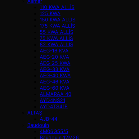
Alimar
110 KWA ALLİS
125 KWA
150 KWA ALLİS
175 KWA ALLİS
55 KWA ALLİS
75 KWA ALLİS
82 KWA ALLİS
AEG-16 KVA
AEG-20 KVA
AEG-25 KWA
AEG-33 KVA
AEG-40 KWA
AEG-46 KVA
AEG-60 KVA
ALMARAA 40
AYD4NS21
AYD4TS41E
ALTAŞ
AJB-44
Baudouin
4M06G55/5
Baudouin 12M26