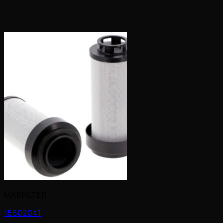
MASFİLTER
15502041