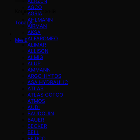
AERZEN
AGCO
Кошик порожній
AGRIA
AHLMANN
Товари
AIRMAN
AKSA
ALFAROMEO
Menü
ALIMAR
ALLISON
ALMiG
ALUP
AMMANN
ARGO-HYTOS
ASA HYDRAULIC
ATLAS
ATLAS COPCO
ATMOS
AUDI
BAUDOUIN
BAUER
BECKER
BELL
BETICO