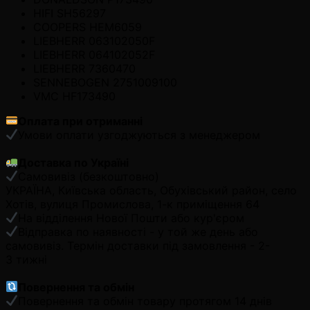
HIFI SH56297
COOPERS HEM6059
LIEBHERR 063102050F
LIEBHERR 064102052F
LIEBHERR 7360470
SENNEBOGEN 2751009100
VMC HF173490
Оплата при отриманні
Умови оплати узгоджуються з менеджером
Доставка по Україні
Самовивіз (безкоштовно)
УКРАЇНА, Київська область, Обухівський район, село
Хотів, вулиця Промислова, 1-к приміщення 64
На відділення Нової Пошти або кур'єром
Відправка по наявності - у той же день або
самовивіз. Термін доставки під замовлення - 2-
3 тижні
Повернення та обмін
Повернення та обмін товару протягом 14 днів