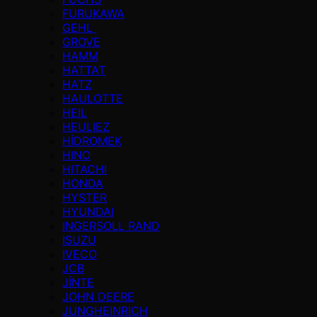
FURUKAWA
GEHL
GROVE
HAMM
HATTAT
HATZ
HAULOTTE
HEIL
HEULIEZ
HİDROMEK
HINO
HITACHI
HONDA
HYSTER
HYUNDAI
INGERSOLL RAND
ISUZU
IVECO
JCB
JİNTE
JOHN DEERE
JUNGHEINRICH