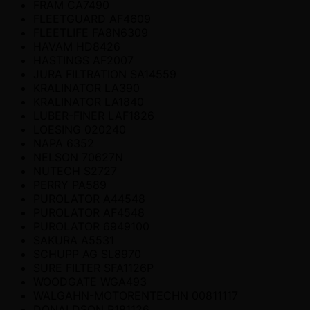
FRAM CA7490
FLEETGUARD AF4609
FLEETLIFE FA8N6309
HAVAM HD8426
HASTINGS AF2007
JURA FILTRATION SA14559
KRALINATOR LA390
KRALINATOR LA1840
LUBER-FINER LAF1826
LOESING 020240
NAPA 6352
NELSON 70627N
NUTECH S2727
PERRY PA589
PUROLATOR A44548
PUROLATOR AF4548
PUROLATOR 6949100
SAKURA A5531
SCHUPP AG SL8970
SURE FILTER SFA1126P
WOODGATE WGA493
WALGAHN-MOTORENTECHN 00811117
DONALDSON P181126