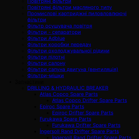
Повітряні фільтри
Повітряні фільтри масляного типу
Промислові картриджні пиловловлюючі
фільтри
Фільтр осушувача повітря
Фільтри - сепаратори
Фільтри Adblue
Фільтри коробки передач
Фільтри охолоджувальної рідини
Фільтри пілотні
Фільтри салону
Фільтри сапуна двигуна (вентиляція)
Фільтри-мішки
Запчастини
DRILLING & HYDRAULIC BREAKER
Atlas Copco Spare Parts
Atlas Copco Drifter Spare Parts
Epiroc Spare Parts
Epiroc Drifter Spare Parts
Furukawa Spare Parts
Furukawa Drifter Spare Parts
İngersoll Rand Drifter Spare Parts
İngersoll Rand Drifter Spare Parts