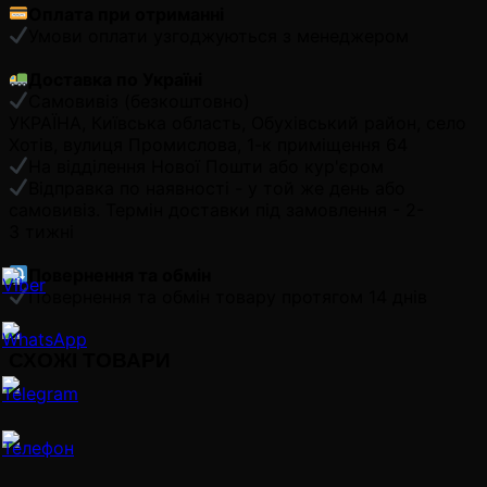
Оплата при отриманні
Умови оплати узгоджуються з менеджером
Доставка по Україні
Самовивіз (безкоштовно)
УКРАЇНА, Київська область, Обухівський район, село
Хотів, вулиця Промислова, 1-к приміщення 64
На відділення Нової Пошти або кур'єром
Відправка по наявності - у той же день або
самовивіз. Термін доставки під замовлення - 2-
3 тижні
Повернення та обмін
Повернення та обмін товару протягом 14 днів
СХОЖІ ТОВАРИ