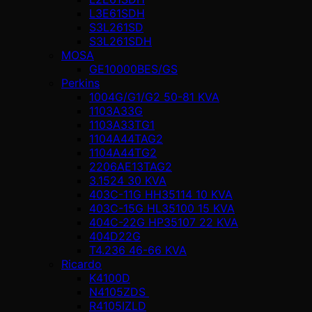
L3E61SDH
S3L261SD
S3L261SDH
MOSA
GE10000BES/GS
Perkins
1004G/G1/G2 50-81 KVA
1103A33G
1103A33TG1
1104A44TAG2
1104A44TG2
2206AE13TAG2
3.1524 30 KVA
403C-11G HH35114 10 KVA
403C-15G HL35100 15 KVA
404C-22G HP35107 22 KVA
404D22G
T4.236 46-66 KVA
Ricardo
K4100D
N4105ZDS
R4105IZLD