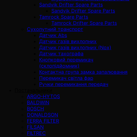
Sandvik Drifter Spare Parts
Sandvik Drifter Spare Parts
Tamrock Spare Parts
Tamrock Drifter Spare Parts
Сухопутний транспорт
Датчик Abs
Датчик газів вихлопних
Датчик газів вихлопних (Nox)
Датчик тахографа
Кнопковий перемикач
(склопідйомник)
Контактна група замка запалювання
Перемикач світла фар
Ручки перемикання передач
Постачальники
ARGO-HYTOS
BALDWIN
BOSCH
DONALDSON
FERRA FILTER
FİLSAN
FILTREC