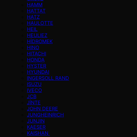
HAMM
HATTAT
HATZ
HAULOTTE
HEIL
HEULIEZ
HİDROMEK
HINO
HITACHI
HONDA
HYSTER
HYUNDAI
INGERSOLL RAND
ISUZU
IVECO
JCB
JİNTE
JOHN DEERE
JUNGHEINRICH
JUNJIN
KAESER
KAISHAN