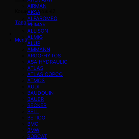
AIRMAN
Кошик порожній
AKSA
ALFAROMEO
Товари
ALIMAR
ALLISON
ALMiG
Menü
ALUP
AMMANN
ARGO-HYTOS
ASA HYDRAULIC
ATLAS
ATLAS COPCO
ATMOS
AUDI
BAUDOUIN
BAUER
BECKER
BELL
BETICO
BMC
BMW
BOBCAT