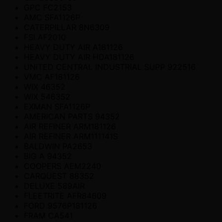
GPC FC2153
AMC SFA1126P
CATERPILLAR 8N6309
FSI AF2010
HEAVY DUTY AIR A181126
HEAVY DUTY AIR HDA181126
UNITED CENTRAL INDUSTRIAL SUPP 922516
VMC AF181126
WIX 46352
WIX 546352
EXMAN SFA1126P
AMERICAN PARTS 94352
AIR REFINER ARM181126
AIR REFINER ARM111141S
BALDWIN PA2653
BIG A 94352
COOPERS AEM2240
CARQUEST 88352
DELUXE 589AIR
FLEETRITE AFR84609
FORD 9576P181126
FRAM CA541