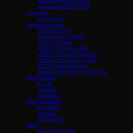
Baudouin 6M33G715/5
Baudouin 6M33G750/5
Cummins
KTA38 G14
Daewoo/Doosan
D1146 95 KVA
D1146T 110-135 KVA
DC24T 30 KVA
P126TI-II 275-330 KVA
P158LE 380-440-500 KVA
P180LE 550-600-610 KVA
P222LE 660-685 KVA
PO86TI 165-200-225-230 KVA
DALGAKIRAN
DJ-BD
DJ50BP
DJ580DD
DAREX ENERGY
DE22BDS
DE55RS
KDE45SS3
Deutz
A8L714 100 KVA