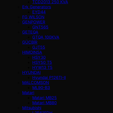
TCD2013 250 KVA
Erk Generators
EYD44
FG WILSON
GENPOWER
GNT565
GETEQA
GTQA 100KVA
GÜÇBİR
GJT55
HIMOINSA
HSY30
HSY50 T5
HYW13 T5
HYUNDAI
Hyundai P126TI-II
MALCOMSON
ML90-B3
Matari
Matari MB25
Matari MB80
Mitsubishi
L2E61SDH