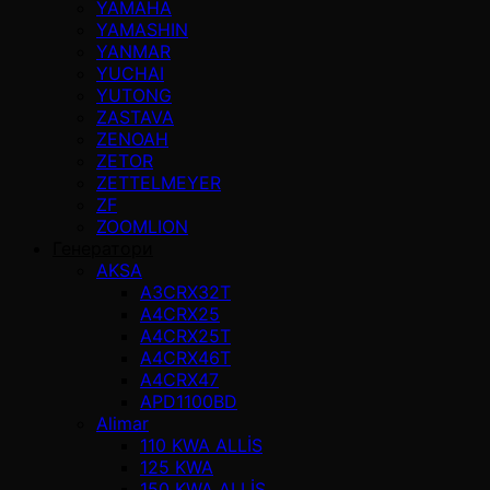
YAMAHA
YAMASHIN
YANMAR
YUCHAI
YUTONG
ZASTAVA
ZENOAH
ZETOR
ZETTELMEYER
ZF
ZOOMLION
Генератори
AKSA
A3CRX32T
A4CRX25
A4CRX25T
A4CRX46T
A4CRX47
APD1100BD
Alimar
110 KWA ALLİS
125 KWA
150 KWA ALLİS