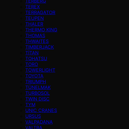
TERBERG
TEREX
TERRAGATOR
TEUPEN
THALER
THERMO KING
THOMAS
THWAITES
TIMBERJACK
TİTAN
TOHATSU
TORO
TOWERLIGHT
TOYOTA
TRIUMPH
TÜNELMAK
TURBOSOL
TWIN DISC
TYM
UNIC CRANES
URSUS
VALPADANA
VALTRA