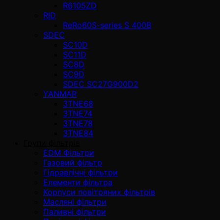
R6105ZD
RID
ReRo60S-series S 400В
SDEC
SC10D
SC11D
SC8D
SC9D
SDEC SC27G900D2
YANMAR
3TNE68
3TNE74
3TNE78
3TNE84
Групи фільтрів
EDM Фільтри
Газовий фільтр
Гідравлічні фільтри
Елементи фільтра
Корпуси повітряних фільтрів
Масляні фільтри
Паливні фільтри