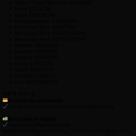
Terex / Terex Advance 15504868
Mack 21020786
Mack 57MD321M
Mercedes-Benz 40946304
Mercedes-Benz 40947104
Mercedes-Benz A0040946304
Mercedes-Benz A0040947104
Sandvik 56040820
Sandvik 56040821
Sandvik 69042681
Volvo 42863232
Volvo 43863232
Wirtgen 2185463
Link-Belt P9A0373
ВАГА
3000 g
Оплата при отриманні
Умови оплати узгоджуються з менеджером
Доставка по Україні
Самовивіз (безкоштовно)
УКРАЇНА, Київська область, Обухівський район, село