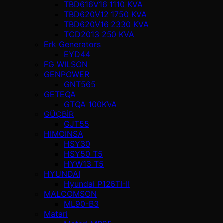
TBD616V16 1110 KVA
TBD620V12 1750 KVA
TBD620V16 2330 KVA
TCD2013 250 KVA
Erk Generators
EYD44
FG WILSON
GENPOWER
GNT565
GETEQA
GTQA 100KVA
GÜÇBİR
GJT55
HIMOINSA
HSY30
HSY50 T5
HYW13 T5
HYUNDAI
Hyundai P126TI-II
MALCOMSON
ML90-B3
Matari