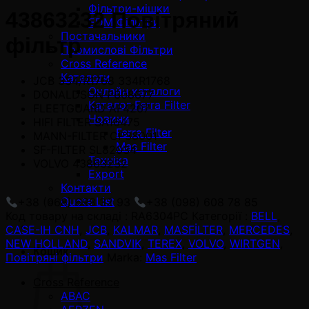
Фільтри-мішки
43863232 Повітряний
EDM Фільтри
Постачальники
фільтр
Промислові Фільтри
Cross Reference
Каталоги
JCB 334/R1768 334R1768
Онлайн каталоги
DONALDSON P608677
Каталог Ferra Filter
FLEETGUARD AF4207
Новини
HIFI FILTER SA16475
Ferra Filter
MANN-FILTER CP38001
Mas Filter
SF-FILTER SL82034
Техніка
VOLVO 43863232
Export
Контакти
Quote List
+38 (068) 698 32 93
+38 (098) 608 78 85
Код товару на складі :
RA6304PC
Категорії :
BELL
,
CASE-IH CNH
,
JCB
,
KALMAR
,
MASFİLTER
,
MERCEDES
,
NEW HOLLAND
,
SANDVIK
,
TEREX
,
VOLVO
,
WIRTGEN
,
Кошик
Повітряні фільтри
Marka:
Mas Filter
Cross Reference
ABAC