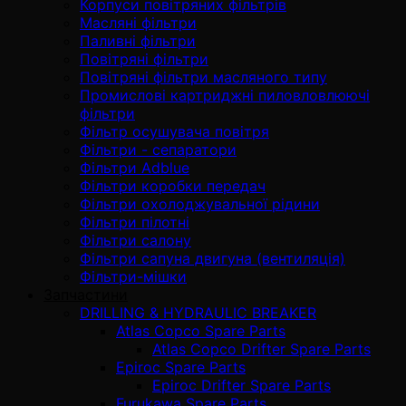
Корпуси повітряних фільтрів
Масляні фільтри
Паливні фільтри
Повітряні фільтри
Повітряні фільтри масляного типу
Промислові картриджні пиловловлюючі
фільтри
Фільтр осушувача повітря
Фільтри - сепаратори
Фільтри Adblue
Фільтри коробки передач
Фільтри охолоджувальної рідини
Фільтри пілотні
Фільтри салону
Фільтри сапуна двигуна (вентиляція)
Фільтри-мішки
Запчастини
DRILLING & HYDRAULIC BREAKER
Atlas Copco Spare Parts
Atlas Copco Drifter Spare Parts
Epiroc Spare Parts
Epiroc Drifter Spare Parts
Furukawa Spare Parts