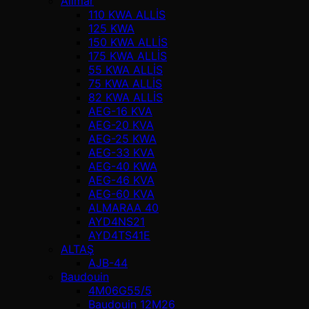
Alimar
110 KWA ALLİS
125 KWA
150 KWA ALLİS
175 KWA ALLİS
55 KWA ALLİS
75 KWA ALLİS
82 KWA ALLİS
AEG-16 KVA
AEG-20 KVA
AEG-25 KWA
AEG-33 KVA
AEG-40 KWA
AEG-46 KVA
AEG-60 KVA
ALMARAA 40
AYD4NS21
AYD4TS41E
ALTAŞ
AJB-44
Baudouin
4M06G55/5
Baudouin 12M26