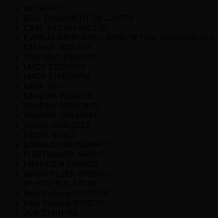
WIX 49677
BELL EQUIPMENT SA 226779
CASE-IH CNH N102191
EVOBUS (MERCEDES-BENZ/SETRA) A0040946304
KALMAR J025309
LINK BELT P9A0373
MACK 21020786
MACK 57MD321M
NAPA 9677
SANDVIK P608678
SANDVIK 56040820
SANDVIK 69042681
VOLVO 43863232
FRESIA 97407
DONALDSON P608677
FLEETGUARD AF4207
HIFI FILTER SA16475
MANN-FILTER CP38001
SF-FILTER SL82034
New Holland 84310006
New Holland N102191
JCB 334R1768