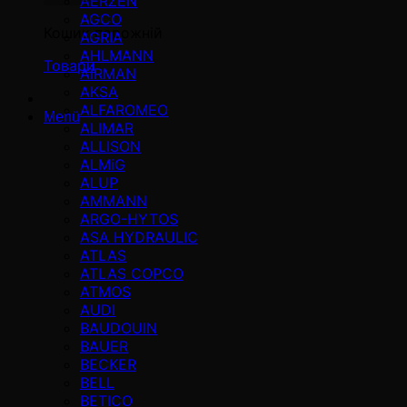
AERZEN
AGCO
Кошик порожній
AGRIA
AHLMANN
Товари
AIRMAN
AKSA
ALFAROMEO
Menü
ALIMAR
ALLISON
ALMiG
ALUP
AMMANN
ARGO-HYTOS
ASA HYDRAULIC
ATLAS
ATLAS COPCO
ATMOS
AUDI
BAUDOUIN
BAUER
BECKER
BELL
BETICO