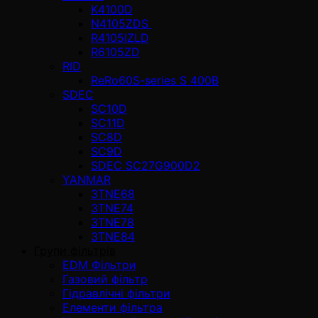
K4100D
N4105ZDS
R4105IZLD
R6105ZD
RID
ReRo60S-series S 400В
SDEC
SC10D
SC11D
SC8D
SC9D
SDEC SC27G900D2
YANMAR
3TNE68
3TNE74
3TNE78
3TNE84
Групи фільтрів
EDM Фільтри
Газовий фільтр
Гідравлічні фільтри
Елементи фільтра