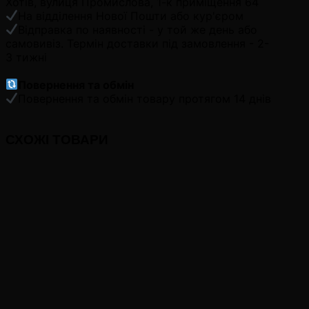
Хотів, вулиця Промислова, 1-к приміщення 64
На відділення Нової Пошти або кур'єром
Відправка по наявності - у той же день або
самовивіз. Термін доставки під замовлення - 2-
3 тижні
Повернення та обмін
Повернення та обмін товару протягом 14 днів
СХОЖІ ТОВАРИ