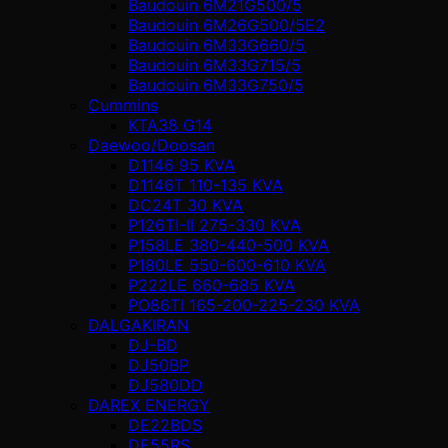
Baudouin 6M21G500/5
Baudouin 6M26G500/5E2
Baudouin 6M33G660/5
Baudouin 6M33G715/5
Baudouin 6M33G750/5
Cummins
KTA38 G14
Daewoo/Doosan
D1146 95 KVA
D1146T 110-135 KVA
DC24T 30 KVA
P126TI-II 275-330 KVA
P158LE 380-440-500 KVA
P180LE 550-600-610 KVA
P222LE 660-685 KVA
PO86TI 165-200-225-230 KVA
DALGAKIRAN
DJ-BD
DJ50BP
DJ580DD
DAREX ENERGY
DE22BDS
DE55RS