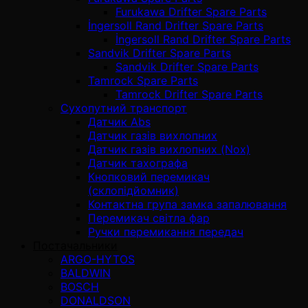
Furukawa Drifter Spare Parts
İngersoll Rand Drifter Spare Parts
İngersoll Rand Drifter Spare Parts
Sandvik Drifter Spare Parts
Sandvik Drifter Spare Parts
Tamrock Spare Parts
Tamrock Drifter Spare Parts
Сухопутний транспорт
Датчик Abs
Датчик газів вихлопних
Датчик газів вихлопних (Nox)
Датчик тахографа
Кнопковий перемикач
(склопідйомник)
Контактна група замка запалювання
Перемикач світла фар
Ручки перемикання передач
Постачальники
ARGO-HYTOS
BALDWIN
BOSCH
DONALDSON