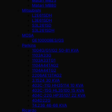
Matari MB25
Matari MB80
Mitsubishi
L2E61SDH
L3E61SDH
S3L261SD
S3L261SDH
MOSA
GE10000BES/GS
Perkins
1004G/G1/G2 50-81 KVA
1103A33G
1103A33TG1
1104A44TAG2
1104A44TG2
2206AE13TAG2
3.1524 30 KVA
403C-11G HH35114 10 KVA
403C-15G HL35100 15 KVA
404C-22G HP35107 22 KVA
404D22G
T4.236 46-66 KVA
Ricardo