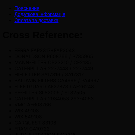
Пояснення
Додаткова інформація
Оплата та доставка
Cross Reference:
FERRA FAP2317+FAP204S
DONALDSON P608766 / P785965
MANN-FILTER CP23210 / CF2135
CATERPILLAR 2277448 / 2277449
HIFI FILTER SA17316 / SA17317
BALDWIN FILTERS CA4996 / PA4997
FLEETGUARD AF27873 / AF26248
SF-FILTER SL82009 / SL82505
CATERPILLAR 2934053 293-4053
VMC AF608766
WIX 49108
WIX 549108
CARQUEST 83108
FRAM CA10722
JURA FILTRATION SA17316