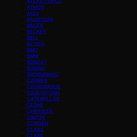
ATLAS COPCO
ATMOS
AUDI
BAUDOUIN
BAUER
BECKER
BELL
BETICO
BMC
BMW
BOBCAT
BOMAG
BROOMWADE
CARRIER
CASAGRANDE
CASE-IH CNH
CATERPILLAR
CESAB
CHRYSLER
CIMTEK
CITROEN
CLAAS
CLARK