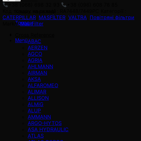
+38 (068) 698 32 93
+38 (098) 608 78 85
Код товару на складі :
RA7448/7449PC
Категорії :
Кошик порожній
CATERPILLAR
,
MASFİLTER
,
VALTRA
,
Повітряні фільтри
Товари
Marka:
Mas Filter
Cross Reference
Menü
ABAC
AERZEN
AGCO
AGRIA
AHLMANN
AIRMAN
AKSA
ALFAROMEO
ALIMAR
ALLISON
ALMiG
ALUP
AMMANN
ARGO-HYTOS
ASA HYDRAULIC
ATLAS