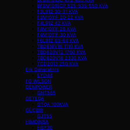
BF8M1015CP 525-535-550 KVA
F3L912 30-31 KVA
F3M1011F 20-22 KVA
F4L912 42 KVA
F4M1011F 28 KVA
F4M1011F 30 KVA
F6L912 63-64 KVA
TBD616V16 1110 KVA
TBD620V12 1750 KVA
TBD620V16 2330 KVA
TCD2013 250 KVA
Erk Generators
EYD44
FG WILSON
GENPOWER
GNT565
GETEQA
GTQA 100KVA
GÜÇBİR
GJT55
HIMOINSA
HSY30