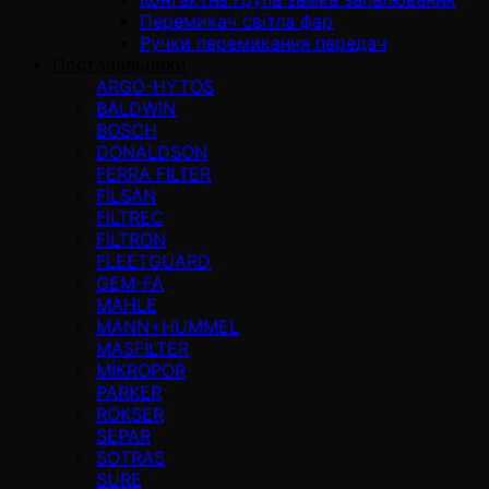
Перемикач світла фар
Ручки перемикання передач
Постачальники
ARGO-HYTOS
BALDWIN
BOSCH
DONALDSON
FERRA FILTER
FİLSAN
FILTREC
FILTRON
FLEETGUARD
GEM-FA
MAHLE
MANN+HUMMEL
MASFİLTER
MİKROPOR
PARKER
ROKSER
SEPAR
SOTRAS
SURE