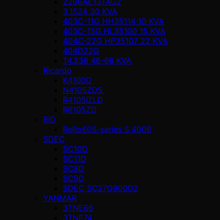
2206AE13TAG2
3.1524 30 KVA
403C-11G HH35114 10 KVA
403C-15G HL35100 15 KVA
404C-22G HP35107 22 KVA
404D22G
T4.236 46-66 KVA
Ricardo
K4100D
N4105ZDS
R4105IZLD
R6105ZD
RID
ReRo60S-series S 400В
SDEC
SC10D
SC11D
SC8D
SC9D
SDEC SC27G900D2
YANMAR
3TNE68
3TNE74