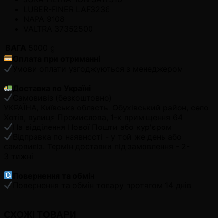
LUBER-FINER LAF3236
NAPA 9108
VALTRA 37352500
ВАГА
5000 g
Оплата при отриманні
Умови оплати узгоджуються з менеджером
Доставка по Україні
Самовивіз (безкоштовно)
УКРАЇНА, Київська область, Обухівський район, село
Хотів, вулиця Промислова, 1-к приміщення 64
На відділення Нової Пошти або кур'єром
Відправка по наявності - у той же день або
самовивіз. Термін доставки під замовлення - 2-
3 тижні
Повернення та обмін
Повернення та обмін товару протягом 14 днів
СХОЖІ ТОВАРИ