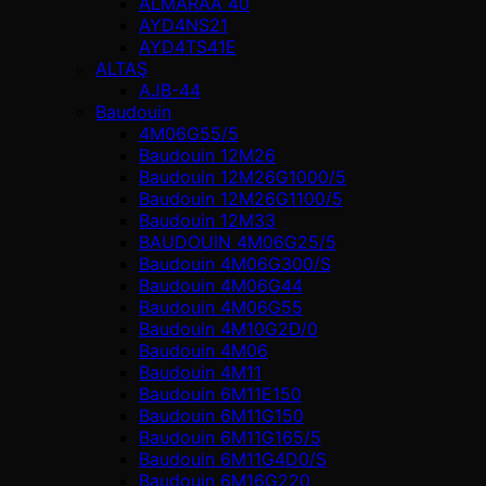
ALMARAA 40
AYD4NS21
AYD4TS41E
ALTAŞ
AJB-44
Baudouin
4M06G55/5
Baudouin 12M26
Baudouin 12M26G1000/5
Baudouin 12M26G1100/5
Baudouin 12M33
BAUDOUIN 4M06G25/5
Baudouin 4M06G300/S
Baudouin 4M06G44
Baudouin 4M06G55
Baudouin 4M10G2D/0
Baudouin 4М06
Baudouin 4М11
Baudouin 6M11E150
Baudouin 6M11G150
Baudouin 6M11G165/5
Baudouin 6M11G4D0/S
Baudouin 6M16G220