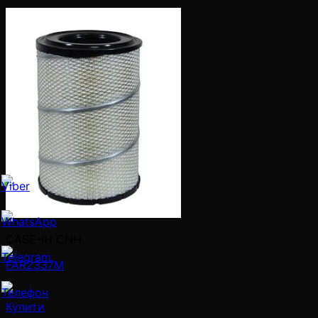
CASE-IH CNH
FAR2337M
Купити