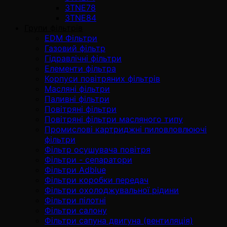
3TNE78
3TNE84
Групи фільтрів
EDM Фільтри
Газовий фільтр
Гідравлічні фільтри
Елементи фільтра
Корпуси повітряних фільтрів
Масляні фільтри
Паливні фільтри
Повітряні фільтри
Повітряні фільтри масляного типу
Промислові картриджні пиловловлюючі
фільтри
Фільтр осушувача повітря
Фільтри - сепаратори
Фільтри Adblue
Фільтри коробки передач
Фільтри охолоджувальної рідини
Фільтри пілотні
Фільтри салону
Фільтри сапуна двигуна (вентиляція)