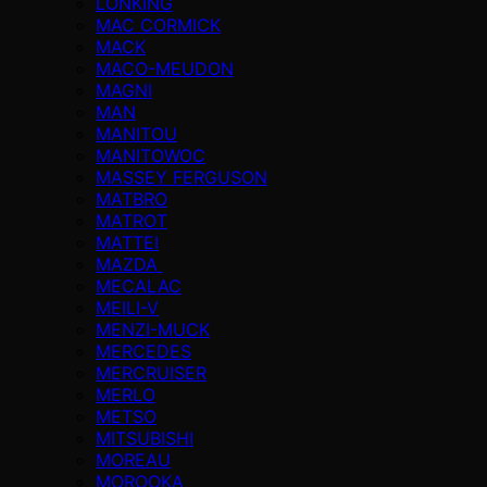
LONKING
MAC CORMICK
MACK
MACO-MEUDON
MAGNI
MAN
MANITOU
MANITOWOC
MASSEY FERGUSON
MATBRO
MATROT
MATTEI
MAZDA
MECALAC
MEILI-V
MENZI-MUCK
MERCEDES
MERCRUISER
MERLO
METSO
MITSUBISHI
MOREAU
MOROOKA