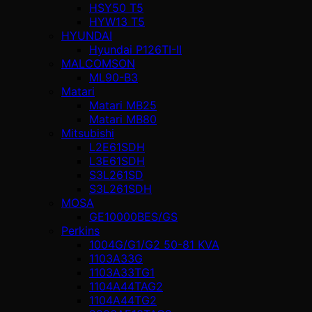
HSY50 T5
HYW13 T5
HYUNDAI
Hyundai P126TI-II
MALCOMSON
ML90-B3
Matari
Matari MB25
Matari MB80
Mitsubishi
L2E61SDH
L3E61SDH
S3L261SD
S3L261SDH
MOSA
GE10000BES/GS
Perkins
1004G/G1/G2 50-81 KVA
1103A33G
1103A33TG1
1104A44TAG2
1104A44TG2