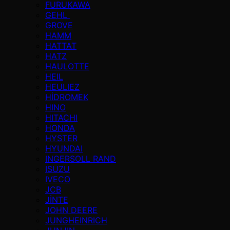
FURUKAWA
GEHL
GROVE
HAMM
HATTAT
HATZ
HAULOTTE
HEIL
HEULIEZ
HİDROMEK
HINO
HITACHI
HONDA
HYSTER
HYUNDAI
INGERSOLL RAND
ISUZU
IVECO
JCB
JİNTE
JOHN DEERE
JUNGHEINRICH