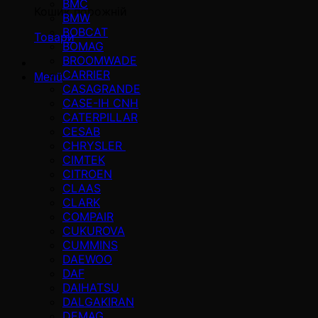
BMC
Кошик порожній
BMW
BOBCAT
Товари
BOMAG
BROOMWADE
CARRIER
Menü
CASAGRANDE
CASE-IH CNH
CATERPILLAR
CESAB
CHRYSLER
CIMTEK
CITROEN
CLAAS
CLARK
COMPAIR
CUKUROVA
CUMMINS
DAEWOO
DAF
DAIHATSU
DALGAKIRAN
DEMAG