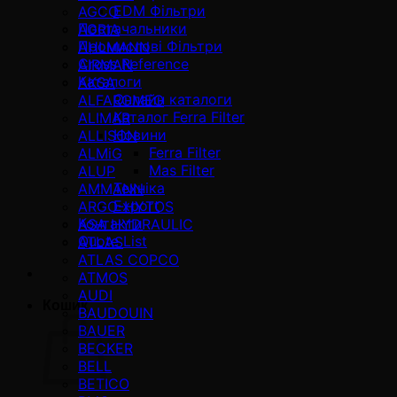
EDM Фільтри
AGCO
Постачальники
AGRIA
Промислові Фільтри
AHLMANN
Cross Reference
AIRMAN
Каталоги
AKSA
Онлайн каталоги
ALFAROMEO
Каталог Ferra Filter
ALIMAR
Новини
ALLISON
Ferra Filter
ALMiG
Mas Filter
ALUP
Техніка
AMMANN
Export
ARGO-HYTOS
Контакти
ASA HYDRAULIC
Quote List
ATLAS
ATLAS COPCO
ATMOS
AUDI
Кошик
BAUDOUIN
BAUER
BECKER
BELL
BETICO