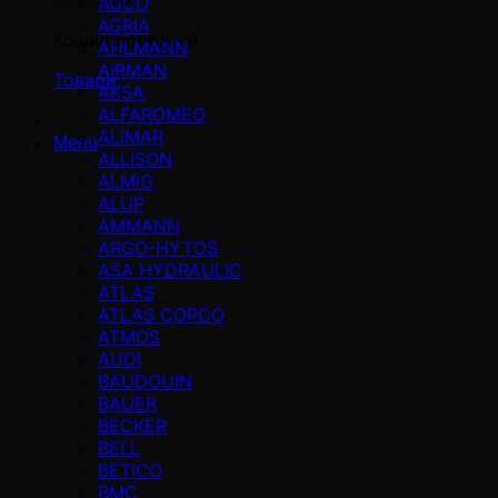
AGCO
AGRIA
Кошик порожній
AHLMANN
AIRMAN
Товари
AKSA
ALFAROMEO
ALIMAR
Menü
ALLISON
ALMiG
ALUP
AMMANN
ARGO-HYTOS
ASA HYDRAULIC
ATLAS
ATLAS COPCO
ATMOS
AUDI
BAUDOUIN
BAUER
BECKER
BELL
BETICO
BMC