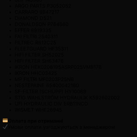
ARGO PARTS P3052052
CARRARO 9847217
DIAMOND D521
DONALDSON P764660
EFFER 8919335
FAI FILTRI 2540311
FILTREC R612C25
FLEETGUARD HF35311
HIFI FILTER SH52025
HIFI FILTER SH63476
IKRON HEK0208195ASRP025VMB17B
IKRON HHC03425
MP FILTRI MF0203P25NB
NESTEPAINE 65400042180
SF-FILTER (SCHUPP) HY10069
STIG WAHLSTRÖM HYDRAULIK K592602002
UFI HYDRAULIC DIV ERB11NCD
WISMET WHE26945
Оплата при отриманні
Умови оплати узгоджуються з менеджером