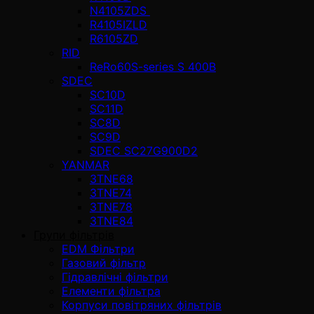
N4105ZDS
R4105IZLD
R6105ZD
RID
ReRo60S-series S 400В
SDEC
SC10D
SC11D
SC8D
SC9D
SDEC SC27G900D2
YANMAR
3TNE68
3TNE74
3TNE78
3TNE84
Групи фільтрів
EDM Фільтри
Газовий фільтр
Гідравлічні фільтри
Елементи фільтра
Корпуси повітряних фільтрів