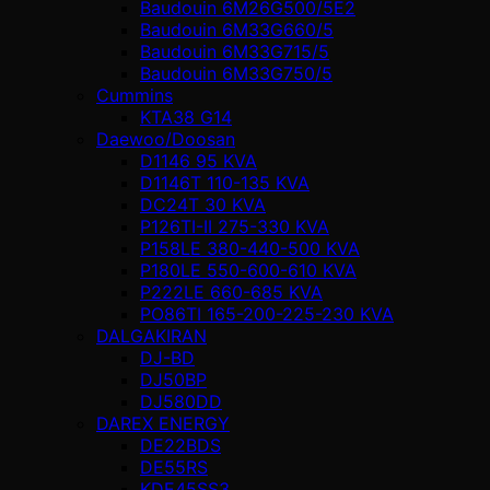
Baudouin 6M26G500/5E2
Baudouin 6M33G660/5
Baudouin 6M33G715/5
Baudouin 6M33G750/5
Cummins
KTA38 G14
Daewoo/Doosan
D1146 95 KVA
D1146T 110-135 KVA
DC24T 30 KVA
P126TI-II 275-330 KVA
P158LE 380-440-500 KVA
P180LE 550-600-610 KVA
P222LE 660-685 KVA
PO86TI 165-200-225-230 KVA
DALGAKIRAN
DJ-BD
DJ50BP
DJ580DD
DAREX ENERGY
DE22BDS
DE55RS
KDE45SS3