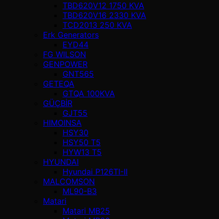
TBD620V12 1750 KVA
TBD620V16 2330 KVA
TCD2013 250 KVA
Erk Generators
EYD44
FG WILSON
GENPOWER
GNT565
GETEQA
GTQA 100KVA
GÜÇBİR
GJT55
HIMOINSA
HSY30
HSY50 T5
HYW13 T5
HYUNDAI
Hyundai P126TI-II
MALCOMSON
ML90-B3
Matari
Matari MB25