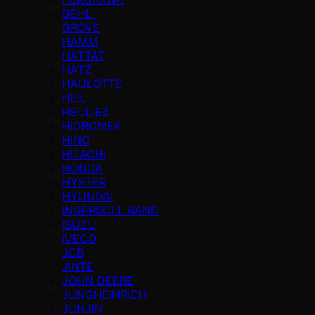
GEHL
GROVE
HAMM
HATTAT
HATZ
HAULOTTE
HEIL
HEULIEZ
HİDROMEK
HINO
HITACHI
HONDA
HYSTER
HYUNDAI
INGERSOLL RAND
ISUZU
IVECO
JCB
JİNTE
JOHN DEERE
JUNGHEINRICH
JUNJIN