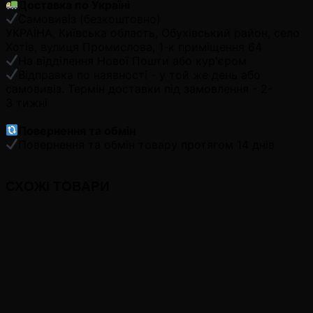
Доставка по Україні
Самовивіз (безкоштовно)
УКРАЇНА, Київська область, Обухівський район, село
Хотів, вулиця Промислова, 1-к приміщення 64
На відділення Нової Пошти або кур'єром
Відправка по наявності - у той же день або
самовивіз. Термін доставки під замовлення - 2-
3 тижні
Повернення та обмін
Повернення та обмін товару протягом 14 днів
СХОЖІ ТОВАРИ