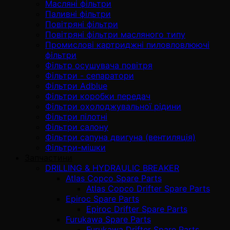
Масляні фільтри
Паливні фільтри
Повітряні фільтри
Повітряні фільтри масляного типу
Промислові картриджні пиловловлюючі
фільтри
Фільтр осушувача повітря
Фільтри - сепаратори
Фільтри Adblue
Фільтри коробки передач
Фільтри охолоджувальної рідини
Фільтри пілотні
Фільтри салону
Фільтри сапуна двигуна (вентиляція)
Фільтри-мішки
Запчастини
DRILLING & HYDRAULIC BREAKER
Atlas Copco Spare Parts
Atlas Copco Drifter Spare Parts
Epiroc Spare Parts
Epiroc Drifter Spare Parts
Furukawa Spare Parts
Furukawa Drifter Spare Parts