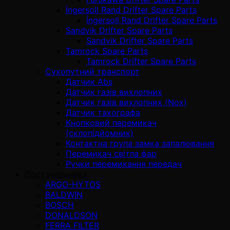
İngersoll Rand Drifter Spare Parts
İngersoll Rand Drifter Spare Parts
Sandvik Drifter Spare Parts
Sandvik Drifter Spare Parts
Tamrock Spare Parts
Tamrock Drifter Spare Parts
Сухопутний транспорт
Датчик Abs
Датчик газів вихлопних
Датчик газів вихлопних (Nox)
Датчик тахографа
Кнопковий перемикач
(склопідйомник)
Контактна група замка запалювання
Перемикач світла фар
Ручки перемикання передач
Постачальники
ARGO-HYTOS
BALDWIN
BOSCH
DONALDSON
FERRA FILTER