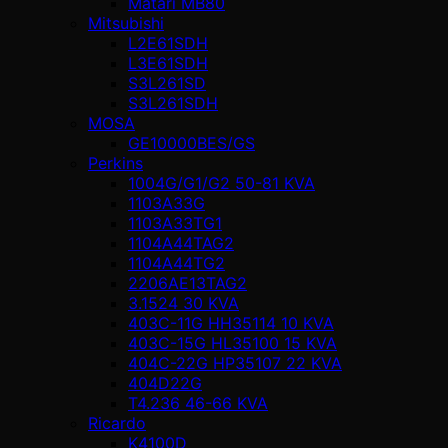
Matari MB80
Mitsubishi
L2E61SDH
L3E61SDH
S3L261SD
S3L261SDH
MOSA
GE10000BES/GS
Perkins
1004G/G1/G2 50-81 KVA
1103A33G
1103A33TG1
1104A44TAG2
1104A44TG2
2206AE13TAG2
3.1524 30 KVA
403C-11G HH35114 10 KVA
403C-15G HL35100 15 KVA
404C-22G HP35107 22 KVA
404D22G
T4.236 46-66 KVA
Ricardo
K4100D