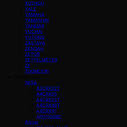
XUZHOU
YALE
YAMAHA
YAMASHIN
YANMAR
YUCHAI
YUTONG
ZASTAVA
ZENOAH
ZETOR
ZETTELMEYER
ZF
ZOOMLION
Генератори
AKSA
A3CRX32T
A4CRX25
A4CRX25T
A4CRX46T
A4CRX47
APD1100BD
Alimar