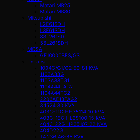
Matari MB25
Matari MB80
Mitsubishi
L2E61SDH
L3E61SDH
S3L261SD
S3L261SDH
MOSA
GE10000BES/GS
Perkins
1004G/G1/G2 50-81 KVA
1103A33G
1103A33TG1
1104A44TAG2
1104A44TG2
2206AE13TAG2
3.1524 30 KVA
403C-11G HH35114 10 KVA
403C-15G HL35100 15 KVA
404C-22G HP35107 22 KVA
404D22G
T4.236 46-66 KVA