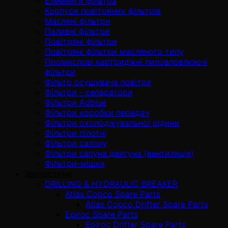
Елементи фільтра
Корпуси повітряних фільтрів
Масляні фільтри
Паливні фільтри
Повітряні фільтри
Повітряні фільтри масляного типу
Промислові картриджні пиловловлюючі
фільтри
Фільтр осушувача повітря
Фільтри - сепаратори
Фільтри Adblue
Фільтри коробки передач
Фільтри охолоджувальної рідини
Фільтри пілотні
Фільтри салону
Фільтри сапуна двигуна (вентиляція)
Фільтри-мішки
Запчастини
DRILLING & HYDRAULIC BREAKER
Atlas Copco Spare Parts
Atlas Copco Drifter Spare Parts
Epiroc Spare Parts
Epiroc Drifter Spare Parts