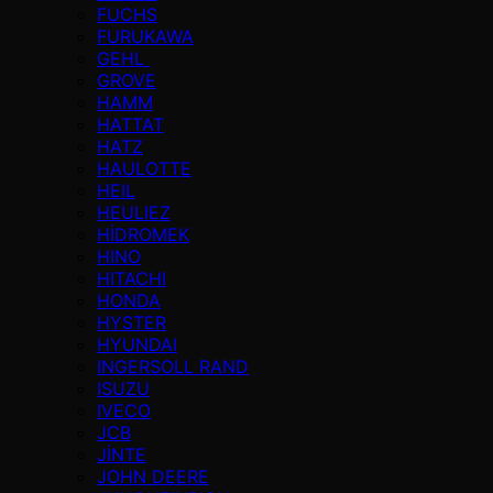
FUCHS
FURUKAWA
GEHL
GROVE
HAMM
HATTAT
HATZ
HAULOTTE
HEIL
HEULIEZ
HİDROMEK
HINO
HITACHI
HONDA
HYSTER
HYUNDAI
INGERSOLL RAND
ISUZU
IVECO
JCB
JİNTE
JOHN DEERE