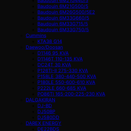
Baudouin 6M21G440/5
Baudouin 6M21G500/5
Baudouin 6M26G500/5E2
Baudouin 6M33G660/5
Baudouin 6M33G715/5
Baudouin 6M33G750/5
Cummins
KTA38 G14
Daewoo/Doosan
D1146 95 KVA
D1146T 110-135 KVA
DC24T 30 KVA
P126TI-II 275-330 KVA
P158LE 380-440-500 KVA
P180LE 550-600-610 KVA
P222LE 660-685 KVA
PO86TI 165-200-225-230 KVA
DALGAKIRAN
DJ-BD
DJ50BP
DJ580DD
DAREX ENERGY
DE22BDS