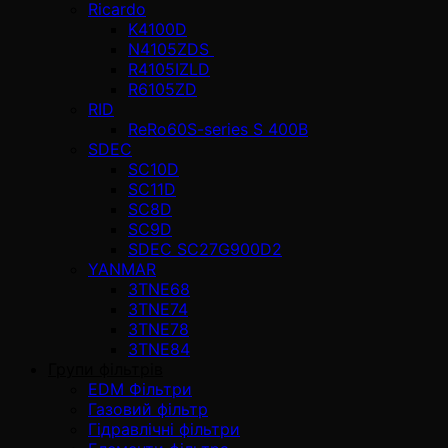
Ricardo
K4100D
N4105ZDS
R4105IZLD
R6105ZD
RID
ReRo60S-series S 400В
SDEC
SC10D
SC11D
SC8D
SC9D
SDEC SC27G900D2
YANMAR
3TNE68
3TNE74
3TNE78
3TNE84
Групи фільтрів
EDM Фільтри
Газовий фільтр
Гідравлічні фільтри