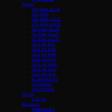
Alimar
110 KWA ALLİS
125 KWA
150 KWA ALLİS
175 KWA ALLİS
55 KWA ALLİS
75 KWA ALLİS
82 KWA ALLİS
AEG-16 KVA
AEG-20 KVA
AEG-25 KWA
AEG-33 KVA
AEG-40 KWA
AEG-46 KVA
AEG-60 KVA
ALMARAA 40
AYD4NS21
AYD4TS41E
ALTAŞ
AJB-44
Baudouin
4M06G55/5