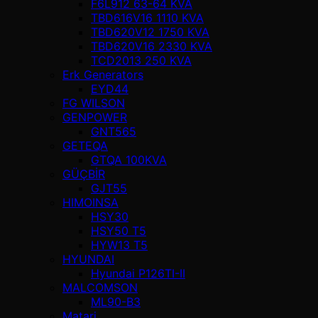
F6L912 63-64 KVA
TBD616V16 1110 KVA
TBD620V12 1750 KVA
TBD620V16 2330 KVA
TCD2013 250 KVA
Erk Generators
EYD44
FG WILSON
GENPOWER
GNT565
GETEQA
GTQA 100KVA
GÜÇBİR
GJT55
HIMOINSA
HSY30
HSY50 T5
HYW13 T5
HYUNDAI
Hyundai P126TI-II
MALCOMSON
ML90-B3
Matari