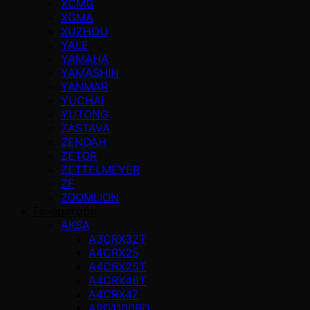
XCMG
XGMA
XUZHOU
YALE
YAMAHA
YAMASHIN
YANMAR
YUCHAI
YUTONG
ZASTAVA
ZENOAH
ZETOR
ZETTELMEYER
ZF
ZOOMLION
Генератори
AKSA
A3CRX32T
A4CRX25
A4CRX25T
A4CRX46T
A4CRX47
APD1100BD