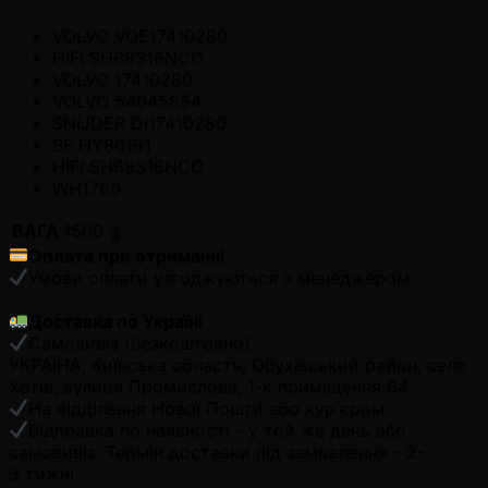
VOLVO VOE17410280
HIFI SH68316NCO
VOLVO 17410280
VOLVO 54045854
SNIJDER DI17410280
SF HY80191
HIFI SH68316NCO
WH1780
ВАГА
1500 g
Оплата при отриманні
Умови оплати узгоджуються з менеджером
Доставка по Україні
Самовивіз (безкоштовно)
УКРАЇНА, Київська область, Обухівський район, село
Хотів, вулиця Промислова, 1-к приміщення 64
На відділення Нової Пошти або кур'єром
Відправка по наявності - у той же день або
самовивіз. Термін доставки під замовлення - 2-
3 тижні