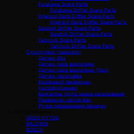
Furukawa Spare Parts
Furukawa Drifter Spare Parts
İngersoll Rand Drifter Spare Parts
İngersoll Rand Drifter Spare Parts
Sandvik Drifter Spare Parts
Sandvik Drifter Spare Parts
Tamrock Spare Parts
Tamrock Drifter Spare Parts
Сухопутний транспорт
Датчик Abs
Датчик газів вихлопних
Датчик газів вихлопних (Nox)
Датчик тахографа
Кнопковий перемикач
(склопідйомник)
Контактна група замка запалювання
Перемикач світла фар
Ручки перемикання передач
Постачальники
ARGO-HYTOS
BALDWIN
BOSCH