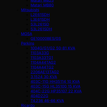
Matari MB25
Matari MB80
Mitsubishi
L2E61SDH
L3E61SDH
S3L261SD
S3L261SDH
MOSA
GE10000BES/GS
Perkins
1004G/G1/G2 50-81 KVA
1103A33G
1103A33TG1
1104A44TAG2
1104A44TG2
2206AE13TAG2
3.1524 30 KVA
403C-11G HH35114 10 KVA
403C-15G HL35100 15 KVA
404C-22G HP35107 22 KVA
404D22G
T4.236 46-66 KVA
Ricardo