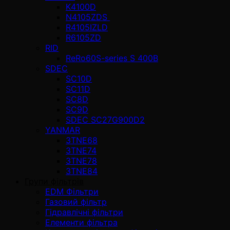
K4100D
N4105ZDS
R4105IZLD
R6105ZD
RID
ReRo60S-series S 400В
SDEC
SC10D
SC11D
SC8D
SC9D
SDEC SC27G900D2
YANMAR
3TNE68
3TNE74
3TNE78
3TNE84
Групи фільтрів
EDM Фільтри
Газовий фільтр
Гідравлічні фільтри
Елементи фільтра