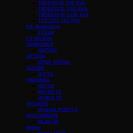
TBD616V16 1110 KVA
TBD620V12 1750 KVA
TBD620V16 2330 KVA
TCD2013 250 KVA
Erk Generators
EYD44
FG WILSON
GENPOWER
GNT565
GETEQA
GTQA 100KVA
GÜÇBİR
GJT55
HIMOINSA
HSY30
HSY50 T5
HYW13 T5
HYUNDAI
Hyundai P126TI-II
MALCOMSON
ML90-B3
Matari