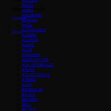
AERZEN
AGCO
Кошик порожній
AGRIA
AHLMANN
Товари
AIRMAN
AKSA
ALFAROMEO
Menü
ALIMAR
ALLISON
ALMiG
ALUP
AMMANN
ARGO-HYTOS
ASA HYDRAULIC
ATLAS
ATLAS COPCO
ATMOS
AUDI
BAUDOUIN
BAUER
BECKER
BELL
BETICO