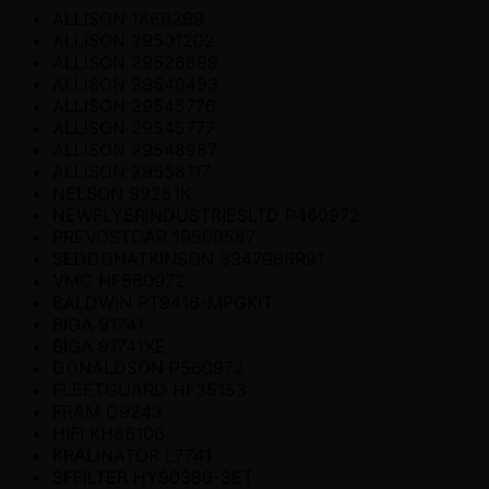
ALLISON 1860299
ALLISON 29501202
ALLISON 29526899
ALLISON 29540493
ALLISON 29545776
ALLISON 29545777
ALLISON 29548987
ALLISON 29558117
NELSON 99251K
NEWFLYERINDUSTRIESLTD P460972
PREVOSTCAR 19500587
SEDDONATKINSON 3347966R91
VMC HF560972
BALDWIN PT9416-MPGKIT
BIGA 91741
BIGA 91741XE
DONALDSON P560972
FLEETGUARD HF35153
FRAM C9243
HIFI KH66106
KRALINATOR L7741
SFFILTER HY90386-SET