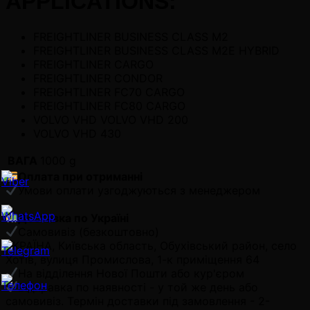
APPLICATIONS:
FREIGHTLINER BUSINESS CLASS M2
FREIGHTLINER BUSINESS CLASS M2E HYBRID
FREIGHTLINER CARGO
FREIGHTLINER CONDOR
FREIGHTLINER FC70 CARGO
FREIGHTLINER FC80 CARGO
VOLVO VHD VOLVO VHD 200
VOLVO VHD 430
ВАГА
1000 g
Оплата при отриманні
Умови оплати узгоджуються з менеджером
Доставка по Україні
Самовивіз (безкоштовно)
УКРАЇНА, Київська область, Обухівський район, село
Хотів, вулиця Промислова, 1-к приміщення 64
На відділення Нової Пошти або кур'єром
Відправка по наявності - у той же день або
самовивіз. Термін доставки під замовлення - 2-