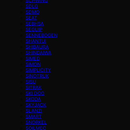
SCHWING
SDLG
SDMO
SEAT
SEBHSA
SEGUIP
SENNEBOGEN
SHANTUI
SHIBAURA
SHINDAIWA
SIMED
SIMON
SIMPLICITY
SINOTRUK
SISU
SITRAK
SKI DOO
SKODA
SKYJACK
SLANZI
SMART
SNORKEL
SOILMEC