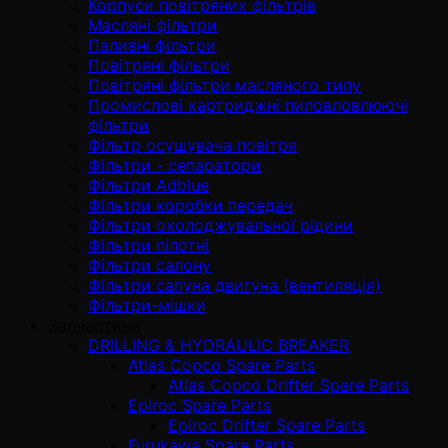
Корпуси повітряних фільтрів
Масляні фільтри
Паливні фільтри
Повітряні фільтри
Повітряні фільтри масляного типу
Промислові картриджні пиловловлюючі
фільтри
Фільтр осушувача повітря
Фільтри - сепаратори
Фільтри Adblue
Фільтри коробки передач
Фільтри охолоджувальної рідини
Фільтри пілотні
Фільтри салону
Фільтри сапуна двигуна (вентиляція)
Фільтри-мішки
Запчастини
DRILLING & HYDRAULIC BREAKER
Atlas Copco Spare Parts
Atlas Copco Drifter Spare Parts
Epiroc Spare Parts
Epiroc Drifter Spare Parts
Furukawa Spare Parts