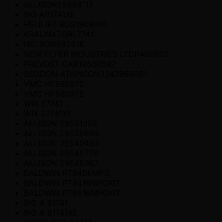
ALLISON29558117
BIG A91741XE
HEULIEZ BUS1908901
KRALINATORL7741
NELSON99251K
NEW FLYER INDUSTRIES LTDP460972
PREVOST CAR19500587
SEDDON ATKINSON3347966R91
VMC HF560972
VMC HF560972
WIX 57741
WIX 57741XE
ALLISON 29501202
ALLISON 29526899
ALLISON 29540493
ALLISON 29545776
ALLISON 29548987
BALDWIN PT8406MPG
BALDWIN PT9416MPGKIT
BALDWIN PT9516MPGKIT
BIG A 91741
BIG A 91741XE