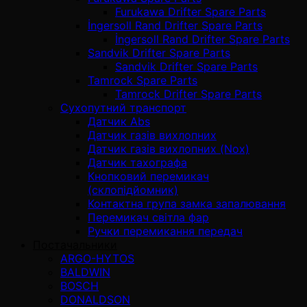
Furukawa Drifter Spare Parts
İngersoll Rand Drifter Spare Parts
İngersoll Rand Drifter Spare Parts
Sandvik Drifter Spare Parts
Sandvik Drifter Spare Parts
Tamrock Spare Parts
Tamrock Drifter Spare Parts
Сухопутний транспорт
Датчик Abs
Датчик газів вихлопних
Датчик газів вихлопних (Nox)
Датчик тахографа
Кнопковий перемикач
(склопідйомник)
Контактна група замка запалювання
Перемикач світла фар
Ручки перемикання передач
Постачальники
ARGO-HYTOS
BALDWIN
BOSCH
DONALDSON