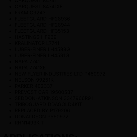
CARQUEST 84741
CARQUEST 84741XE
FRAM C9243
FLEETGUARD HF28936
FLEETGUARD HF28944
FLEETGUARD HF35153
HASTINGS HF969
KRALINATOR L7741
LUBER-FINER LH4588G
LUBER-FINER LH4591G
NAPA 7741
NAPA 7741XE
NEW FLYER INDUSTRIES LTD P460972
NELSON 99251K
PARKER 402337
PREVOST CAR 19500587
SEDDON-ATKINSON 3347966R91
TRIBOGUARD DDAGOLD4KIT
REPLACED BY P179206
DONALDSON P560972
RHN1493KIT