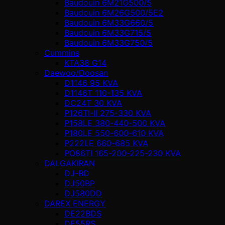
Baudouin 6M21G500/5
Baudouin 6M26G500/5E2
Baudouin 6M33G660/5
Baudouin 6M33G715/5
Baudouin 6M33G750/5
Cummins
KTA38 G14
Daewoo/Doosan
D1146 95 KVA
D1146T 110-135 KVA
DC24T 30 KVA
P126TI-II 275-330 KVA
P158LE 380-440-500 KVA
P180LE 550-600-610 KVA
P222LE 660-685 KVA
PO86TI 165-200-225-230 KVA
DALGAKIRAN
DJ-BD
DJ50BP
DJ580DD
DAREX ENERGY
DE22BDS
DE55RS