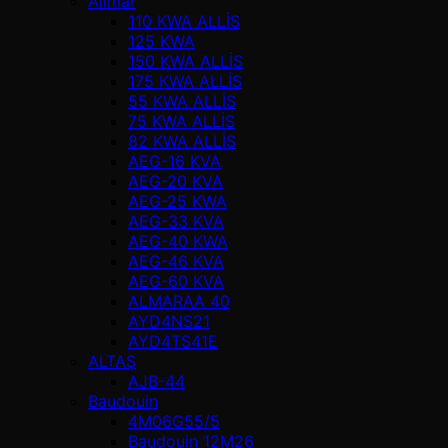
Alimar
110 KWA ALLİS
125 KWA
150 KWA ALLİS
175 KWA ALLİS
55 KWA ALLİS
75 KWA ALLİS
82 KWA ALLİS
AEG-16 KVA
AEG-20 KVA
AEG-25 KWA
AEG-33 KVA
AEG-40 KWA
AEG-46 KVA
AEG-60 KVA
ALMARAA 40
AYD4NS21
AYD4TS41E
ALTAŞ
AJB-44
Baudouin
4M06G55/5
Baudouin 12M26