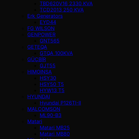
TBD620V16 2330 KVA
TCD2013 250 KVA
Erk Generators
EYD44
FG WILSON
GENPOWER
GNT565
GETEQA
GTQA 100KVA
GÜÇBİR
GJT55
HIMOINSA
HSY30
HSY50 T5
HYW13 T5
HYUNDAI
Hyundai P126TI-II
MALCOMSON
ML90-B3
Matari
Matari MB25
Matari MB80