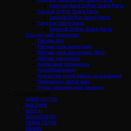
İngersoll Rand Drifter Spare Parts
Sandvik Drifter Spare Parts
Sandvik Drifter Spare Parts
Tamrock Spare Parts
Tamrock Drifter Spare Parts
Сухопутний транспорт
Датчик Abs
Датчик газів вихлопних
Датчик газів вихлопних (Nox)
Датчик тахографа
Кнопковий перемикач
(склопідйомник)
Контактна група замка запалювання
Перемикач світла фар
Ручки перемикання передач
Постачальники
ARGO-HYTOS
BALDWIN
BOSCH
DONALDSON
FERRA FILTER
FİLSAN