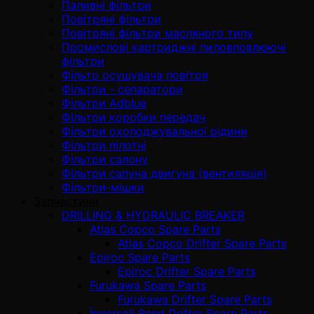
Паливні фільтри
Повітряні фільтри
Повітряні фільтри масляного типу
Промислові картриджні пиловловлюючі
фільтри
Фільтр осушувача повітря
Фільтри - сепаратори
Фільтри Adblue
Фільтри коробки передач
Фільтри охолоджувальної рідини
Фільтри пілотні
Фільтри салону
Фільтри сапуна двигуна (вентиляція)
Фільтри-мішки
Запчастини
DRILLING & HYDRAULIC BREAKER
Atlas Copco Spare Parts
Atlas Copco Drifter Spare Parts
Epiroc Spare Parts
Epiroc Drifter Spare Parts
Furukawa Spare Parts
Furukawa Drifter Spare Parts
İngersoll Rand Drifter Spare Parts