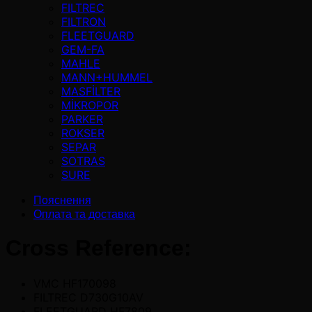
FILTREC
FILTRON
FLEETGUARD
GEM-FA
MAHLE
MANN+HUMMEL
MASFİLTER
MİKROPOR
PARKER
ROKSER
SEPAR
SOTRAS
SURE
Пояснення
Оплата та доставка
Cross Reference:
VMC HF170098
FILTREC D730G10AV
FLEETGUARD HF7809