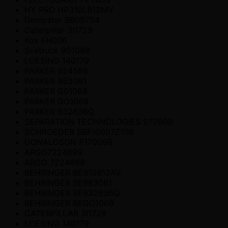
HY PRO HP310L812MV
Dempster BB09754
Caterpillar 3I1729
Kox FH006
Svetruck 901088
LOESING 140179
PARKER 924588
PARKER 983061
PARKER G01068
PARKER GO1068
PARKER 932636Q
SEPARATION TECHNOLOGIES ST7809
SCHROEDER SBF10007Z10B
DONALDSON P170098
ARGO7224699
ARGO 7224698
BEHRINGER BE310812AV
BEHRINGER BE983061
BEHRINGER BE932636Q
BEHRINGER BEGO1068
CATERPILLAR 3I1729
LOESING 140179