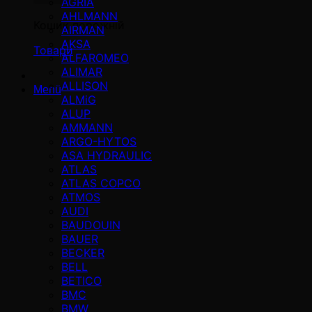
AGRIA
AHLMANN
Кошик порожній
AIRMAN
AKSA
Товари
ALFAROMEO
ALIMAR
ALLISON
Menü
ALMiG
ALUP
AMMANN
ARGO-HYTOS
ASA HYDRAULIC
ATLAS
ATLAS COPCO
ATMOS
AUDI
BAUDOUIN
BAUER
BECKER
BELL
BETICO
BMC
BMW