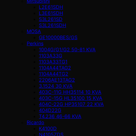
Mitsubishi
L2E61SDH
L3E61SDH
S3L261SD
S3L261SDH
MOSA
GE10000BES/GS
Perkins
1004G/G1/G2 50-81 KVA
1103A33G
1103A33TG1
1104A44TAG2
1104A44TG2
2206AE13TAG2
3.1524 30 KVA
403C-11G HH35114 10 KVA
403C-15G HL35100 15 KVA
404C-22G HP35107 22 KVA
404D22G
T4.236 46-66 KVA
Ricardo
K4100D
N4105ZDS