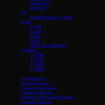
R4105IZLD
R6105ZD
RID
ReRo60S-series S 400В
SDEC
SC10D
SC11D
SC8D
SC9D
SDEC SC27G900D2
YANMAR
3TNE68
3TNE74
3TNE78
3TNE84
Групи фільтрів
EDM Фільтри
Газовий фільтр
Гідравлічні фільтри
Елементи фільтра
Корпуси повітряних фільтрів
Масляні фільтри