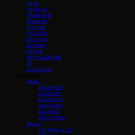
YALE
YAMAHA
YAMASHIN
YANMAR
YUCHAI
YUTONG
ZASTAVA
ZENOAH
ZETOR
ZETTELMEYER
ZF
ZOOMLION
Генератори
AKSA
A3CRX32T
A4CRX25
A4CRX25T
A4CRX46T
A4CRX47
APD1100BD
Alimar
110 KWA ALLİS