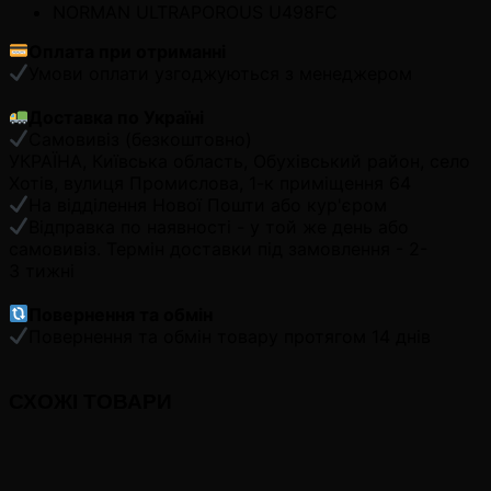
NORMAN ULTRAPOROUS U498FC
Оплата при отриманні
Умови оплати узгоджуються з менеджером
Доставка по Україні
Самовивіз (безкоштовно)
УКРАЇНА, Київська область, Обухівський район, село
Хотів, вулиця Промислова, 1-к приміщення 64
На відділення Нової Пошти або кур'єром
Відправка по наявності - у той же день або
самовивіз. Термін доставки під замовлення - 2-
3 тижні
Повернення та обмін
Повернення та обмін товару протягом 14 днів
СХОЖІ ТОВАРИ