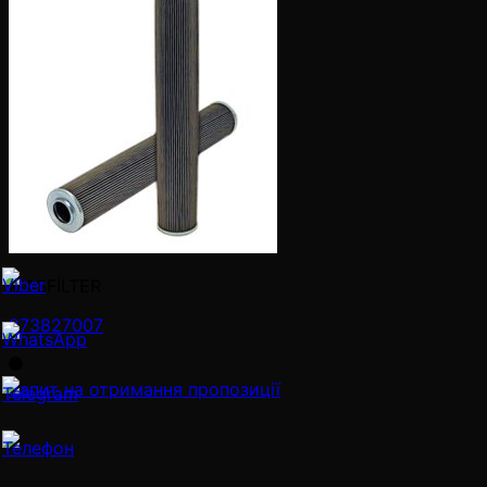
MASFİLTER
273827007
Запит на отримання пропозиції