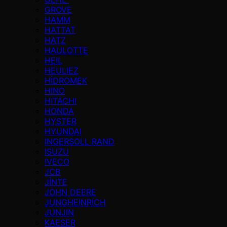
GROVE
HAMM
HATTAT
HATZ
HAULOTTE
HEIL
HEULIEZ
HİDROMEK
HINO
HITACHI
HONDA
HYSTER
HYUNDAI
INGERSOLL RAND
ISUZU
IVECO
JCB
JİNTE
JOHN DEERE
JUNGHEINRICH
JUNJIN
KAESER