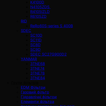
K4100D
N4105ZDS
R4105IZLD
R6105ZD
RID
ReRo60S-series S 400В
SDEC
SC10D
SC11D
SC8D
SC9D
SDEC SC27G900D2
YANMAR
3TNE68
3TNE74
3TNE78
3TNE84
Групи фільтрів
EDM Фільтри
Газовий фільтр
Гідравлічні фільтри
Елементи фільтра