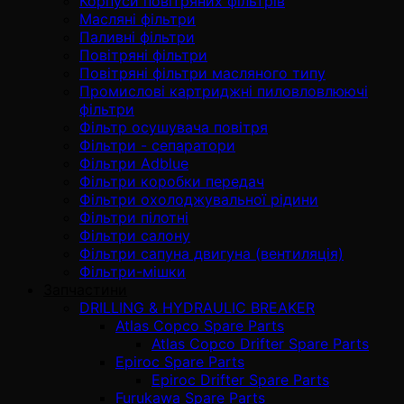
Корпуси повітряних фільтрів
Масляні фільтри
Паливні фільтри
Повітряні фільтри
Повітряні фільтри масляного типу
Промислові картриджні пиловловлюючі
фільтри
Фільтр осушувача повітря
Фільтри - сепаратори
Фільтри Adblue
Фільтри коробки передач
Фільтри охолоджувальної рідини
Фільтри пілотні
Фільтри салону
Фільтри сапуна двигуна (вентиляція)
Фільтри-мішки
Запчастини
DRILLING & HYDRAULIC BREAKER
Atlas Copco Spare Parts
Atlas Copco Drifter Spare Parts
Epiroc Spare Parts
Epiroc Drifter Spare Parts
Furukawa Spare Parts