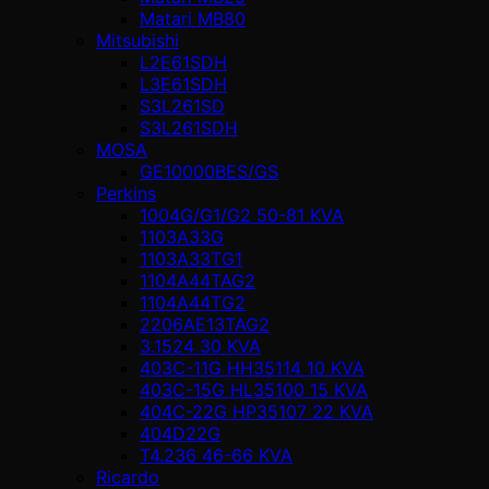
Matari MB80
Mitsubishi
L2E61SDH
L3E61SDH
S3L261SD
S3L261SDH
MOSA
GE10000BES/GS
Perkins
1004G/G1/G2 50-81 KVA
1103A33G
1103A33TG1
1104A44TAG2
1104A44TG2
2206AE13TAG2
3.1524 30 KVA
403C-11G HH35114 10 KVA
403C-15G HL35100 15 KVA
404C-22G HP35107 22 KVA
404D22G
T4.236 46-66 KVA
Ricardo