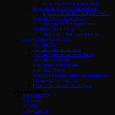
Furukawa Drifter Spare Parts
İngersoll Rand Drifter Spare Parts
İngersoll Rand Drifter Spare Parts
Sandvik Drifter Spare Parts
Sandvik Drifter Spare Parts
Tamrock Spare Parts
Tamrock Drifter Spare Parts
Сухопутний транспорт
Датчик Abs
Датчик газів вихлопних
Датчик газів вихлопних (Nox)
Датчик тахографа
Кнопковий перемикач
(склопідйомник)
Контактна група замка запалювання
Перемикач світла фар
Ручки перемикання передач
Постачальники
ARGO-HYTOS
BALDWIN
BOSCH
DONALDSON