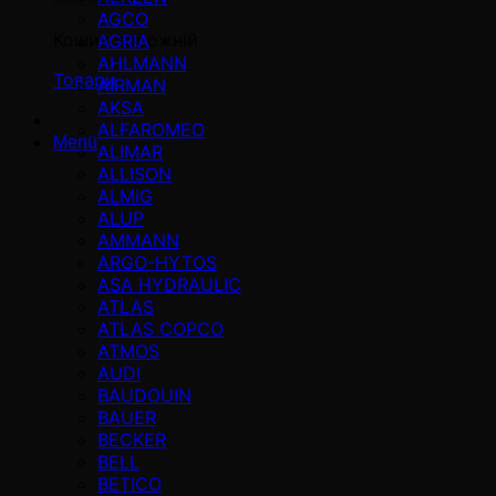
AGCO
Кошик порожній
AGRIA
AHLMANN
Товари
AIRMAN
AKSA
ALFAROMEO
Menü
ALIMAR
ALLISON
ALMiG
ALUP
AMMANN
ARGO-HYTOS
ASA HYDRAULIC
ATLAS
ATLAS COPCO
ATMOS
AUDI
BAUDOUIN
BAUER
BECKER
BELL
BETICO