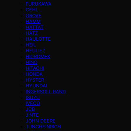
FURUKAWA
GEHL
GROVE
HAMM
HATTAT
HATZ
HAULOTTE
HEIL
HEULIEZ
HİDROMEK
HINO
HITACHI
HONDA
HYSTER
HYUNDAI
INGERSOLL RAND
ISUZU
IVECO
JCB
JİNTE
JOHN DEERE
JUNGHEINRICH