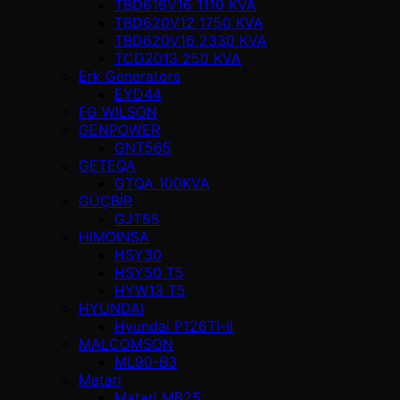
TBD616V16 1110 KVA
TBD620V12 1750 KVA
TBD620V16 2330 KVA
TCD2013 250 KVA
Erk Generators
EYD44
FG WILSON
GENPOWER
GNT565
GETEQA
GTQA 100KVA
GÜÇBİR
GJT55
HIMOINSA
HSY30
HSY50 T5
HYW13 T5
HYUNDAI
Hyundai P126TI-II
MALCOMSON
ML90-B3
Matari
Matari MB25