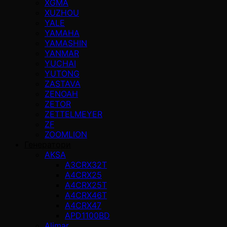
XGMA
XUZHOU
YALE
YAMAHA
YAMASHIN
YANMAR
YUCHAI
YUTONG
ZASTAVA
ZENOAH
ZETOR
ZETTELMEYER
ZF
ZOOMLION
Генератори
AKSA
A3CRX32T
A4CRX25
A4CRX25T
A4CRX46T
A4CRX47
APD1100BD
Alimar