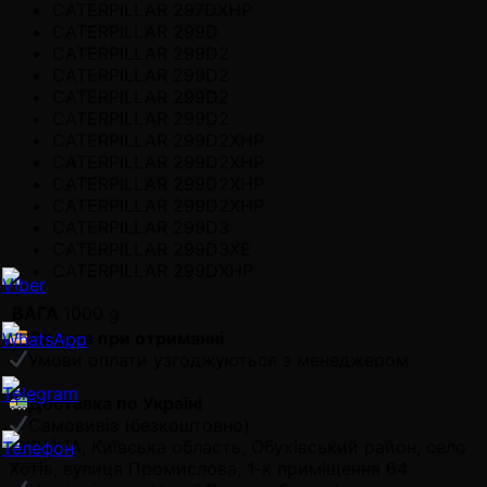
CATERPILLAR 297DXHP
CATERPILLAR 299D
CATERPILLAR 299D2
CATERPILLAR 299D2
CATERPILLAR 299D2
CATERPILLAR 299D2
CATERPILLAR 299D2XHP
CATERPILLAR 299D2XHP
CATERPILLAR 299D2XHP
CATERPILLAR 299D2XHP
CATERPILLAR 299D3
CATERPILLAR 299D3XE
CATERPILLAR 299DXHP
ВАГА
1000 g
Оплата при отриманні
Умови оплати узгоджуються з менеджером
Доставка по Україні
Самовивіз (безкоштовно)
УКРАЇНА, Київська область, Обухівський район, село
Хотів, вулиця Промислова, 1-к приміщення 64