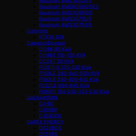
Baudouin 6M21G500/5
Baudouin 6M26G500/5E2
Baudouin 6M33G660/5
Baudouin 6M33G715/5
Baudouin 6M33G750/5
Cummins
KTA38 G14
Daewoo/Doosan
D1146 95 KVA
D1146T 110-135 KVA
DC24T 30 KVA
P126TI-II 275-330 KVA
P158LE 380-440-500 KVA
P180LE 550-600-610 KVA
P222LE 660-685 KVA
PO86TI 165-200-225-230 KVA
DALGAKIRAN
DJ-BD
DJ50BP
DJ580DD
DAREX ENERGY
DE22BDS
DE55RS