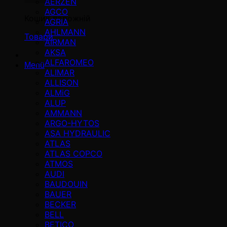
AERZEN
AGCO
Кошик порожній
AGRIA
AHLMANN
Товари
AIRMAN
AKSA
ALFAROMEO
Menü
ALIMAR
ALLISON
ALMiG
ALUP
AMMANN
ARGO-HYTOS
ASA HYDRAULIC
ATLAS
ATLAS COPCO
ATMOS
AUDI
BAUDOUIN
BAUER
BECKER
BELL
BETICO