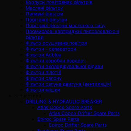
Корпуси повітряних фільтрів
Масляні фільтри
Паливні фільтри
Повітряні фільтри
Повітряні фільтри масляного типу
Промислові картриджні пиловловлюючі
фільтри
Фільтр осушувача повітря
Фільтри - сепаратори
Фільтри Adblue
Фільтри коробки передач
Фільтри охолоджувальної рідини
Фільтри пілотні
Фільтри салону
Фільтри сапуна двигуна (вентиляція)
Фільтри-мішки
Запчастини
DRILLING & HYDRAULIC BREAKER
Atlas Copco Spare Parts
Atlas Copco Drifter Spare Parts
Epiroc Spare Parts
Epiroc Drifter Spare Parts
Furukawa Spare Parts