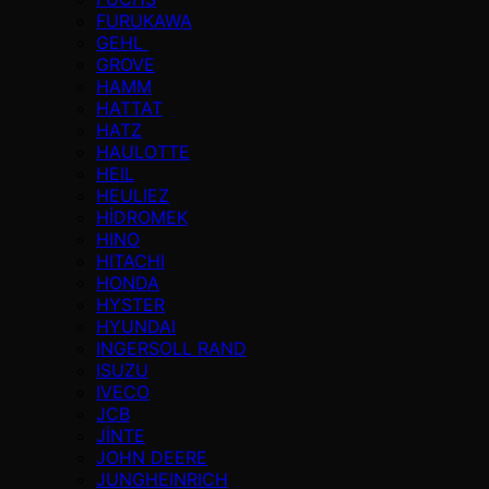
FURUKAWA
GEHL
GROVE
HAMM
HATTAT
HATZ
HAULOTTE
HEIL
HEULIEZ
HİDROMEK
HINO
HITACHI
HONDA
HYSTER
HYUNDAI
INGERSOLL RAND
ISUZU
IVECO
JCB
JİNTE
JOHN DEERE
JUNGHEINRICH