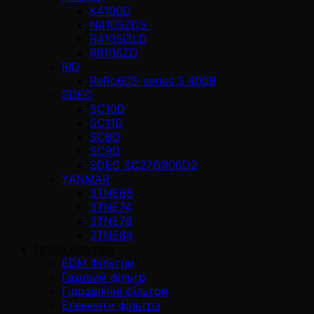
K4100D
N4105ZDS
R4105IZLD
R6105ZD
RID
ReRo60S-series S 400В
SDEC
SC10D
SC11D
SC8D
SC9D
SDEC SC27G900D2
YANMAR
3TNE68
3TNE74
3TNE78
3TNE84
Групи фільтрів
EDM Фільтри
Газовий фільтр
Гідравлічні фільтри
Елементи фільтра