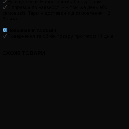
На відділення Нової Пошти або кур'єром
Відправка по наявності - у той же день або
самовивіз. Термін доставки під замовлення - 2-
3 тижні
Повернення та обмін
Повернення та обмін товару протягом 14 днів
СХОЖІ ТОВАРИ