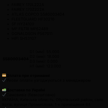
FAIREY 170L222A
FAIREY 170Z222A
ATLAS COPCO 5580003404
FLEETGUARD HF30216
SF HY24109
MP FILTRI MP62489
DONALDSON P567011
HIFI SH53107
D1 (мм): 55.000
D2 (мм): 18.000
5580003404
D3 (мм): 0.000
H1 (мм): 123.000
Оплата при отриманні
Умови оплати узгоджуються з менеджером
Доставка по Україні
Самовивіз (безкоштовно)
УКРАЇНА, Київська область, Обухівський район, село
Хотів, вулиця Промислова, 1-к приміщення 64