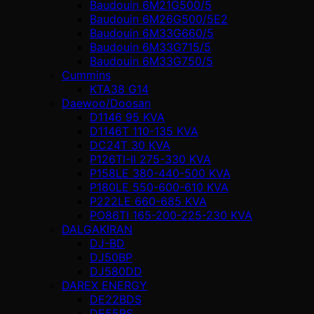
Baudouin 6M21G500/5
Baudouin 6M26G500/5E2
Baudouin 6M33G660/5
Baudouin 6M33G715/5
Baudouin 6M33G750/5
Cummins
KTA38 G14
Daewoo/Doosan
D1146 95 KVA
D1146T 110-135 KVA
DC24T 30 KVA
P126TI-II 275-330 KVA
P158LE 380-440-500 KVA
P180LE 550-600-610 KVA
P222LE 660-685 KVA
PO86TI 165-200-225-230 KVA
DALGAKIRAN
DJ-BD
DJ50BP
DJ580DD
DAREX ENERGY
DE22BDS
DE55RS