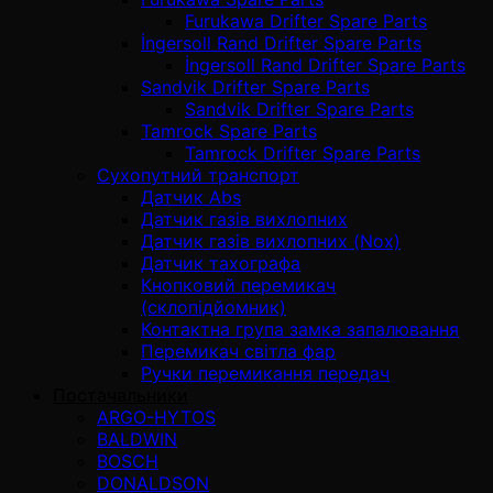
Furukawa Drifter Spare Parts
İngersoll Rand Drifter Spare Parts
İngersoll Rand Drifter Spare Parts
Sandvik Drifter Spare Parts
Sandvik Drifter Spare Parts
Tamrock Spare Parts
Tamrock Drifter Spare Parts
Сухопутний транспорт
Датчик Abs
Датчик газів вихлопних
Датчик газів вихлопних (Nox)
Датчик тахографа
Кнопковий перемикач
(склопідйомник)
Контактна група замка запалювання
Перемикач світла фар
Ручки перемикання передач
Постачальники
ARGO-HYTOS
BALDWIN
BOSCH
DONALDSON