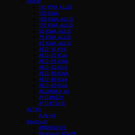
Alimar
110 KWA ALLİS
125 KWA
150 KWA ALLİS
175 KWA ALLİS
55 KWA ALLİS
75 KWA ALLİS
82 KWA ALLİS
AEG-16 KVA
AEG-20 KVA
AEG-25 KWA
AEG-33 KVA
AEG-40 KWA
AEG-46 KVA
AEG-60 KVA
ALMARAA 40
AYD4NS21
AYD4TS41E
ALTAŞ
AJB-44
Baudouin
4M06G55/5
Baudouin 12M26