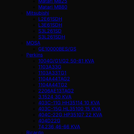
Matari MB25
Matari MB80
Mitsubishi
L2E61SDH
L3E61SDH
S3L261SD
S3L261SDH
MOSA
GE10000BES/GS
Perkins
1004G/G1/G2 50-81 KVA
1103A33G
1103A33TG1
1104A44TAG2
1104A44TG2
2206AE13TAG2
3.1524 30 KVA
403C-11G HH35114 10 KVA
403C-15G HL35100 15 KVA
404C-22G HP35107 22 KVA
404D22G
T4.236 46-66 KVA
Ricardo