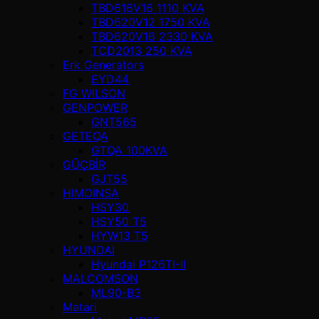
TBD616V16 1110 KVA
TBD620V12 1750 KVA
TBD620V16 2330 KVA
TCD2013 250 KVA
Erk Generators
EYD44
FG WILSON
GENPOWER
GNT565
GETEQA
GTQA 100KVA
GÜÇBİR
GJT55
HIMOINSA
HSY30
HSY50 T5
HYW13 T5
HYUNDAI
Hyundai P126TI-II
MALCOMSON
ML90-B3
Matari