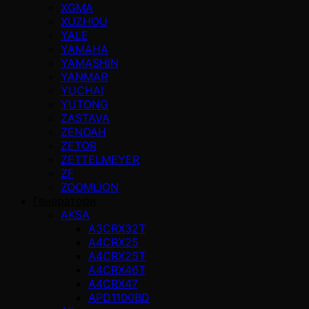
XGMA
XUZHOU
YALE
YAMAHA
YAMASHIN
YANMAR
YUCHAI
YUTONG
ZASTAVA
ZENOAH
ZETOR
ZETTELMEYER
ZF
ZOOMLION
Генератори
AKSA
A3CRX32T
A4CRX25
A4CRX25T
A4CRX46T
A4CRX47
APD1100BD