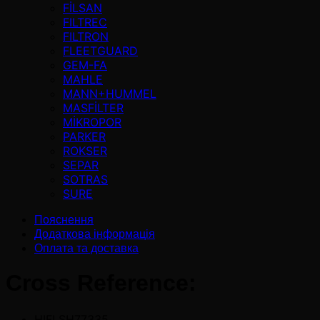
FİLSAN
FILTREC
FILTRON
FLEETGUARD
GEM-FA
MAHLE
MANN+HUMMEL
MASFİLTER
MİKROPOR
PARKER
ROKSER
SEPAR
SOTRAS
SURE
Пояснення
Додаткова інформація
Оплата та доставка
Cross Reference:
HIFI SH77335