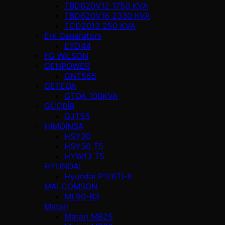
TBD620V12 1750 KVA
TBD620V16 2330 KVA
TCD2013 250 KVA
Erk Generators
EYD44
FG WILSON
GENPOWER
GNT565
GETEQA
GTQA 100KVA
GÜÇBİR
GJT55
HIMOINSA
HSY30
HSY50 T5
HYW13 T5
HYUNDAI
Hyundai P126TI-II
MALCOMSON
ML90-B3
Matari
Matari MB25