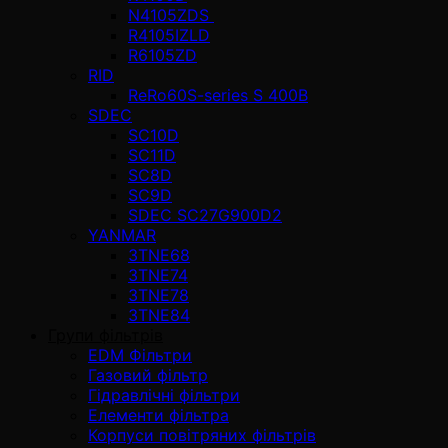
N4105ZDS
R4105IZLD
R6105ZD
RID
ReRo60S-series S 400В
SDEC
SC10D
SC11D
SC8D
SC9D
SDEC SC27G900D2
YANMAR
3TNE68
3TNE74
3TNE78
3TNE84
Групи фільтрів
EDM Фільтри
Газовий фільтр
Гідравлічні фільтри
Елементи фільтра
Корпуси повітряних фільтрів