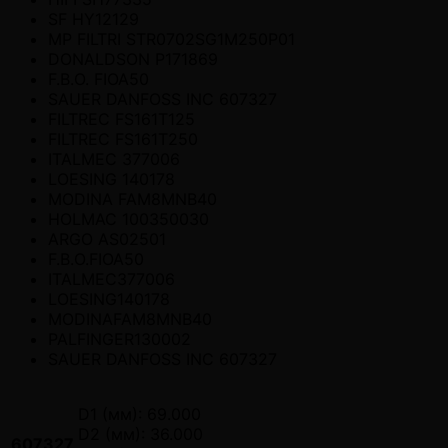
SF HY12129
MP FILTRI STR0702SG1M250P01
DONALDSON P171869
F.B.O. FIOA50
SAUER DANFOSS INC 607327
FILTREC FS161T125
FILTREC FS161T250
ITALMEC 377006
LOESING 140178
MODINA FAM8MNB40
HOLMAC 100350030
ARGO AS02501
F.B.O.FIOA50
ITALMEC377006
LOESING140178
MODINAFAM8MNB40
PALFINGER130002
SAUER DANFOSS INC 607327
D1 (мм): 69.000
D2 (мм): 36.000
607327