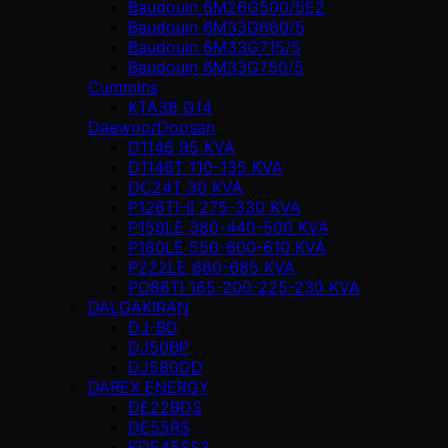
Baudouin 6M26G500/5E2
Baudouin 6M33G660/5
Baudouin 6M33G715/5
Baudouin 6M33G750/5
Cummins
KTA38 G14
Daewoo/Doosan
D1146 95 KVA
D1146T 110-135 KVA
DC24T 30 KVA
P126TI-II 275-330 KVA
P158LE 380-440-500 KVA
P180LE 550-600-610 KVA
P222LE 660-685 KVA
PO86TI 165-200-225-230 KVA
DALGAKIRAN
DJ-BD
DJ50BP
DJ580DD
DAREX ENERGY
DE22BDS
DE55RS
KDE45SS3