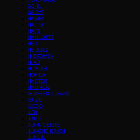
GEHL
GROVE
HAMM
HATTAT
HATZ
HAULOTTE
HEIL
HEULIEZ
HİDROMEK
HINO
HITACHI
HONDA
HYSTER
HYUNDAI
INGERSOLL RAND
ISUZU
IVECO
JCB
JİNTE
JOHN DEERE
JUNGHEINRICH
JUNJIN