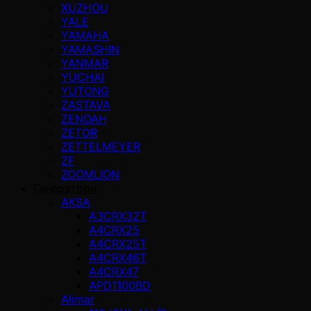
XUZHOU
YALE
YAMAHA
YAMASHIN
YANMAR
YUCHAI
YUTONG
ZASTAVA
ZENOAH
ZETOR
ZETTELMEYER
ZF
ZOOMLION
Генератори
AKSA
A3CRX32T
A4CRX25
A4CRX25T
A4CRX46T
A4CRX47
APD1100BD
Alimar