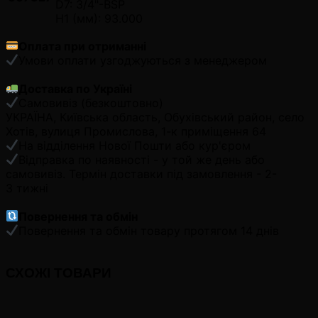
D7: 3/4"-BSP
H1 (мм): 93.000
Оплата при отриманні
Умови оплати узгоджуються з менеджером
Доставка по Україні
Самовивіз (безкоштовно)
УКРАЇНА, Київська область, Обухівський район, село
Хотів, вулиця Промислова, 1-к приміщення 64
На відділення Нової Пошти або кур'єром
Відправка по наявності - у той же день або
самовивіз. Термін доставки під замовлення - 2-
3 тижні
Повернення та обмін
Повернення та обмін товару протягом 14 днів
СХОЖІ ТОВАРИ