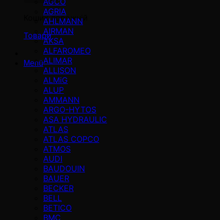
AGCO
AGRIA
Кошик порожній
AHLMANN
AIRMAN
Товари
AKSA
ALFAROMEO
ALIMAR
Menü
ALLISON
ALMiG
ALUP
AMMANN
ARGO-HYTOS
ASA HYDRAULIC
ATLAS
ATLAS COPCO
ATMOS
AUDI
BAUDOUIN
BAUER
BECKER
BELL
BETICO
BMC