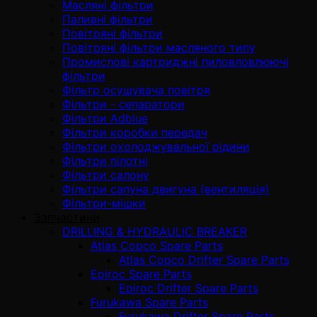
Масляні фільтри
Паливні фільтри
Повітряні фільтри
Повітряні фільтри масляного типу
Промислові картриджні пиловловлюючі
фільтри
Фільтр осушувача повітря
Фільтри - сепаратори
Фільтри Adblue
Фільтри коробки передач
Фільтри охолоджувальної рідини
Фільтри пілотні
Фільтри салону
Фільтри сапуна двигуна (вентиляція)
Фільтри-мішки
Запчастини
DRILLING & HYDRAULIC BREAKER
Atlas Copco Spare Parts
Atlas Copco Drifter Spare Parts
Epiroc Spare Parts
Epiroc Drifter Spare Parts
Furukawa Spare Parts
Furukawa Drifter Spare Parts