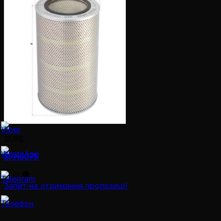
SURE
SFH0075
Запит на отримання пропозиції