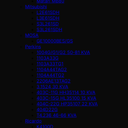
Matari MB80
Mitsubishi
L2E61SDH
L3E61SDH
S3L261SD
S3L261SDH
MOSA
GE10000BES/GS
Perkins
1004G/G1/G2 50-81 KVA
1103A33G
1103A33TG1
1104A44TAG2
1104A44TG2
2206AE13TAG2
3.1524 30 KVA
403C-11G HH35114 10 KVA
403C-15G HL35100 15 KVA
404C-22G HP35107 22 KVA
404D22G
T4.236 46-66 KVA
Ricardo
K4100D