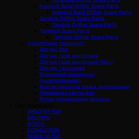
İngersoll Rand Drifter Spare Parts
İngersoll Rand Drifter Spare Parts
Sandvik Drifter Spare Parts
Sandvik Drifter Spare Parts
Tamrock Spare Parts
Tamrock Drifter Spare Parts
Сухопутний транспорт
Датчик Abs
Датчик газів вихлопних
Датчик газів вихлопних (Nox)
Датчик тахографа
Кнопковий перемикач
(склопідйомник)
Контактна група замка запалювання
Перемикач світла фар
Ручки перемикання передач
Постачальники
ARGO-HYTOS
BALDWIN
BOSCH
DONALDSON
FERRA FILTER