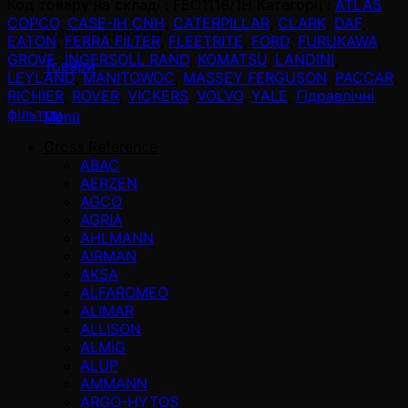
Код товару на складі :
FEO1118/1H
Категорії :
ATLAS
COPCO
,
CASE-IH CNH
,
CATERPILLAR
,
CLARK
,
DAF
,
Кошик порожній
EATON
,
FERRA FILTER
,
FLEETRITE
,
FORD
,
FURUKAWA
,
GROVE
,
INGERSOLL RAND
,
KOMATSU
,
LANDINI
,
Товари
LEYLAND
,
MANITOWOC
,
MASSEY FERGUSON
,
PACCAR
,
RICHIER
,
ROVER
,
VICKERS
,
VOLVO
,
YALE
,
Гідравлічні
фільтри
Menü
Cross Reference
ABAC
AERZEN
AGCO
AGRIA
AHLMANN
AIRMAN
AKSA
ALFAROMEO
ALIMAR
ALLISON
ALMiG
ALUP
AMMANN
ARGO-HYTOS