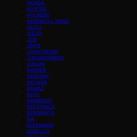
HONDA
HYSTER
HYUNDAI
INGERSOLL RAND
ISUZU
IVECO
JCB
JİNTE
JOHN DEERE
JUNGHEINRICH
JUNJIN
KAESER
KAISHAN
KALMAR
KAMAZ
KATO
KAWASAKI
KEESTRACK
KENWORTH
KIA
KLEEMANN
KOBELCO