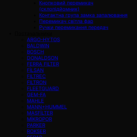
Кнопковий перемикач
(склопідйомник)
Контактна група замка запалювання
Перемикач світла фар
Ручки перемикання передач
Постачальники
ARGO-HYTOS
BALDWIN
BOSCH
DONALDSON
FERRA FILTER
FİLSAN
FILTREC
FILTRON
FLEETGUARD
GEM-FA
MAHLE
MANN+HUMMEL
MASFİLTER
MİKROPOR
PARKER
ROKSER