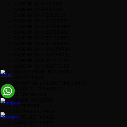
CASE-IH CNH A63358
CASE-IH CNH A66483
CASE-IH CNH E063838
CASE-IH CNH 227082R91
CASE-IH CNH 227082R92
CASE-IH CNH 227083R91
CASE-IH CNH 227083R92
CASE-IH CNH 347944R91
CASE-IH CNH 381256R91
CASE-IH CNH 381256R92
CASE-IH CNH 612713C91
CASE-IH CNH 612713C92
CHAMBERLAIN INC. 59032
CHAMP P468
CHAMPION LABORATORIES P468
CLARK,J.L. AW503718
CLARK 887764
CLARK AW503718
COOP P345
COOPERS AZH029
CARQUEST 85468
CARQUEST 85472