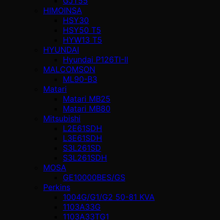
GJT55
HIMOINSA
HSY30
HSY50 T5
HYW13 T5
HYUNDAI
Hyundai P126TI-II
MALCOMSON
ML90-B3
Matari
Matari MB25
Matari MB80
Mitsubishi
L2E61SDH
L3E61SDH
S3L261SD
S3L261SDH
MOSA
GE10000BES/GS
Perkins
1004G/G1/G2 50-81 KVA
1103A33G
1103A33TG1