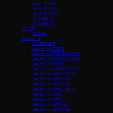
AEG-46 KVA
AEG-60 KVA
ALMARAA 40
AYD4NS21
AYD4TS41E
ALTAŞ
AJB-44
Baudouin
4M06G55/5
Baudouin 12M26
Baudouin 12M26G1000/5
Baudouin 12M26G1100/5
Baudouin 12M33
BAUDOUIN 4M06G25/5
Baudouin 4M06G300/S
Baudouin 4M06G44
Baudouin 4M06G55
Baudouin 4M10G2D/0
Baudouin 4М06
Baudouin 4М11
Baudouin 6M11E150
Baudouin 6M11G150