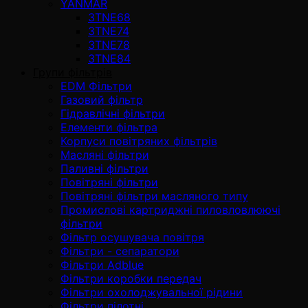
YANMAR
3TNE68
3TNE74
3TNE78
3TNE84
Групи фільтрів
EDM Фільтри
Газовий фільтр
Гідравлічні фільтри
Елементи фільтра
Корпуси повітряних фільтрів
Масляні фільтри
Паливні фільтри
Повітряні фільтри
Повітряні фільтри масляного типу
Промислові картриджні пиловловлюючі
фільтри
Фільтр осушувача повітря
Фільтри - сепаратори
Фільтри Adblue
Фільтри коробки передач
Фільтри охолоджувальної рідини
Фільтри пілотні