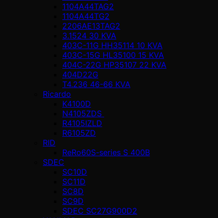
1104A44TAG2
1104A44TG2
2206AE13TAG2
3.1524 30 KVA
403C-11G HH35114 10 KVA
403C-15G HL35100 15 KVA
404C-22G HP35107 22 KVA
404D22G
T4.236 46-66 KVA
Ricardo
K4100D
N4105ZDS
R4105IZLD
R6105ZD
RID
ReRo60S-series S 400В
SDEC
SC10D
SC11D
SC8D
SC9D
SDEC SC27G900D2