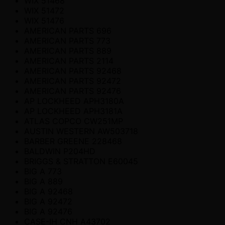
WIX 51468
WIX 51472
WIX 51476
AMERICAN PARTS 696
AMERICAN PARTS 773
AMERICAN PARTS 889
AMERICAN PARTS 2114
AMERICAN PARTS 92468
AMERICAN PARTS 92472
AMERICAN PARTS 92476
AP LOCKHEED APH3180A
AP LOCKHEED APH3181A
ATLAS COPCO CW251MP
AUSTIN WESTERN AW503718
BARBER GREENE 228468
BALDWIN P204HD
BRIGGS & STRATTON E60045
BIG A 773
BIG A 889
BIG A 92468
BIG A 92472
BIG A 92476
CASE-IH CNH A43702