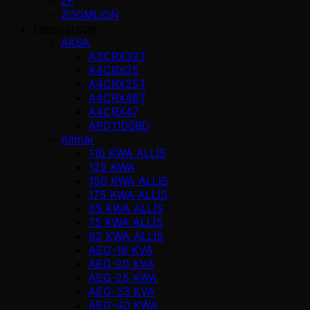
ZF
ZOOMLION
Генератори
AKSA
A3CRX32T
A4CRX25
A4CRX25T
A4CRX46T
A4CRX47
APD1100BD
Alimar
110 KWA ALLİS
125 KWA
150 KWA ALLİS
175 KWA ALLİS
55 KWA ALLİS
75 KWA ALLİS
82 KWA ALLİS
AEG-16 KVA
AEG-20 KVA
AEG-25 KWA
AEG-33 KVA
AEG-40 KWA