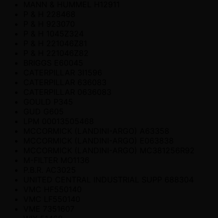
MANN & HUMMEL H12911
P & H 228468
P & H 923070
P & H 1045Z324
P & H 221046Z81
P & H 221046Z82
BRIGGS E60045
CATERPILLAR 3I1596
CATERPILLAR 636083
CATERPILLAR 0636083
GOULD P345
GUD G605
LPM 00013505468
MCCORMICK (LANDINI-ARGO) A63358
MCCORMICK (LANDINI-ARGO) E063838
MCCORMICK (LANDINI-ARGO) MC381256R92
M-FILTER MO1136
P.B.R. AC3025
UNITED CENTRAL INDUSTRIAL SUPP 688304
VMC HF550140
VMC LF550140
VME 7351607