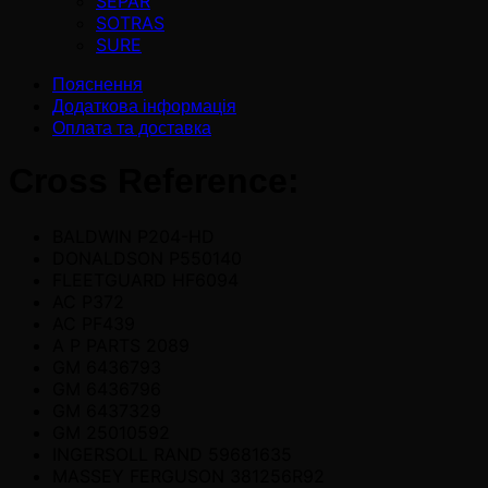
SEPAR
SOTRAS
SURE
Пояснення
Додаткова інформація
Оплата та доставка
Cross Reference:
BALDWIN P204-HD
DONALDSON P550140
FLEETGUARD HF6094
AC P372
AC PF439
A P PARTS 2089
GM 6436793
GM 6436796
GM 6437329
GM 25010592
INGERSOLL RAND 59681635
MASSEY FERGUSON 381256R92