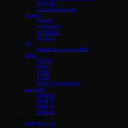
404D22G
T4.236 46-66 KVA
Ricardo
K4100D
N4105ZDS
R4105IZLD
R6105ZD
RID
ReRo60S-series S 400В
SDEC
SC10D
SC11D
SC8D
SC9D
SDEC SC27G900D2
YANMAR
3TNE68
3TNE74
3TNE78
3TNE84
Групи фільтрів
EDM Фільтри