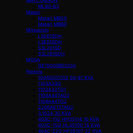
MALCOMSON
ML90-B3
Matari
Matari MB25
Matari MB80
Mitsubishi
L2E61SDH
L3E61SDH
S3L261SD
S3L261SDH
MOSA
GE10000BES/GS
Perkins
1004G/G1/G2 50-81 KVA
1103A33G
1103A33TG1
1104A44TAG2
1104A44TG2
2206AE13TAG2
3.1524 30 KVA
403C-11G HH35114 10 KVA
403C-15G HL35100 15 KVA
404C-22G HP35107 22 KVA