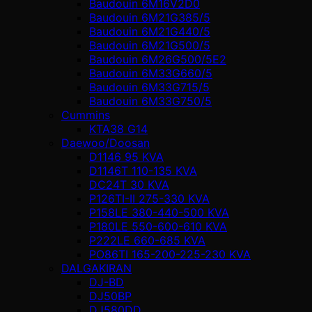
Baudouin 6M16V2D0
Baudouin 6M21G385/5
Baudouin 6M21G440/5
Baudouin 6M21G500/5
Baudouin 6M26G500/5E2
Baudouin 6M33G660/5
Baudouin 6M33G715/5
Baudouin 6M33G750/5
Cummins
KTA38 G14
Daewoo/Doosan
D1146 95 KVA
D1146T 110-135 KVA
DC24T 30 KVA
P126TI-II 275-330 KVA
P158LE 380-440-500 KVA
P180LE 550-600-610 KVA
P222LE 660-685 KVA
PO86TI 165-200-225-230 KVA
DALGAKIRAN
DJ-BD
DJ50BP
DJ580DD