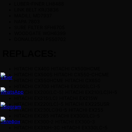
LUBER-FINER LH8488
LINK BELT KRJ3836
MADILL MD7937
NAPA 7803
SURE FILTER SFH6705
WOODGATE WGH6399
DONALDSON P550702
REPLACES:
HITACHI CX400 HITACHI CX500HCME
HITACHI CX500S HITACHI CX550-CHCME
HITACHI CX550HCME HITACHI CX650
HITACHI CX700 HITACHI EX200(LC)-5
HITACHI EX200(LC-5) HITACHI EX210(LC)H-5
HITACHI EX215(LC) HITACHI EX215W
HITACHI EX220(LC)-5 HITACHI EX225USR
HITACHI EX230LC(H)-5 HITACHI EX255
HITACHI EX285 HITACHI EX300(LC)-5
HITACHI EX300-2 HITACHI EX300-3
HITACHI EX310H-3C HITACHI EX330LC-5