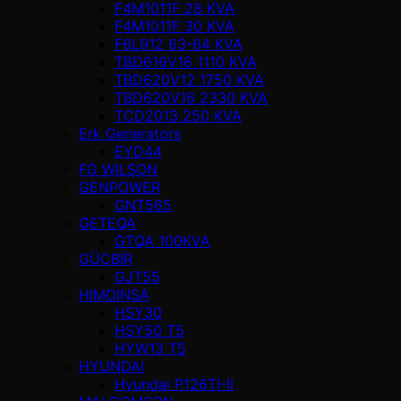
F4M1011F 28 KVA
F4M1011F 30 KVA
F6L912 63-64 KVA
TBD616V16 1110 KVA
TBD620V12 1750 KVA
TBD620V16 2330 KVA
TCD2013 250 KVA
Erk Generators
EYD44
FG WILSON
GENPOWER
GNT565
GETEQA
GTQA 100KVA
GÜÇBİR
GJT55
HIMOINSA
HSY30
HSY50 T5
HYW13 T5
HYUNDAI
Hyundai P126TI-II