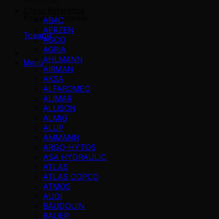
Cross Reference
Кошик порожній
ABAC
AERZEN
Товари
AGCO
AGRIA
AHLMANN
Menü
AIRMAN
AKSA
ALFAROMEO
ALIMAR
ALLISON
ALMiG
ALUP
AMMANN
ARGO-HYTOS
ASA HYDRAULIC
ATLAS
ATLAS COPCO
ATMOS
AUDI
BAUDOUIN
BAUER