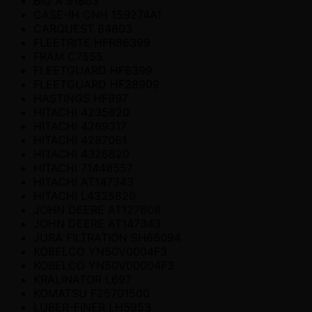
BIG A 91803
CASE-IH CNH 159274A1
CARQUEST 84803
FLEETRITE HFR86399
FRAM C7555
FLEETGUARD HF6399
FLEETGUARD HF28909
HASTINGS HF997
HITACHI 4235820
HITACHI 4269317
HITACHI 4287061
HITACHI 4325820
HITACHI 71448557
HITACHI AT147343
HITACHI L4325820
JOHN DEERE AT127608
JOHN DEERE AT147343
JURA FILTRATION SH66094
KOBELCO YN50V0004F3
KOBELCO YN50V00004F3
KRALINATOR L697
KOMATSU F25701500
LUBER-FINER LH5953