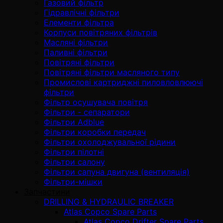
Газовий фільтр
Гідравлічні фільтри
Елементи фільтра
Корпуси повітряних фільтрів
Масляні фільтри
Паливні фільтри
Повітряні фільтри
Повітряні фільтри масляного типу
Промислові картриджні пиловловлюючі
фільтри
Фільтр осушувача повітря
Фільтри - сепаратори
Фільтри Adblue
Фільтри коробки передач
Фільтри охолоджувальної рідини
Фільтри пілотні
Фільтри салону
Фільтри сапуна двигуна (вентиляція)
Фільтри-мішки
Запчастини
DRILLING & HYDRAULIC BREAKER
Atlas Copco Spare Parts
Atlas Copco Drifter Spare Parts