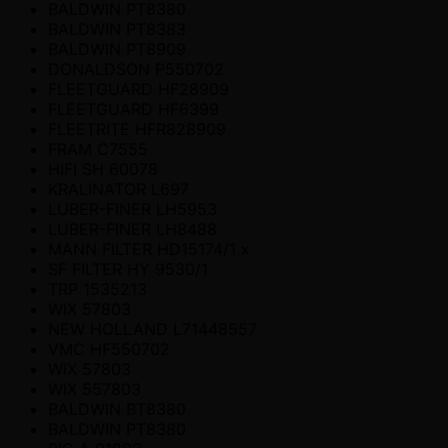
BALDWIN PT8380
BALDWIN PT8383
BALDWIN PT8909
DONALDSON P550702
FLEETGUARD HF28909
FLEETGUARD HF6399
FLEETRITE HFR828909
FRAM C7555
HIFI SH 60078
KRALINATOR L697
LUBER-FINER LH5953
LUBER-FINER LH8488
MANN FILTER HD15174/1 x
SF FILTER HY 9530/1
TRP 1535213
WIX 57803
NEW HOLLAND L71448557
VMC HF550702
WIX 57803
WIX 557803
BALDWIN BT8380
BALDWIN PT8380