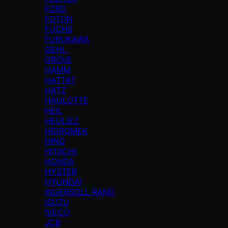
FORD
FOTON
FUCHS
FURUKAWA
GEHL
GROVE
HAMM
HATTAT
HATZ
HAULOTTE
HEIL
HEULIEZ
HİDROMEK
HINO
HITACHI
HONDA
HYSTER
HYUNDAI
INGERSOLL RAND
ISUZU
IVECO
JCB