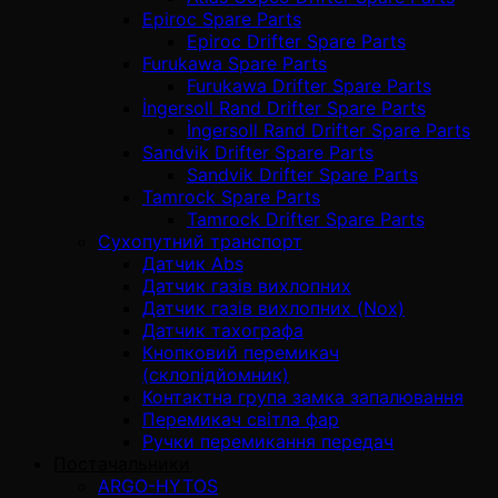
Epiroc Spare Parts
Epiroc Drifter Spare Parts
Furukawa Spare Parts
Furukawa Drifter Spare Parts
İngersoll Rand Drifter Spare Parts
İngersoll Rand Drifter Spare Parts
Sandvik Drifter Spare Parts
Sandvik Drifter Spare Parts
Tamrock Spare Parts
Tamrock Drifter Spare Parts
Сухопутний транспорт
Датчик Abs
Датчик газів вихлопних
Датчик газів вихлопних (Nox)
Датчик тахографа
Кнопковий перемикач
(склопідйомник)
Контактна група замка запалювання
Перемикач світла фар
Ручки перемикання передач
Постачальники
ARGO-HYTOS