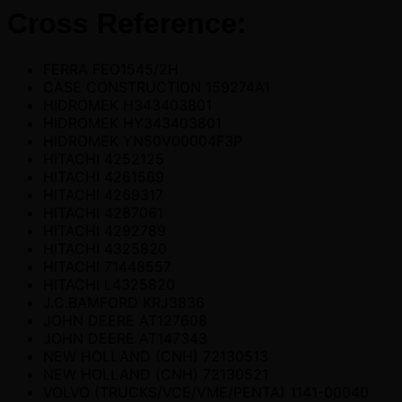
Cross Reference:
FERRA FEO1545/2H
CASE CONSTRUCTION 159274A1
HIDROMEK H343403801
HIDROMEK HY343403801
HIDROMEK YN50V00004F3P
HITACHI 4252125
HITACHI 4261569
HITACHI 4269317
HITACHI 4287061
HITACHI 4292789
HITACHI 4325820
HITACHI 71448557
HITACHI L4325820
J.C.BAMFORD KRJ3836
JOHN DEERE AT127608
JOHN DEERE AT147343
NEW HOLLAND (CNH) 72130513
NEW HOLLAND (CNH) 72130521
VOLVO (TRUCKS/VCE/VME/PENTA) 1141-00040