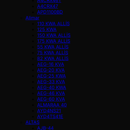
A4CRX46T
A4CRX47
APD1100BD
Alimar
110 KWA ALLİS
125 KWA
150 KWA ALLİS
175 KWA ALLİS
55 KWA ALLİS
75 KWA ALLİS
82 KWA ALLİS
AEG-16 KVA
AEG-20 KVA
AEG-25 KWA
AEG-33 KVA
AEG-40 KWA
AEG-46 KVA
AEG-60 KVA
ALMARAA 40
AYD4NS21
AYD4TS41E
ALTAŞ
AJB-44