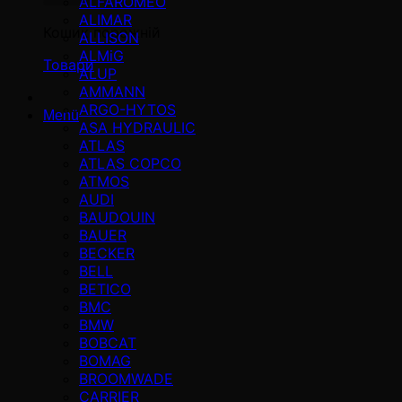
ALFAROMEO
ALIMAR
Кошик порожній
ALLISON
ALMiG
Товари
ALUP
AMMANN
ARGO-HYTOS
Menü
ASA HYDRAULIC
ATLAS
ATLAS COPCO
ATMOS
AUDI
BAUDOUIN
BAUER
BECKER
BELL
BETICO
BMC
BMW
BOBCAT
BOMAG
BROOMWADE
CARRIER