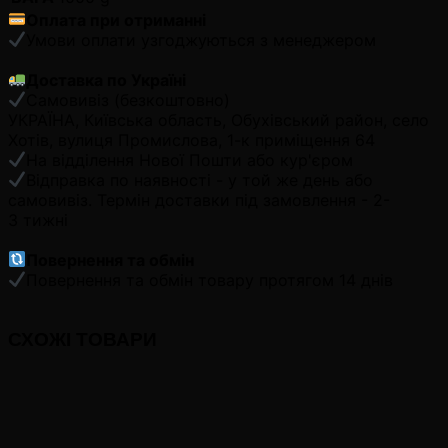
Оплата при отриманні
Умови оплати узгоджуються з менеджером
Доставка по Україні
Самовивіз (безкоштовно)
УКРАЇНА, Київська область, Обухівський район, село
Хотів, вулиця Промислова, 1-к приміщення 64
На відділення Нової Пошти або кур'єром
Відправка по наявності - у той же день або
самовивіз. Термін доставки під замовлення - 2-
3 тижні
Повернення та обмін
Повернення та обмін товару протягом 14 днів
СХОЖІ ТОВАРИ