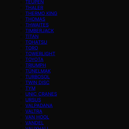
TEUPEN
THALER
THERMO KING
THOMAS
THWAITES
TIMBERJACK
TİTAN
TOHATSU
TORO
TOWERLIGHT
TOYOTA
TRIUMPH
TÜNELMAK
TURBOSOL
TWIN DISC
TYM
UNIC CRANES
URSUS
VALPADANA
VALTRA
VAN HOOL
VANDEL
VAUXHALL