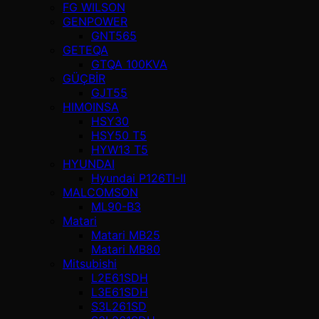
FG WILSON
GENPOWER
GNT565
GETEQA
GTQA 100KVA
GÜÇBİR
GJT55
HIMOINSA
HSY30
HSY50 T5
HYW13 T5
HYUNDAI
Hyundai P126TI-II
MALCOMSON
ML90-B3
Matari
Matari MB25
Matari MB80
Mitsubishi
L2E61SDH
L3E61SDH
S3L261SD