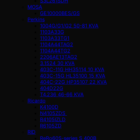
S3L261SDH
MOSA
GE10000BES/GS
Perkins
1004G/G1/G2 50-81 KVA
1103A33G
1103A33TG1
1104A44TAG2
1104A44TG2
2206AE13TAG2
3.1524 30 KVA
403C-11G HH35114 10 KVA
403C-15G HL35100 15 KVA
404C-22G HP35107 22 KVA
404D22G
T4.236 46-66 KVA
Ricardo
K4100D
N4105ZDS
R4105IZLD
R6105ZD
RID
ReRo60S-series S 400В