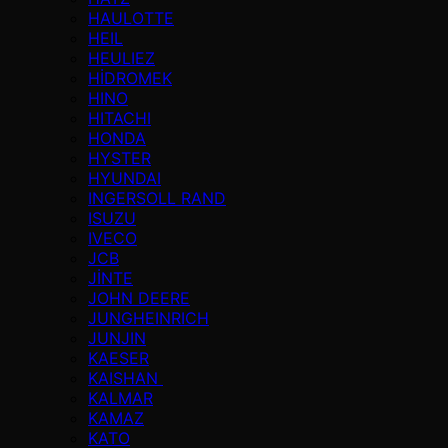
HAULOTTE
HEIL
HEULIEZ
HİDROMEK
HINO
HITACHI
HONDA
HYSTER
HYUNDAI
INGERSOLL RAND
ISUZU
IVECO
JCB
JİNTE
JOHN DEERE
JUNGHEINRICH
JUNJIN
KAESER
KAISHAN
KALMAR
KAMAZ
KATO