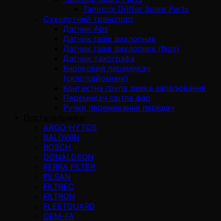
Tamrock Drifter Spare Parts
Сухопутний транспорт
Датчик Abs
Датчик газів вихлопних
Датчик газів вихлопних (Nox)
Датчик тахографа
Кнопковий перемикач
(склопідйомник)
Контактна група замка запалювання
Перемикач світла фар
Ручки перемикання передач
Постачальники
ARGO-HYTOS
BALDWIN
BOSCH
DONALDSON
FERRA FILTER
FİLSAN
FILTREC
FILTRON
FLEETGUARD
GEM-FA