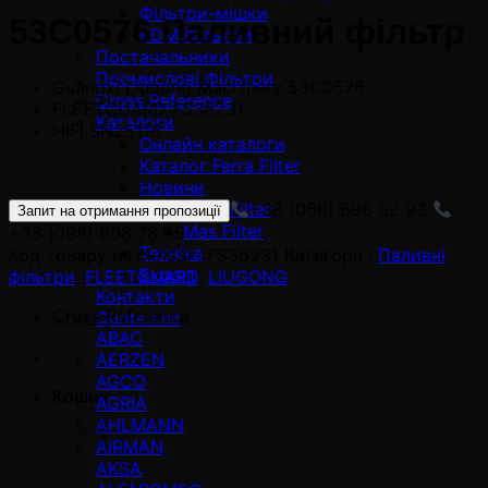
Фільтри-мішки
53C0576 Паливний фільтр
EDM Фільтри
Постачальники
Промислові Фільтри
Guangxi Liugong Machinery 53C0576
Cross Reference
FLEETGUARD FS36231
Каталоги
HIFI SN25116
Онлайн каталоги
Каталог Ferra Filter
Новини
+38 (068) 698 32 93
Ferra Filter
Запит на отримання пропозиції
Mas Filter
+38 (098) 608 78 85
Техніка
Код товару на складі :
FS36231
Категорії :
Паливні
Export
фільтри
,
FLEETGUARD
,
LIUGONG
Контакти
Cross Reference
Quote List
ABAC
AERZEN
AGCO
Кошик
AGRIA
AHLMANN
AIRMAN
AKSA