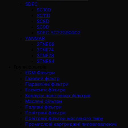
SDEC
SC10D
SC11D
SC8D
SC9D
SDEC SC27G900D2
YANMAR
3TNE68
3TNE74
3TNE78
3TNE84
Групи фільтрів
EDM Фільтри
Газовий фільтр
Гідравлічні фільтри
Елементи фільтра
Корпуси повітряних фільтрів
Масляні фільтри
Паливні фільтри
Повітряні фільтри
Повітряні фільтри масляного типу
Промислові картриджні пиловловлюючі