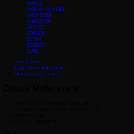
MAHLE
MANN+HUMMEL
MASFİLTER
MİKROPOR
PARKER
ROKSER
SEPAR
SOTRAS
SURE
Пояснення
Додаткова інформація
Оплата та доставка
Cross Reference:
FLEETGUARD FS36231 FS36231
Guangxi Liugong Machinery 53C0576
HIFI SN25116
WF9016 GWS36215
ВАГА
1000 g