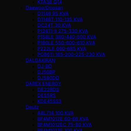
KTA38 G14
Daewoo/Doosan
D1146 95 KVA
D1146T 110-135 KVA
DC24T 30 KVA
P126TI-II 275-330 KVA
P158LE 380-440-500 KVA
P180LE 550-600-610 KVA
P222LE 660-685 KVA
PO86TI 165-200-225-230 KVA
DALGAKIRAN
DJ-BD
DJ50BP
DJ580DD
DAREX ENERGY
DE22BDS
DE55RS
KDE45SS3
Deutz
A8L714 100 KVA
BF4M1012E 60-66 KVA
BF4M1012EC 75-80 KVA
BF4M1013E 100 KVA