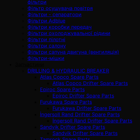
фільтри
Фільтр осушувача повітря
Фільтри - сепаратори
Фільтри Adblue
Фільтри коробки передач
Фільтри охолоджувальної рідини
Фільтри пілотні
Фільтри салону
Фільтри сапуна двигуна (вентиляція)
Фільтри-мішки
Запчастини
DRILLING & HYDRAULIC BREAKER
Atlas Copco Spare Parts
Atlas Copco Drifter Spare Parts
Epiroc Spare Parts
Epiroc Drifter Spare Parts
Furukawa Spare Parts
Furukawa Drifter Spare Parts
İngersoll Rand Drifter Spare Parts
İngersoll Rand Drifter Spare Parts
Sandvik Drifter Spare Parts
Sandvik Drifter Spare Parts
Tamrock Spare Parts