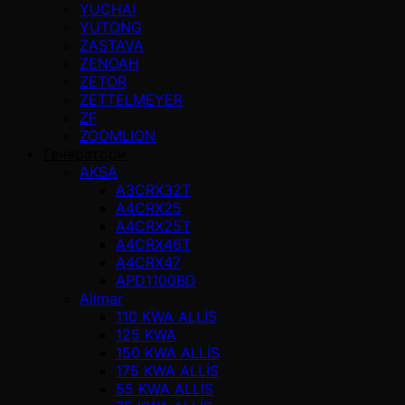
YUCHAI
YUTONG
ZASTAVA
ZENOAH
ZETOR
ZETTELMEYER
ZF
ZOOMLION
Генератори
AKSA
A3CRX32T
A4CRX25
A4CRX25T
A4CRX46T
A4CRX47
APD1100BD
Alimar
110 KWA ALLİS
125 KWA
150 KWA ALLİS
175 KWA ALLİS
55 KWA ALLİS