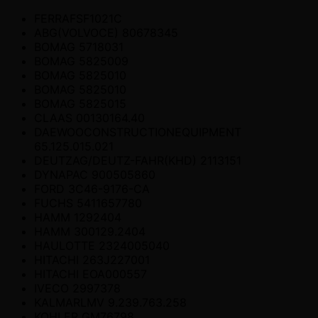
FERRAFSF1021C
ABG(VOLVOCE) 80678345
BOMAG 5718031
BOMAG 5825009
BOMAG 5825010
BOMAG 5825010
BOMAG 5825015
CLAAS 00130164.40
DAEWOOCONSTRUCTIONEQUIPMENT
65.125.015.021
DEUTZAG/DEUTZ-FAHR(KHD) 2113151
DYNAPAC 900505860
FORD 3C46-9176-CA
FUCHS 5411657780
HAMM 1292404
HAMM 300129.2404
HAULOTTE 2324005040
HITACHI 263J227001
HITACHI EOA000557
IVECO 2997378
KALMARLMV 9.239.763.258
KOHLER GM76798