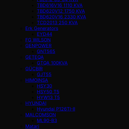
TBD616V16 1110 KVA
TBD620V12 1750 KVA
TBD620V16 2330 KVA
TCD2013 250 KVA
Erk Generators
EYD44
FG WILSON
GENPOWER
GNT565
GETEQA
GTQA 100KVA
GÜÇBİR
GJT55
HIMOINSA
HSY30
HSY50 T5
HYW13 T5
HYUNDAI
Hyundai P126TI-II
MALCOMSON
ML90-B3
Matari