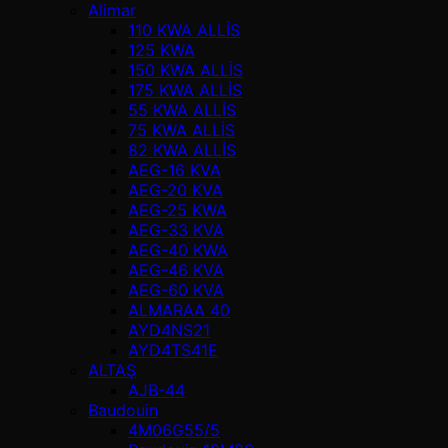
Alimar
110 KWA ALLİS
125 KWA
150 KWA ALLİS
175 KWA ALLİS
55 KWA ALLİS
75 KWA ALLİS
82 KWA ALLİS
AEG-16 KVA
AEG-20 KVA
AEG-25 KWA
AEG-33 KVA
AEG-40 KWA
AEG-46 KVA
AEG-60 KVA
ALMARAA 40
AYD4NS21
AYD4TS41E
ALTAŞ
AJB-44
Baudouin
4M06G55/5