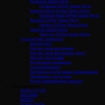
Furukawa Spare Parts
Furukawa Drifter Spare Parts
İngersoll Rand Drifter Spare Parts
İngersoll Rand Drifter Spare Parts
Sandvik Drifter Spare Parts
Sandvik Drifter Spare Parts
Tamrock Spare Parts
Tamrock Drifter Spare Parts
Сухопутний транспорт
Датчик Abs
Датчик газів вихлопних
Датчик газів вихлопних (Nox)
Датчик тахографа
Кнопковий перемикач
(склопідйомник)
Контактна група замка запалювання
Перемикач світла фар
Ручки перемикання передач
Постачальники
ARGO-HYTOS
BALDWIN
BOSCH
DONALDSON