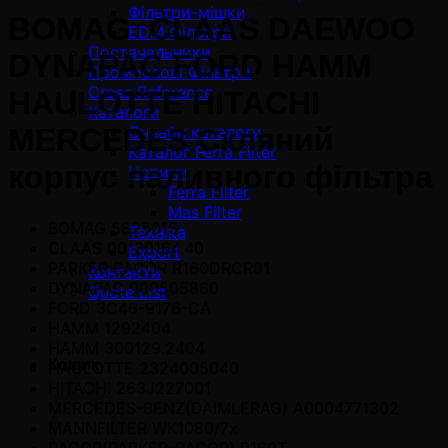
Фільтри-мішки
BOMAG CLAAS DAEWOO
EDM Фільтри
Постачальники
DYNAPAC FORD HAMM
Промислові Фільтри
Cross Reference
HAULOTTE HITACHI
Каталоги
Онлайн каталоги
MERCEDES Скляний
Каталог Ferra Filter
корпус паливного фільтра
Новини
Ferra Filter
Mas Filter
BOMAG 5825015
Техніка
CLAAS 00130164.40
Export
PARKER RACOR R160DRCR01
Контакти
DYNAPAC 900505860
Quote List
FORD 3C46-9176-CA
HAMM 1292404
HAMM 300129.2404
Кошик
HAULOTTE 2324005040
HITACHI 263J227001
MERCEDES-BENZ(DAIMLERAG) A0004771302
MANNFILTER WK1080/7x
RACOR(PARKER-RACOR) R160T