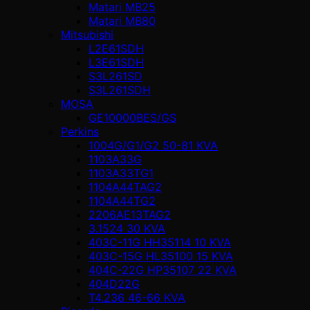
Matari MB25
Matari MB80
Mitsubishi
L2E61SDH
L3E61SDH
S3L261SD
S3L261SDH
MOSA
GE10000BES/GS
Perkins
1004G/G1/G2 50-81 KVA
1103A33G
1103A33TG1
1104A44TAG2
1104A44TG2
2206AE13TAG2
3.1524 30 KVA
403C-11G HH35114 10 KVA
403C-15G HL35100 15 KVA
404C-22G HP35107 22 KVA
404D22G
T4.236 46-66 KVA