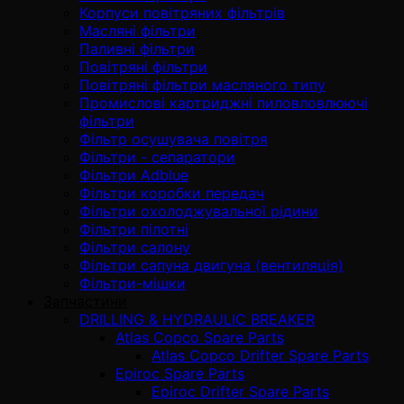
Корпуси повітряних фільтрів
Масляні фільтри
Паливні фільтри
Повітряні фільтри
Повітряні фільтри масляного типу
Промислові картриджні пиловловлюючі
фільтри
Фільтр осушувача повітря
Фільтри - сепаратори
Фільтри Adblue
Фільтри коробки передач
Фільтри охолоджувальної рідини
Фільтри пілотні
Фільтри салону
Фільтри сапуна двигуна (вентиляція)
Фільтри-мішки
Запчастини
DRILLING & HYDRAULIC BREAKER
Atlas Copco Spare Parts
Atlas Copco Drifter Spare Parts
Epiroc Spare Parts
Epiroc Drifter Spare Parts