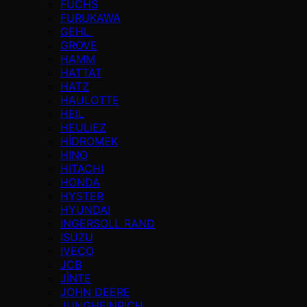
FUCHS
FURUKAWA
GEHL
GROVE
HAMM
HATTAT
HATZ
HAULOTTE
HEIL
HEULIEZ
HİDROMEK
HINO
HITACHI
HONDA
HYSTER
HYUNDAI
INGERSOLL RAND
ISUZU
IVECO
JCB
JİNTE
JOHN DEERE
JUNGHEINRICH