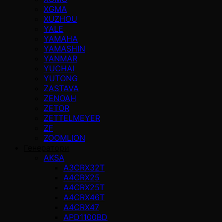
XGMA
XUZHOU
YALE
YAMAHA
YAMASHIN
YANMAR
YUCHAI
YUTONG
ZASTAVA
ZENOAH
ZETOR
ZETTELMEYER
ZF
ZOOMLION
Генератори
AKSA
A3CRX32T
A4CRX25
A4CRX25T
A4CRX46T
A4CRX47
APD1100BD