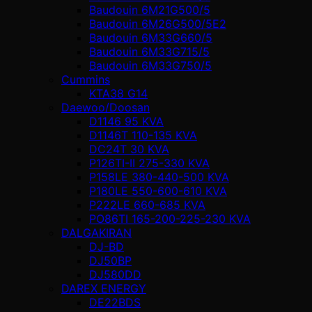
Baudouin 6M21G500/5
Baudouin 6M26G500/5E2
Baudouin 6M33G660/5
Baudouin 6M33G715/5
Baudouin 6M33G750/5
Cummins
KTA38 G14
Daewoo/Doosan
D1146 95 KVA
D1146T 110-135 KVA
DC24T 30 KVA
P126TI-II 275-330 KVA
P158LE 380-440-500 KVA
P180LE 550-600-610 KVA
P222LE 660-685 KVA
PO86TI 165-200-225-230 KVA
DALGAKIRAN
DJ-BD
DJ50BP
DJ580DD
DAREX ENERGY
DE22BDS