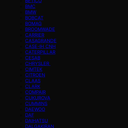
BETICO
BMC
BMW
BOBCAT
BOMAG
BROOMWADE
CARRIER
CASAGRANDE
CASE-IH CNH
CATERPILLAR
CESAB
CHRYSLER
CIMTEK
CITROEN
CLAAS
CLARK
COMPAIR
CUKUROVA
CUMMINS
DAEWOO
DAF
DAIHATSU
DALGAKIRAN