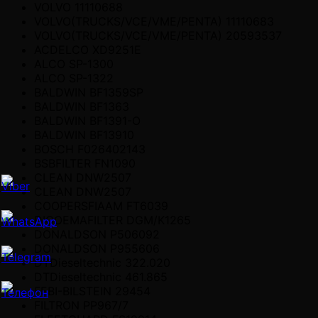
VOLVO 11110688
VOLVO(TRUCKS/VCE/VME/PENTA) 11110683
VOLVO(TRUCKS/VCE/VME/PENTA) 20593537
ACDELCO XD9251E
ALCO SP-1300
ALCO SP-1322
BALDWIN BF1359SP
BALDWIN BF1363
BALDWIN BF1391-O
BALDWIN BF13910
BOSCH F026402143
BSBFILTER FN1090
CLEAN DNW2507
CLEAN DNW2507
COOPERSFIAAM FT6039
DIGOEMAFILTER DGM/K1265
DONALDSON P506092
DONALDSON P955606
DTDieseltechnic 322.020
DTDieseltechnic 461.865
FEBI-BILSTEIN 29454
FILTRON PP967/7