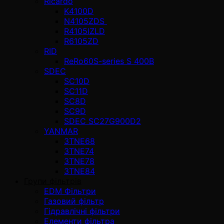
Ricardo
K4100D
N4105ZDS
R4105IZLD
R6105ZD
RID
ReRo60S-series S 400В
SDEC
SC10D
SC11D
SC8D
SC9D
SDEC SC27G900D2
YANMAR
3TNE68
3TNE74
3TNE78
3TNE84
Групи фільтрів
EDM Фільтри
Газовий фільтр
Гідравлічні фільтри
Елементи фільтра