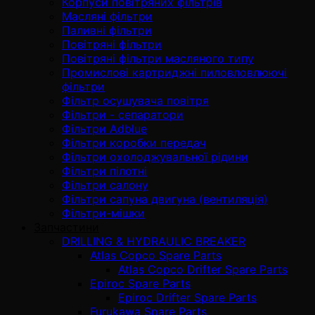
Корпуси повітряних фільтрів
Масляні фільтри
Паливні фільтри
Повітряні фільтри
Повітряні фільтри масляного типу
Промислові картриджні пиловловлюючі
фільтри
Фільтр осушувача повітря
Фільтри - сепаратори
Фільтри Adblue
Фільтри коробки передач
Фільтри охолоджувальної рідини
Фільтри пілотні
Фільтри салону
Фільтри сапуна двигуна (вентиляція)
Фільтри-мішки
Запчастини
DRILLING & HYDRAULIC BREAKER
Atlas Copco Spare Parts
Atlas Copco Drifter Spare Parts
Epiroc Spare Parts
Epiroc Drifter Spare Parts
Furukawa Spare Parts