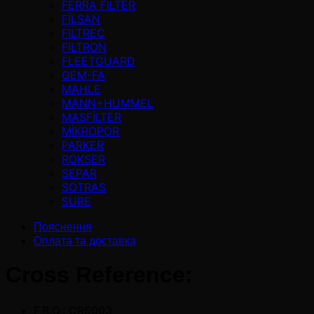
FERRA FILTER
FİLSAN
FILTREC
FILTRON
FLEETGUARD
GEM-FA
MAHLE
MANN+HUMMEL
MASFİLTER
MİKROPOR
PARKER
ROKSER
SEPAR
SOTRAS
SURE
Пояснення
Оплата та доставка
Cross Reference:
F.B.O.: CR5003