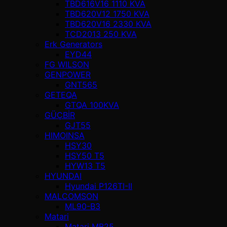
TBD616V16 1110 KVA
TBD620V12 1750 KVA
TBD620V16 2330 KVA
TCD2013 250 KVA
Erk Generators
EYD44
FG WILSON
GENPOWER
GNT565
GETEQA
GTQA 100KVA
GÜÇBİR
GJT55
HIMOINSA
HSY30
HSY50 T5
HYW13 T5
HYUNDAI
Hyundai P126TI-II
MALCOMSON
ML90-B3
Matari
Matari MB25