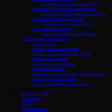
Furukawa Drifter Spare Parts
İngersoll Rand Drifter Spare Parts
İngersoll Rand Drifter Spare Parts
Sandvik Drifter Spare Parts
Sandvik Drifter Spare Parts
Tamrock Spare Parts
Tamrock Drifter Spare Parts
Сухопутний транспорт
Датчик Abs
Датчик газів вихлопних
Датчик газів вихлопних (Nox)
Датчик тахографа
Кнопковий перемикач
(склопідйомник)
Контактна група замка запалювання
Перемикач світла фар
Ручки перемикання передач
Постачальники
ARGO-HYTOS
BALDWIN
BOSCH
DONALDSON