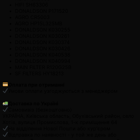
HIFI SH63306
DONALDSON P171520
AGRO CR5003
AGRO HP15L325MB
DONALDSON K030255
DONALDSON K030261
DONALDSON K030374
DONALDSON K030426
DONALDSON K040538
DONALDSON K040994
MAIN FILTER R120G25B
SF FILTERS HY18213
Оплата при отриманні
Умови оплати узгоджуються з менеджером
Доставка по Україні
Самовивіз (безкоштовно)
УКРАЇНА, Київська область, Обухівський район, село
Хотів, вулиця Промислова, 1-к приміщення 64
На відділення Нової Пошти або кур'єром
Відправка по наявності - у той же день або