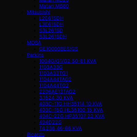
Matari MB80
Mitsubishi
L2E61SDH
L3E61SDH
S3L261SD
S3L261SDH
MOSA
GE10000BES/GS
Perkins
1004G/G1/G2 50-81 KVA
1103A33G
1103A33TG1
1104A44TAG2
1104A44TG2
2206AE13TAG2
3.1524 30 KVA
403C-11G HH35114 10 KVA
403C-15G HL35100 15 KVA
404C-22G HP35107 22 KVA
404D22G
T4.236 46-66 KVA
Ricardo