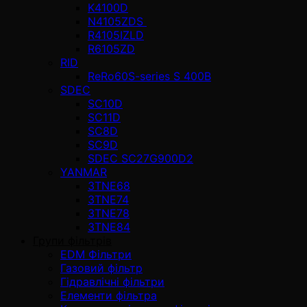
K4100D
N4105ZDS
R4105IZLD
R6105ZD
RID
ReRo60S-series S 400В
SDEC
SC10D
SC11D
SC8D
SC9D
SDEC SC27G900D2
YANMAR
3TNE68
3TNE74
3TNE78
3TNE84
Групи фільтрів
EDM Фільтри
Газовий фільтр
Гідравлічні фільтри
Елементи фільтра