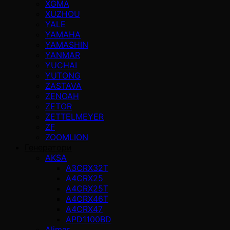
XGMA
XUZHOU
YALE
YAMAHA
YAMASHIN
YANMAR
YUCHAI
YUTONG
ZASTAVA
ZENOAH
ZETOR
ZETTELMEYER
ZF
ZOOMLION
Генератори
AKSA
A3CRX32T
A4CRX25
A4CRX25T
A4CRX46T
A4CRX47
APD1100BD
Alimar