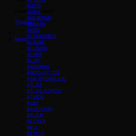
AGCO
Кошик порожній
AGRIA
AHLMANN
Товари
AIRMAN
AKSA
ALFAROMEO
Menü
ALIMAR
ALLISON
ALMiG
ALUP
AMMANN
ARGO-HYTOS
ASA HYDRAULIC
ATLAS
ATLAS COPCO
ATMOS
AUDI
BAUDOUIN
BAUER
BECKER
BELL
BETICO