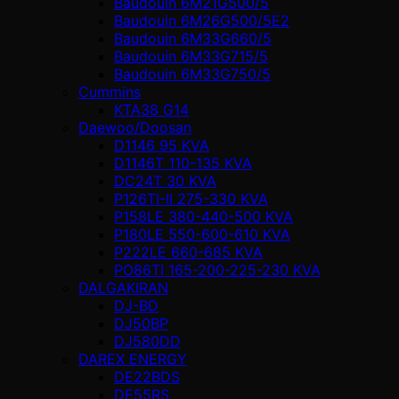
Baudouin 6M21G500/5
Baudouin 6M26G500/5E2
Baudouin 6M33G660/5
Baudouin 6M33G715/5
Baudouin 6M33G750/5
Cummins
KTA38 G14
Daewoo/Doosan
D1146 95 KVA
D1146T 110-135 KVA
DC24T 30 KVA
P126TI-II 275-330 KVA
P158LE 380-440-500 KVA
P180LE 550-600-610 KVA
P222LE 660-685 KVA
PO86TI 165-200-225-230 KVA
DALGAKIRAN
DJ-BD
DJ50BP
DJ580DD
DAREX ENERGY
DE22BDS
DE55RS