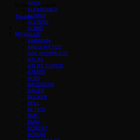
AKSA
Кошик порожній
ALFAROMEO
ALIMAR
Товари
ALLISON
ALMiG
ALUP
Menü
AMMANN
ARGO-HYTOS
ASA HYDRAULIC
ATLAS
ATLAS COPCO
ATMOS
AUDI
BAUDOUIN
BAUER
BECKER
BELL
BETICO
BMC
BMW
BOBCAT
BOMAG