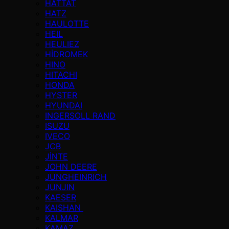
HATTAT
HATZ
HAULOTTE
HEIL
HEULIEZ
HİDROMEK
HINO
HITACHI
HONDA
HYSTER
HYUNDAI
INGERSOLL RAND
ISUZU
IVECO
JCB
JİNTE
JOHN DEERE
JUNGHEINRICH
JUNJIN
KAESER
KAISHAN
KALMAR
KAMAZ