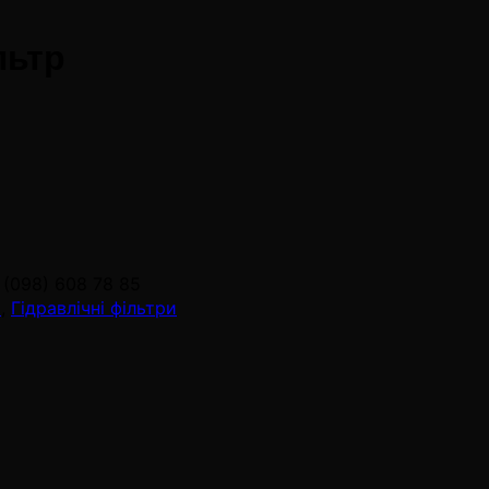
льтр
 (098) 608 78 85
N
,
Гідравлічні фільтри