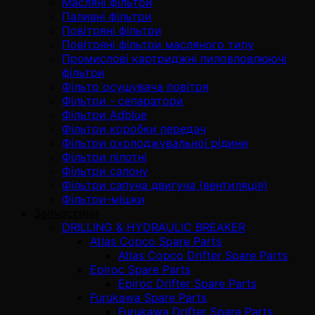
Масляні фільтри
Паливні фільтри
Повітряні фільтри
Повітряні фільтри масляного типу
Промислові картриджні пиловловлюючі
фільтри
Фільтр осушувача повітря
Фільтри - сепаратори
Фільтри Adblue
Фільтри коробки передач
Фільтри охолоджувальної рідини
Фільтри пілотні
Фільтри салону
Фільтри сапуна двигуна (вентиляція)
Фільтри-мішки
Запчастини
DRILLING & HYDRAULIC BREAKER
Atlas Copco Spare Parts
Atlas Copco Drifter Spare Parts
Epiroc Spare Parts
Epiroc Drifter Spare Parts
Furukawa Spare Parts
Furukawa Drifter Spare Parts