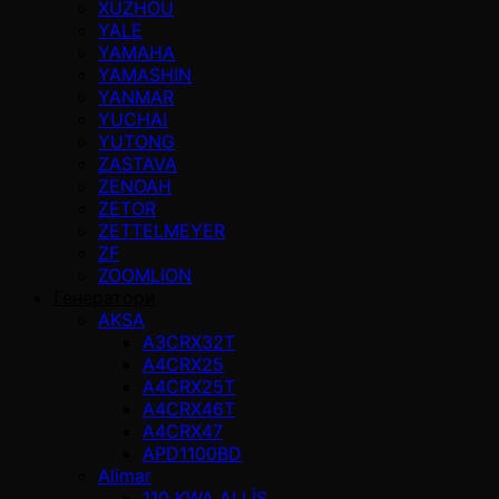
XUZHOU
YALE
YAMAHA
YAMASHIN
YANMAR
YUCHAI
YUTONG
ZASTAVA
ZENOAH
ZETOR
ZETTELMEYER
ZF
ZOOMLION
Генератори
AKSA
A3CRX32T
A4CRX25
A4CRX25T
A4CRX46T
A4CRX47
APD1100BD
Alimar
110 KWA ALLİS