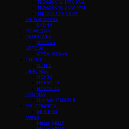
TBD620V12 1750 KVA
TBD620V16 2330 KVA
TCD2013 250 KVA
Erk Generators
EYD44
FG WILSON
GENPOWER
GNT565
GETEQA
GTQA 100KVA
GÜÇBİR
GJT55
HIMOINSA
HSY30
HSY50 T5
HYW13 T5
HYUNDAI
Hyundai P126TI-II
MALCOMSON
ML90-B3
Matari
Matari MB25
Matari MB80