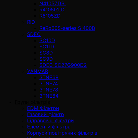
N4105ZDS
R4105IZLD
R6105ZD
RID
ReRo60S-series S 400В
SDEC
SC10D
SC11D
SC8D
SC9D
SDEC SC27G900D2
YANMAR
3TNE68
3TNE74
3TNE78
3TNE84
Групи фільтрів
EDM Фільтри
Газовий фільтр
Гідравлічні фільтри
Елементи фільтра
Корпуси повітряних фільтрів