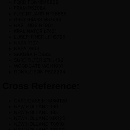
FORD FONNB486BB
FRAM P5298A
FLEETGUARD HF28885
GREYFRIARS HS7685
HASTINGS HF991
KRALINATOR L7421
LUBER-FINER LFH8726
NAPA 7107
NAPA 7603
SAKURA HC1905
SURE FILTER SFH1486
WOODGATE WGH1931
DONALDSON P502224
Cross Reference:
CASE/CASE IH MXM120
NEW HOLLAND 130
NEW HOLLAND 135
NEW HOLLAND MX125
NEW HOLLAND T6010
NEW HOLLAND T6020