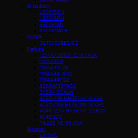
Mitsubishi
L2E61SDH
L3E61SDH
S3L261SD
S3L261SDH
MOSA
GE10000BES/GS
Perkins
1004G/G1/G2 50-81 KVA
1103A33G
1103A33TG1
1104A44TAG2
1104A44TG2
2206AE13TAG2
3.1524 30 KVA
403C-11G HH35114 10 KVA
403C-15G HL35100 15 KVA
404C-22G HP35107 22 KVA
404D22G
T4.236 46-66 KVA
Ricardo
K4100D