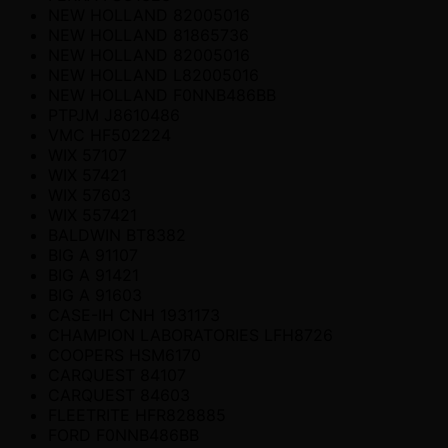
NEW HOLLAND 82005016
NEW HOLLAND 81865736
NEW HOLLAND 82005016
NEW HOLLAND L82005016
NEW HOLLAND F0NNB486BB
PTPJM J8610486
VMC HF502224
WIX 57107
WIX 57421
WIX 57603
WIX 557421
BALDWIN BT8382
BIG A 91107
BIG A 91421
BIG A 91603
CASE-IH CNH 1931173
CHAMPION LABORATORIES LFH8726
COOPERS HSM6170
CARQUEST 84107
CARQUEST 84603
FLEETRITE HFR828885
FORD F0NNB486BB