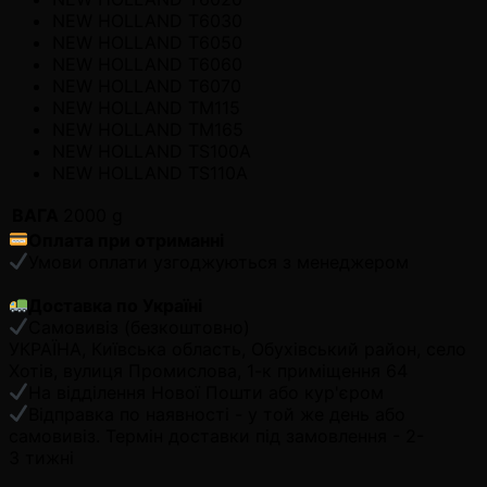
NEW HOLLAND T6030
NEW HOLLAND T6050
NEW HOLLAND T6060
NEW HOLLAND T6070
NEW HOLLAND TM115
NEW HOLLAND TM165
NEW HOLLAND TS100A
NEW HOLLAND TS110A
ВАГА
2000 g
Оплата при отриманні
Умови оплати узгоджуються з менеджером
Доставка по Україні
Самовивіз (безкоштовно)
УКРАЇНА, Київська область, Обухівський район, село
Хотів, вулиця Промислова, 1-к приміщення 64
На відділення Нової Пошти або кур'єром
Відправка по наявності - у той же день або
самовивіз. Термін доставки під замовлення - 2-
3 тижні