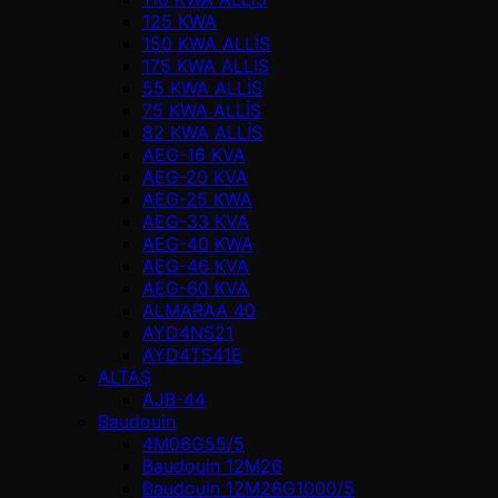
125 KWA
150 KWA ALLİS
175 KWA ALLİS
55 KWA ALLİS
75 KWA ALLİS
82 KWA ALLİS
AEG-16 KVA
AEG-20 KVA
AEG-25 KWA
AEG-33 KVA
AEG-40 KWA
AEG-46 KVA
AEG-60 KVA
ALMARAA 40
AYD4NS21
AYD4TS41E
ALTAŞ
AJB-44
Baudouin
4M06G55/5
Baudouin 12M26
Baudouin 12M26G1000/5