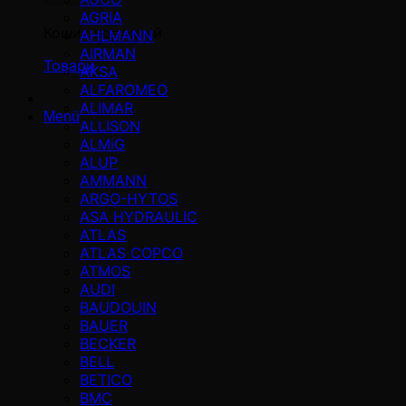
AGRIA
Кошик порожній
AHLMANN
AIRMAN
Товари
AKSA
ALFAROMEO
ALIMAR
Menü
ALLISON
ALMiG
ALUP
AMMANN
ARGO-HYTOS
ASA HYDRAULIC
ATLAS
ATLAS COPCO
ATMOS
AUDI
BAUDOUIN
BAUER
BECKER
BELL
BETICO
BMC