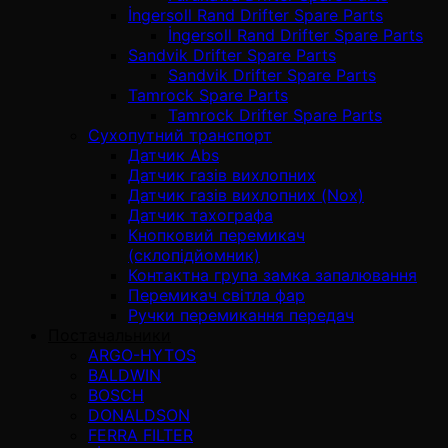
İngersoll Rand Drifter Spare Parts
İngersoll Rand Drifter Spare Parts
Sandvik Drifter Spare Parts
Sandvik Drifter Spare Parts
Tamrock Spare Parts
Tamrock Drifter Spare Parts
Сухопутний транспорт
Датчик Abs
Датчик газів вихлопних
Датчик газів вихлопних (Nox)
Датчик тахографа
Кнопковий перемикач
(склопідйомник)
Контактна група замка запалювання
Перемикач світла фар
Ручки перемикання передач
Постачальники
ARGO-HYTOS
BALDWIN
BOSCH
DONALDSON
FERRA FILTER