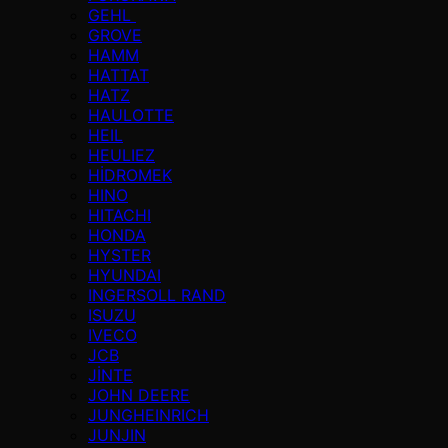
GEHL
GROVE
HAMM
HATTAT
HATZ
HAULOTTE
HEIL
HEULIEZ
HİDROMEK
HINO
HITACHI
HONDA
HYSTER
HYUNDAI
INGERSOLL RAND
ISUZU
IVECO
JCB
JİNTE
JOHN DEERE
JUNGHEINRICH
JUNJIN