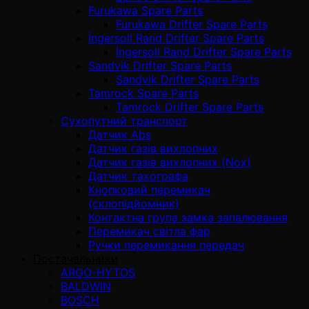
Furukawa Spare Parts
Furukawa Drifter Spare Parts
İngersoll Rand Drifter Spare Parts
İngersoll Rand Drifter Spare Parts
Sandvik Drifter Spare Parts
Sandvik Drifter Spare Parts
Tamrock Spare Parts
Tamrock Drifter Spare Parts
Сухопутний транспорт
Датчик Abs
Датчик газів вихлопних
Датчик газів вихлопних (Nox)
Датчик тахографа
Кнопковий перемикач
(склопідйомник)
Контактна група замка запалювання
Перемикач світла фар
Ручки перемикання передач
Постачальники
ARGO-HYTOS
BALDWIN
BOSCH