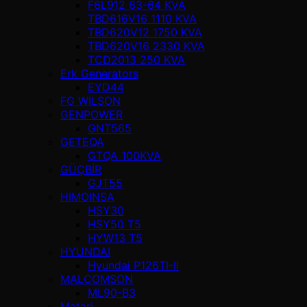
F6L912 63-64 KVA
TBD616V16 1110 KVA
TBD620V12 1750 KVA
TBD620V16 2330 KVA
TCD2013 250 KVA
Erk Generators
EYD44
FG WILSON
GENPOWER
GNT565
GETEQA
GTQA 100KVA
GÜÇBİR
GJT55
HIMOINSA
HSY30
HSY50 T5
HYW13 T5
HYUNDAI
Hyundai P126TI-II
MALCOMSON
ML90-B3
Matari