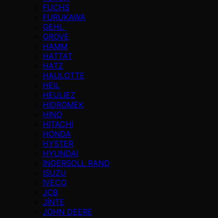
FUCHS
FURUKAWA
GEHL
GROVE
HAMM
HATTAT
HATZ
HAULOTTE
HEIL
HEULIEZ
HİDROMEK
HINO
HITACHI
HONDA
HYSTER
HYUNDAI
INGERSOLL RAND
ISUZU
IVECO
JCB
JİNTE
JOHN DEERE