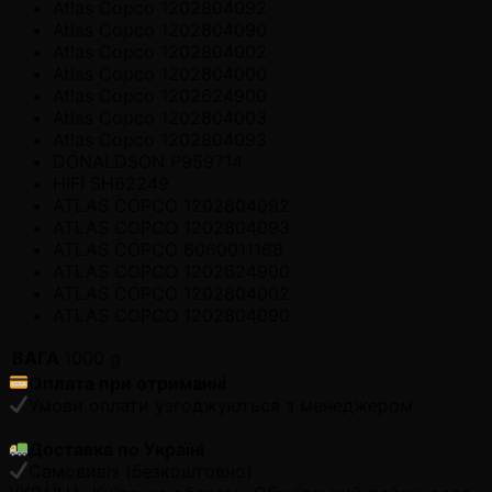
Atlas Copco 1202804092
Atlas Copco 1202804090
Atlas Copco 1202804002
Atlas Copco 1202804000
Atlas Copco 1202624900
Atlas Copco 1202804003
Atlas Copco 1202804093
DONALDSON P959714
HIFI SH62249
ATLAS COPCO 1202804092
ATLAS COPCO 1202804093
ATLAS COPCO 6060011168
ATLAS COPCO 1202624900
ATLAS COPCO 1202804002
ATLAS COPCO 1202804090
ВАГА
1000 g
Оплата при отриманні
Умови оплати узгоджуються з менеджером
Доставка по Україні
Самовивіз (безкоштовно)