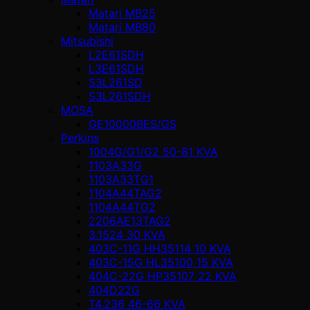
Matari MB25
Matari MB80
Mitsubishi
L2E61SDH
L3E61SDH
S3L261SD
S3L261SDH
MOSA
GE10000BES/GS
Perkins
1004G/G1/G2 50-81 KVA
1103A33G
1103A33TG1
1104A44TAG2
1104A44TG2
2206AE13TAG2
3.1524 30 KVA
403C-11G HH35114 10 KVA
403C-15G HL35100 15 KVA
404C-22G HP35107 22 KVA
404D22G
T4.236 46-66 KVA