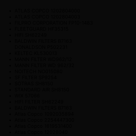
ATLAS COPCO 1202804000
ATLAS COPCO 1202804003
FILPRO CORPORATION FP10-1483
FLEETGUARD HF35315
HIFI SH62249
BALDWIN FILTERS B7163
DONALDSON P502231
KELTEC KL530013
MANN FILTER WD962/12
MANN FILTER WD 962/32
NOITECH NO015080
SF FILTER SP9254
SOTRAS SH8150
STANDARD AIR SH8150
WIX 57066
HIFI FILTER SH62249
BALDWIN FILTERS B7163
Atlas Copco 1092035894
Atlas Copco 2254447300
Atlas Copco 1619531400
Atlas Copco 12028040