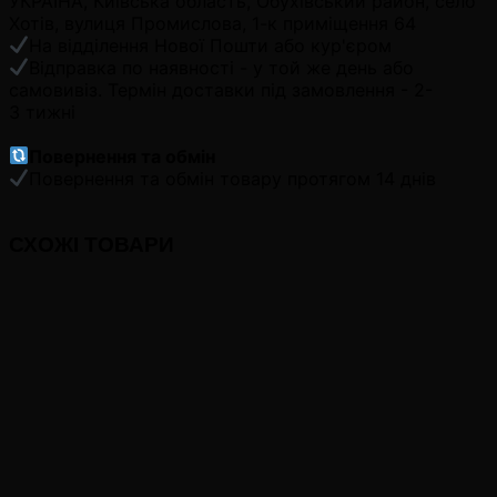
УКРАЇНА, Київська область, Обухівський район, село
Хотів, вулиця Промислова, 1-к приміщення 64
На відділення Нової Пошти або кур'єром
Відправка по наявності - у той же день або
самовивіз. Термін доставки під замовлення - 2-
3 тижні
Повернення та обмін
Повернення та обмін товару протягом 14 днів
СХОЖІ ТОВАРИ