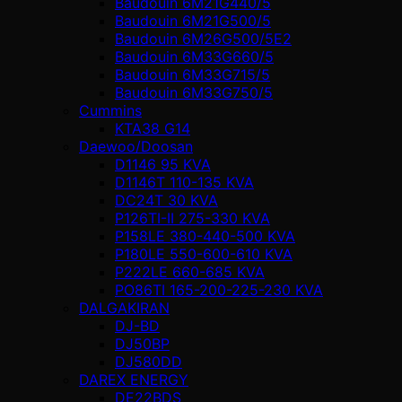
Baudouin 6M21G440/5
Baudouin 6M21G500/5
Baudouin 6M26G500/5E2
Baudouin 6M33G660/5
Baudouin 6M33G715/5
Baudouin 6M33G750/5
Cummins
KTA38 G14
Daewoo/Doosan
D1146 95 KVA
D1146T 110-135 KVA
DC24T 30 KVA
P126TI-II 275-330 KVA
P158LE 380-440-500 KVA
P180LE 550-600-610 KVA
P222LE 660-685 KVA
PO86TI 165-200-225-230 KVA
DALGAKIRAN
DJ-BD
DJ50BP
DJ580DD
DAREX ENERGY
DE22BDS