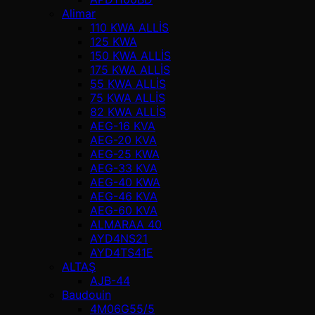
Alimar
110 KWA ALLİS
125 KWA
150 KWA ALLİS
175 KWA ALLİS
55 KWA ALLİS
75 KWA ALLİS
82 KWA ALLİS
AEG-16 KVA
AEG-20 KVA
AEG-25 KWA
AEG-33 KVA
AEG-40 KWA
AEG-46 KVA
AEG-60 KVA
ALMARAA 40
AYD4NS21
AYD4TS41E
ALTAŞ
AJB-44
Baudouin
4M06G55/5