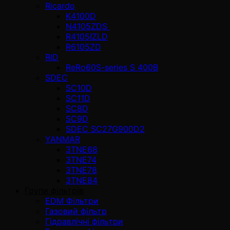
Ricardo
K4100D
N4105ZDS
R4105IZLD
R6105ZD
RID
ReRo60S-series S 400В
SDEC
SC10D
SC11D
SC8D
SC9D
SDEC SC27G900D2
YANMAR
3TNE68
3TNE74
3TNE78
3TNE84
Групи фільтрів
EDM Фільтри
Газовий фільтр
Гідравлічні фільтри