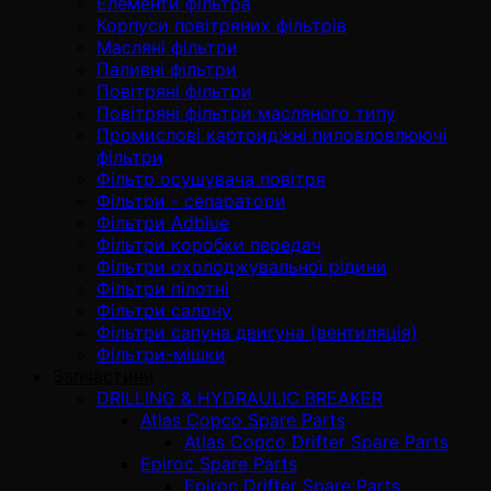
Елементи фільтра
Корпуси повітряних фільтрів
Масляні фільтри
Паливні фільтри
Повітряні фільтри
Повітряні фільтри масляного типу
Промислові картриджні пиловловлюючі
фільтри
Фільтр осушувача повітря
Фільтри - сепаратори
Фільтри Adblue
Фільтри коробки передач
Фільтри охолоджувальної рідини
Фільтри пілотні
Фільтри салону
Фільтри сапуна двигуна (вентиляція)
Фільтри-мішки
Запчастини
DRILLING & HYDRAULIC BREAKER
Atlas Copco Spare Parts
Atlas Copco Drifter Spare Parts
Epiroc Spare Parts
Epiroc Drifter Spare Parts