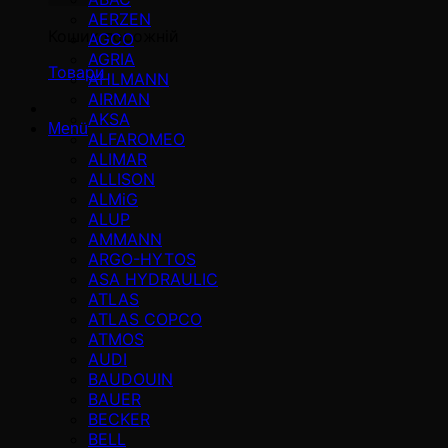
AERZEN
Кошик порожній
AGCO
AGRIA
Товари
AHLMANN
AIRMAN
AKSA
Menü
ALFAROMEO
ALIMAR
ALLISON
ALMiG
ALUP
AMMANN
ARGO-HYTOS
ASA HYDRAULIC
ATLAS
ATLAS COPCO
ATMOS
AUDI
BAUDOUIN
BAUER
BECKER
BELL