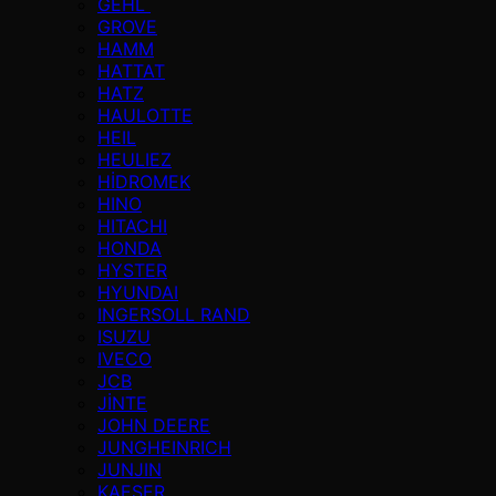
GEHL
GROVE
HAMM
HATTAT
HATZ
HAULOTTE
HEIL
HEULIEZ
HİDROMEK
HINO
HITACHI
HONDA
HYSTER
HYUNDAI
INGERSOLL RAND
ISUZU
IVECO
JCB
JİNTE
JOHN DEERE
JUNGHEINRICH
JUNJIN
KAESER