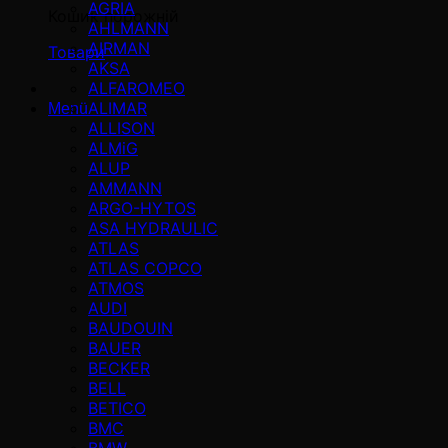
AGRIA
Кошик порожній
AHLMANN
AIRMAN
Товари
AKSA
ALFAROMEO
ALIMAR
Menü
ALLISON
ALMiG
ALUP
AMMANN
ARGO-HYTOS
ASA HYDRAULIC
ATLAS
ATLAS COPCO
ATMOS
AUDI
BAUDOUIN
BAUER
BECKER
BELL
BETICO
BMC
BMW