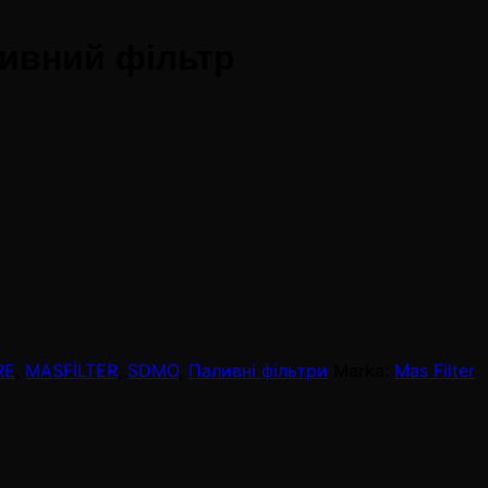
ивний фільтр
RE
,
MASFİLTER
,
SDMO
,
Паливні фільтри
Marka:
Mas Filter